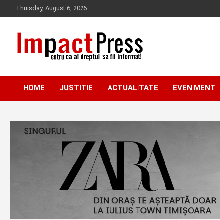
Skip
Thursday, August 6, 2026
to
content
Pentru ca ai dreptul sa fii informat!
IMPACTPRESS
HOME
JUSTITIE
ACTUALITATE
EVENIMENT