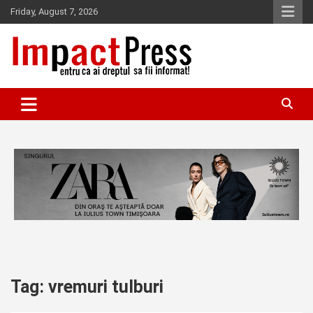
Skip
Friday, August 7, 2026
to
content
Pentru ca ai dreptul sa fii informat!
IMPACTPRESS
Tag:
vremuri tulburi