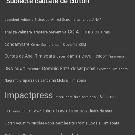
Subiecte căutate de cititori
Alfred Simonis
amenda
ANAF
accident
Adriana Stoicescu
CCIA Timis
analiza valutara
arestare preventiva
CJ Timis
condamnare
Covid-19
Cornel Samartinean
CSM
Curtea de Apel Timisoara
DIICOT
demisie
deces
DIICOT Timisoara
Dominic Fritz
DNA
dosar penal
DNA Timisoara
expozitie Timisoara
flagrant
Gruparea de Jandarmi Mobila Timisoara
Impactpress
IPJ Timis
intrerupere furnizare apa
Iulius Town Timisoara
Iulius Town
luare de mita
ISU Timis
Politia Locala Timisoara
lucrari Aquatim
perchezitii
Nicolae Robu