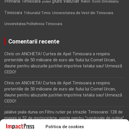
puls valutar
Primaria Timisoara
Retim
Sorin Grindeanu
protest
Timisoara
Tribunalul Timis
Universitatea de Vest din Timisoara
Universitatea Politehnica Timisoara
Comentarii recente
Chris
on
ANCHETA! Curtea de Apel Timisoara a respins
pretentiile de 50 milioane de euro ale fiului lui Cornel Urcan,
daune pentru abuzurile justitiei impotriva tatalui sau! Urmează
CEDO!
Chris
on
ANCHETA! Curtea de Apel Timisoara a respins
pretentiile de 50 milioane de euro ale fiului lui Cornel Urcan,
daune pentru abuzurile justitiei impotriva tatalui sau! Urmează
CEDO!
jalalive piala dunia
on
Filtru rutier pe strazile Timisoarei: 128 de
masini si 52 de motociclete, oprite pentru “controale de rutina”
Politica de cookies