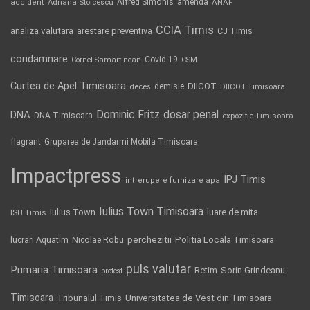
Alfred Simonis
amenda
ANAF
accident
Adriana Stoicescu
CCIA Timis
analiza valutara
arestare preventiva
CJ Timis
condamnare
Covid-19
Cornel Samartinean
CSM
Curtea de Apel Timisoara
DIICOT
demisie
deces
DIICOT Timisoara
Dominic Fritz
DNA
dosar penal
DNA Timisoara
expozitie Timisoara
flagrant
Gruparea de Jandarmi Mobila Timisoara
Impactpress
IPJ Timis
intrerupere furnizare apa
Iulius Town Timisoara
Iulius Town
luare de mita
ISU Timis
Politia Locala Timisoara
lucrari Aquatim
perchezitii
Nicolae Robu
puls valutar
Primaria Timisoara
Retim
Sorin Grindeanu
protest
Timisoara
Tribunalul Timis
Universitatea de Vest din Timisoara