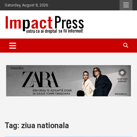
Skip
Saturday, August 8, 2026
to
content
Pentru ca ai dreptul sa fii informat!
IMPACTPRESS
Tag:
ziua nationala