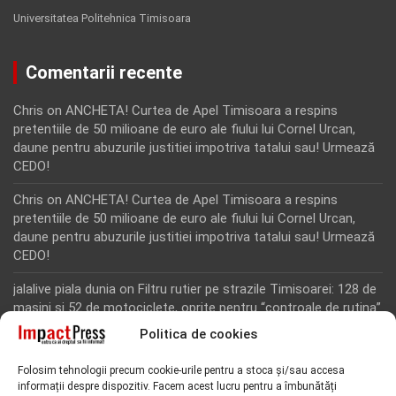
Universitatea Politehnica Timisoara
Comentarii recente
Chris
on
ANCHETA! Curtea de Apel Timisoara a respins
pretentiile de 50 milioane de euro ale fiului lui Cornel Urcan,
daune pentru abuzurile justitiei impotriva tatalui sau! Urmează
CEDO!
Chris
on
ANCHETA! Curtea de Apel Timisoara a respins
pretentiile de 50 milioane de euro ale fiului lui Cornel Urcan,
daune pentru abuzurile justitiei impotriva tatalui sau! Urmează
CEDO!
jalalive piala dunia
on
Filtru rutier pe strazile Timisoarei: 128 de
masini si 52 de motociclete, oprite pentru “controale de rutina”
Politica de cookies
Rodion Camatoritul
on
Inca un martor din dosarul fraudei cu
fonduri europene de la Tomnatic, retinut pentru 24 de ore!
Folosim tehnologii precum cookie-urile pentru a stoca și/sau accesa
“Toti martorii hartuiti au facut plangere penala pentru
informații despre dispozitiv. Facem acest lucru pentru a îmbunătăți