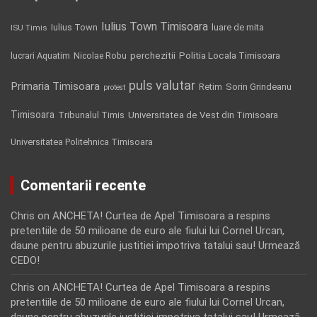
Iulius Town Timisoara
Iulius Town
luare de mita
ISU Timis
Politia Locala Timisoara
lucrari Aquatim
perchezitii
Nicolae Robu
puls valutar
Primaria Timisoara
Retim
Sorin Grindeanu
protest
Timisoara
Tribunalul Timis
Universitatea de Vest din Timisoara
Universitatea Politehnica Timisoara
Comentarii recente
Chris
on
ANCHETA! Curtea de Apel Timisoara a respins
pretentiile de 50 milioane de euro ale fiului lui Cornel Urcan,
daune pentru abuzurile justitiei impotriva tatalui sau! Urmează
CEDO!
Chris
on
ANCHETA! Curtea de Apel Timisoara a respins
pretentiile de 50 milioane de euro ale fiului lui Cornel Urcan,