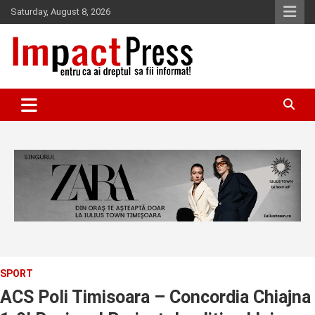
Skip
Saturday, August 8, 2026
to
content
Pentru ca ai dreptul sa fii informat!
IMPACTPRESS
SPORT
ACS Poli Timisoara – Concordia Chiajna