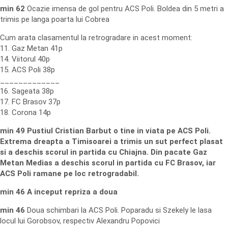
min 62
Ocazie imensa de gol pentru ACS Poli. Boldea din 5 metri a
trimis pe langa poarta lui Cobrea
Cum arata clasamentul la retrogradare in acest moment:
11. Gaz Metan 41p
14. Viitorul 40p
15. ACS Poli 38p
_____________
16. Sageata 38p
17. FC Brasov 37p
18. Corona 14p
min 49
Pustiul Cristian Barbut o tine in viata pe ACS Poli.
Extrema dreapta a Timisoarei a trimis un sut perfect plasat
si a deschis scorul in partida cu Chiajna. Din pacate Gaz
Metan Medias a deschis scorul in partida cu FC Brasov, iar
ACS Poli ramane pe loc retrogradabil.
min 46 A inceput repriza a doua
min 46
Doua schimbari la ACS Poli. Poparadu si Szekely le lasa
locul lui Gorobsov, respectiv Alexandru Popovici