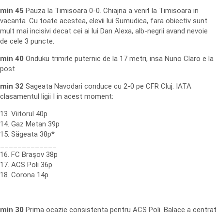
min 45
Pauza la Timisoara 0-0. Chiajna a venit la Timisoara in
vacanta. Cu toate acestea, elevii lui Sumudica, fara obiectiv sunt
mult mai incisivi decat cei ai lui Dan Alexa, alb-negrii avand nevoie
de cele 3 puncte.
min 40
Onduku trimite puternic de la 17 metri, insa Nuno Claro e la
post
min 32
Sageata Navodari conduce cu 2-0 pe CFR Cluj. IATA
clasamentul ligii I in acest moment:
13. Viitorul 40p
14. Gaz Metan 39p
15. Săgeata 38p*
_____________
16. FC Braşov 38p
17. ACS Poli 36p
18. Corona 14p
min 30
Prima ocazie consistenta pentru ACS Poli. Balace a centrat