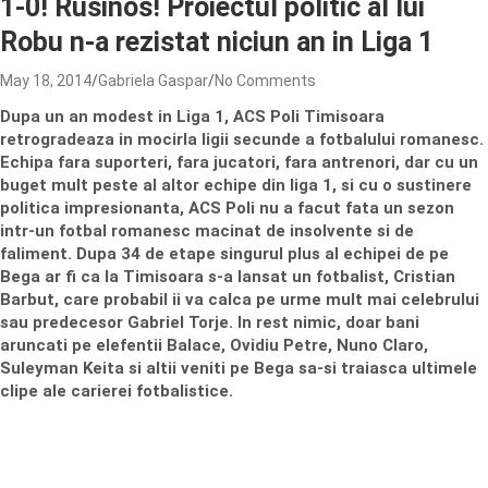
1-0! Rusinos! Proiectul politic al lui
Robu n-a rezistat niciun an in Liga 1
May 18, 2014
Gabriela Gaspar
No Comments
Dupa un an modest in Liga 1, ACS Poli Timisoara
retrogradeaza in mocirla ligii secunde a fotbalului romanesc.
Echipa fara suporteri, fara jucatori, fara antrenori, dar cu un
buget mult peste al altor echipe din liga 1, si cu o sustinere
politica impresionanta, ACS Poli nu a facut fata un sezon
intr-un fotbal romanesc macinat de insolvente si de
faliment. Dupa 34 de etape singurul plus al echipei de pe
Bega ar fi ca la Timisoara s-a lansat un fotbalist, Cristian
Barbut, care probabil ii va calca pe urme mult mai celebrului
sau predecesor Gabriel Torje. In rest nimic, doar bani
aruncati pe elefentii Balace, Ovidiu Petre, Nuno Claro,
Suleyman Keita si altii veniti pe Bega sa-si traiasca ultimele
clipe ale carierei fotbalistice.