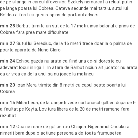
de pe stanga in careul ilfovenilor, Szekely nemarcat a reluat putin
pe langa poarta lui Cobrea. Cateva secunde mai tarziu, sutul lui
Boldea a fost cu greu respins de portarul advers
min 28
Barbut trimite un sut de la 17 metri, insa balonul e prins de
Cobrea fara prea mare dificultate
min 27
Sutul lui Serediuc, de la 16 metri trece doar la o palma de
poarta aparata de Nuno Claro
min 24
Echipa gazda nu arata ca fiind una ce-si doreste cu
adevarat locul in liga 1. In afara de Barbut niciun alt jucator nu arata
ca ar vrea ca de la anul sa nu joace la matineu
min 20
Ioan Mera trimite din 8 metri cu capul peste poarta lui
Cobrea
min 15
Mihai Leca, de la oaspeti vede cartonasul galben dupa ce l-
a faultat pe Keyta. Lovitura libera de la 20 de metri ramane fara
rezultat.
min 12
Ocazie mare de gol pentru Chiajna. Nigeriamul Onduku a
nimerit bara dupa o actiune personala de toata frumusetea