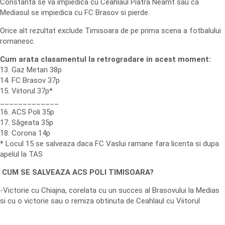
Constanta se va impiedica cu Ceahlaul Piatra Neamt sau ca
Mediasul se impiedica cu FC Brasov si pierde.
Orice alt rezultat exclude Timisoara de pe prima scena a fotbalului
romanesc.
Cum arata clasamentul la retrogradare in acest moment:
13. Gaz Metan 38p
14. FC Brasov 37p
15. Viitorul 37p*
_____________
16. ACS Poli 35p
17. Săgeata 35p
18. Corona 14p
* Locul 15 se salveaza daca FC Vaslui ramane fara licenta si dupa
apelul la TAS
CUM SE SALVEAZA ACS POLI TIMISOARA?
-Victorie cu Chiajna, corelata cu un succes al Brasovului la Medias
si cu o victorie sau o remiza obtinuta de Ceahlaul cu Viitorul