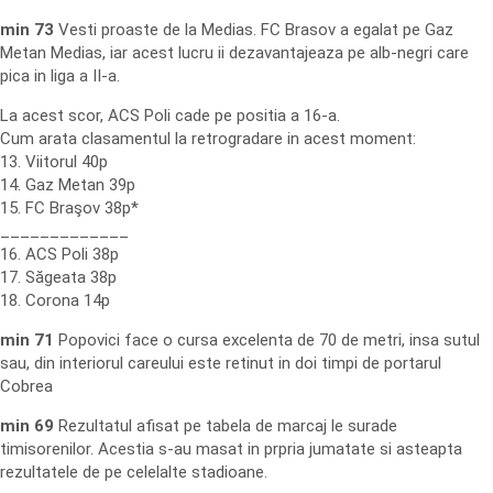
min 73
Vesti proaste de la Medias. FC Brasov a egalat pe Gaz
Metan Medias, iar acest lucru ii dezavantajeaza pe alb-negri care
pica in liga a II-a.
La acest scor, ACS Poli cade pe positia a 16-a.
Cum arata clasamentul la retrogradare in acest moment:
13. Viitorul 40p
14. Gaz Metan 39p
15. FC Braşov 38p*
_____________
16. ACS Poli 38p
17. Săgeata 38p
18. Corona 14p
min 71
Popovici face o cursa excelenta de 70 de metri, insa sutul
sau, din interiorul careului este retinut in doi timpi de portarul
Cobrea
min 69
Rezultatul afisat pe tabela de marcaj le surade
timisorenilor. Acestia s-au masat in prpria jumatate si asteapta
rezultatele de pe celelalte stadioane.