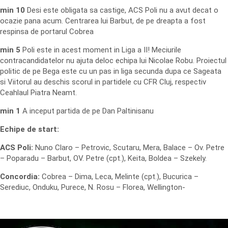
min 10
Desi este obligata sa castige, ACS Poli nu a avut decat o
ocazie pana acum. Centrarea lui Barbut, de pe dreapta a fost
respinsa de portarul Cobrea
min 5
Poli este in acest moment in Liga a II! Meciurile
contracandidatelor nu ajuta deloc echipa lui Nicolae Robu. Proiectul
politic de pe Bega este cu un pas in liga secunda dupa ce Sageata
si Viitorul au deschis scorul in partidele cu CFR Cluj, respectiv
Ceahlaul Piatra Neamt.
min 1
A inceput partida de pe Dan Paltinisanu
Echipe de start:
ACS Poli:
Nuno Claro – Petrovic, Scutaru, Mera, Balace – Ov. Petre
– Poparadu – Barbut, OV. Petre (cpt.), Keita, Boldea – Szekely.
Concordia:
Cobrea – Dima, Leca, Melinte (cpt.), Bucurica –
Serediuc, Onduku, Purece, N. Rosu – Florea, Wellington-