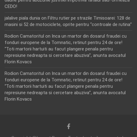
daune pentru abuzurile justitiei impotriva tatalui sau! Urmează
CEDO!
jalalive piala dunia
on
Filtru rutier pe strazile Timisoarei: 128 de
masini si 52 de motociclete, oprite pentru “controale de rutina”
Rodion Camatoritul
on
Inca un martor din dosarul fraudei cu
fonduri europene de la Tomnatic, retinut pentru 24 de ore!
“Toti martorii hartuiti au facut plangere penala pentru
represiune nedreapta si cercetare abuziva”, anunta avocatul
Florin Kovacs
Rodion Camatoritul
on
Inca un martor din dosarul fraudei cu
fonduri europene de la Tomnatic, retinut pentru 24 de ore!
“Toti martorii hartuiti au facut plangere penala pentru
represiune nedreapta si cercetare abuziva”, anunta avocatul
Florin Kovacs