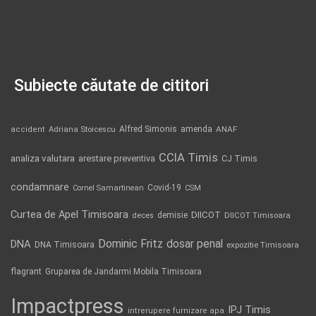
Subiecte căutate de cititori
Alfred Simonis
amenda
ANAF
accident
Adriana Stoicescu
CCIA Timis
analiza valutara
arestare preventiva
CJ Timis
condamnare
Covid-19
Cornel Samartinean
CSM
Curtea de Apel Timisoara
DIICOT
demisie
deces
DIICOT Timisoara
Dominic Fritz
DNA
dosar penal
DNA Timisoara
expozitie Timisoara
flagrant
Gruparea de Jandarmi Mobila Timisoara
Impactpress
IPJ Timis
intrerupere furnizare apa