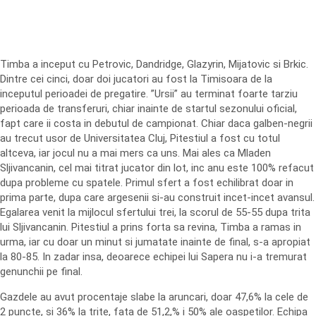
Timba a inceput cu Petrovic, Dandridge, Glazyrin, Mijatovic si Brkic.
Dintre cei cinci, doar doi jucatori au fost la Timisoara de la
inceputul perioadei de pregatire. ”Ursii” au terminat foarte tarziu
perioada de transferuri, chiar inainte de startul sezonului oficial,
fapt care ii costa in debutul de campionat. Chiar daca galben-negrii
au trecut usor de Universitatea Cluj, Pitestiul a fost cu totul
altceva, iar jocul nu a mai mers ca uns. Mai ales ca Mladen
Sljivancanin, cel mai titrat jucator din lot, inc anu este 100% refacut
dupa probleme cu spatele. Primul sfert a fost echilibrat doar in
prima parte, dupa care argesenii si-au construit incet-incet avansul.
Egalarea venit la mijlocul sfertului trei, la scorul de 55-55 dupa trita
lui Sljivancanin. Pitestiul a prins forta sa revina, Timba a ramas in
urma, iar cu doar un minut si jumatate inainte de final, s-a apropiat
la 80-85. In zadar insa, deoarece echipei lui Sapera nu i-a tremurat
genunchii pe final.
Gazdele au avut procentaje slabe la aruncari, doar 47,6% la cele de
2 puncte, si 36% la trite, fata de 51,2,% i 50% ale oaspetilor. Echipa