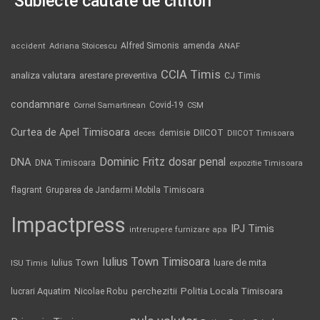
Subiecte căutate de cititori
Alfred Simonis
amenda
ANAF
accident
Adriana Stoicescu
CCIA Timis
analiza valutara
arestare preventiva
CJ Timis
condamnare
Covid-19
Cornel Samartinean
CSM
Curtea de Apel Timisoara
DIICOT
demisie
deces
DIICOT Timisoara
Dominic Fritz
DNA
dosar penal
DNA Timisoara
expozitie Timisoara
flagrant
Gruparea de Jandarmi Mobila Timisoara
Impactpress
IPJ Timis
intrerupere furnizare apa
Iulius Town Timisoara
Iulius Town
luare de mita
ISU Timis
Politia Locala Timisoara
lucrari Aquatim
perchezitii
Nicolae Robu