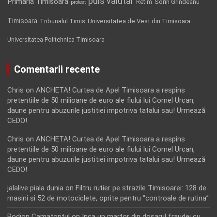
puls valutar
Primaria Timisoara
Retim
Sorin Grindeanu
protest
Timisoara
Tribunalul Timis
Universitatea de Vest din Timisoara
Universitatea Politehnica Timisoara
Comentarii recente
Chris
on
ANCHETA! Curtea de Apel Timisoara a respins
pretentiile de 50 milioane de euro ale fiului lui Cornel Urcan,
daune pentru abuzurile justitiei impotriva tatalui sau! Urmează
CEDO!
Chris
on
ANCHETA! Curtea de Apel Timisoara a respins
pretentiile de 50 milioane de euro ale fiului lui Cornel Urcan,
daune pentru abuzurile justitiei impotriva tatalui sau! Urmează
CEDO!
jalalive piala dunia
on
Filtru rutier pe strazile Timisoarei: 128 de
masini si 52 de motociclete, oprite pentru “controale de rutina”
Rodion Camatoritul
on
Inca un martor din dosarul fraudei cu