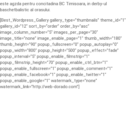
este agzda pentru concitadina BC Timisoara, in derby-ul
baschetbalistic al orasului.
[Best_Wordpress_Gallery gallery_type=”thumbnails” theme_id=”1″
gallery_id=”12″ sort_by=”order” order_by=”asc”
image_column_number=”5″ images_per_page=”30″
image_title=”none” image_enable_page=”1″ thumb_width=”180″
thumb_height=”90″ popup_fullscreen=”0″ popup_autoplay=”0″
popup_width=”800″ popup_height=”500″ popup_effect=”fade”
popup_interval=”5″ popup_enable_filmstrip=”1″
popup_filmstrip_height=”70″ popup_enable_ctrl_btn=”1″
popup_enable_fullscreen=”1″ popup_enable_comment=”1″
popup_enable_facebook=”1″ popup_enable_twitter=”1″
popup_enable_google=”1″ watermark_type=”none”
watermark_link=”http://web-dorado.com”]