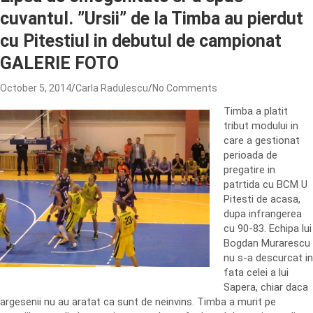
cuvantul. ”Ursii” de la Timba au pierdut
cu Pitestiul in debutul de campionat
GALERIE FOTO
October 5, 2014
Carla Radulescu
No Comments
Timba a platit
tribut modului in
care a gestionat
perioada de
pregatire in
patrtida cu BCM U
Pitesti de acasa,
dupa infrangerea
cu 90-83. Echipa lui
Bogdan Murarescu
nu s-a descurcat in
fata celei a lui
Sapera, chiar daca
argesenii nu au aratat ca sunt de neinvins. Timba a murit pe