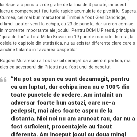
lui Sapera a prins o zi de gratie de la linia de 3 puncte, iar acest
lucru a compenesat faulturile rapide acumulate de pivotii lui Sapera.
Culmea, cel mai bun marcator al Timbei a fost Glen Dandridge,
ultimul jucator venit la echipa, cu 23 de puncte, dar si erori comise
in momente importante ale jocului. Pentru BCM U Pitesti, principala
”gura de tun” a fost Mirko Kovac, cu 19 puncte marcate. In rest, la
celelalte capitole din statistica, nu au existat diferente clare care s
aincline balanta in favoarea oaspetilor.
Bogdan Murarescu a fost vizibil deranjat ca a pierdut partida, mai
ales ca adversarul din Pitesti nu a fost unul de nebatut:
”Nu pot sa spun ca sunt dezamagit, pentru
ca am luptat, dar echipa inca nu e 100% din
toate punctele de vedere. Am intalnit un
adversar foarte bun astazi, care ne-a
pedepsit, mai ales foarte aspru de la
distanta. Nici noi nu am aruncat rau, dar nu a
fost suficient, procentajele au facut
diferenta. Am inceput jocul cu doua mingi