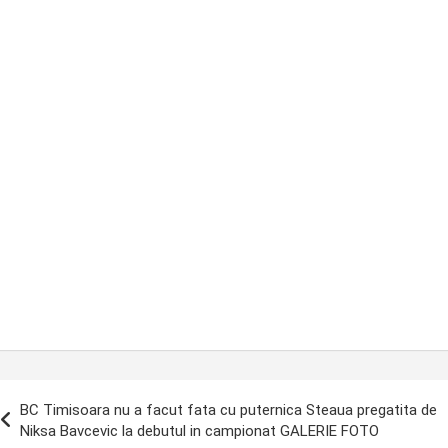
ost
BC Timisoara nu a facut fata cu puternica Steaua pregatita de
avigation
Niksa Bavcevic la debutul in campionat GALERIE FOTO