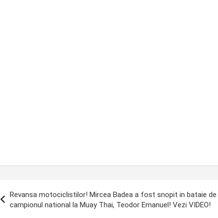
ost
Revansa motociclistilor! Mircea Badea a fost snopit in bataie de
avigation
campionul national la Muay Thai, Teodor Emanuel! Vezi VIDEO!