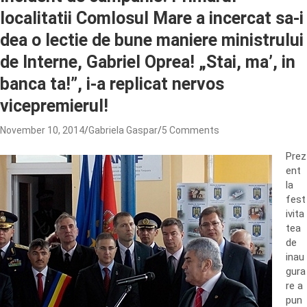
localitatii Comlosul Mare a incercat sa-i
dea o lectie de bune maniere ministrului
de Interne, Gabriel Oprea! „Stai, ma’, in
banca ta!”, i-a replicat nervos
vicepremierul!
November 10, 2014
Gabriela Gaspar
5 Comments
Prez
ent
la
fest
ivita
tea
de
inau
gura
re a
pun