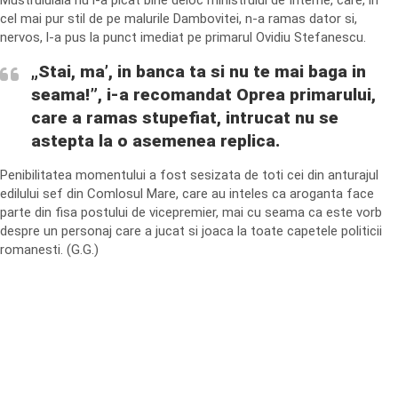
Mustruluiala nu i-a picat bine deloc ministrului de Interne, care, in
cel mai pur stil de pe malurile Dambovitei, n-a ramas dator si,
nervos, l-a pus la punct imediat pe primarul Ovidiu Stefanescu.
„Stai, ma’, in banca ta si nu te mai baga in
seama!”, i-a recomandat Oprea primarului,
care a ramas stupefiat, intrucat nu se
astepta la o asemenea replica.
Penibilitatea momentului a fost sesizata de toti cei din anturajul
edilului sef din Comlosul Mare, care au inteles ca aroganta face
parte din fisa postului de vicepremier, mai cu seama ca este vorb
despre un personaj care a jucat si joaca la toate capetele politicii
romanesti. (G.G.)