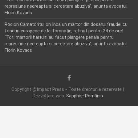
represiune nedreapta si cercetare abuziva”, anunta avocatul
Florin Kovacs
Rodion Camatoritul
on
Inca un martor din dosarul fraudei cu
fonduri europene de la Tomnatic, retinut pentru 24 de ore!
“Toti martorii hartuiti au facut plangere penala pentru
represiune nedreapta si cercetare abuziva”, anunta avocatul
Florin Kovacs
Copyright @Impact Press - Toate drepturile rezervate |
Dezvoltare web:
Sapphire România