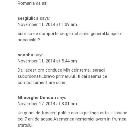
Romania de azi
sergiulica
says:
November 11, 2014 at 1:09 am
cum sa se comporte sergentul ajuns general la apelu’
bocancilor?
scanhu
says:
November 11, 2014 at 5:44 pm
Da…acest om conduce Min deInterne…saracii
subordonati…bravo primarului..iti dai seama ce
comportament are cu ei…
Gheorghe Dencan
says:
November 17, 2014 at 8:01 pm
Un gunoi de traseist politic caruia pe linga asta, ii lipsesc
cei 7 ani de acasa.Asemenea nemernici avem in fruntea
statului.