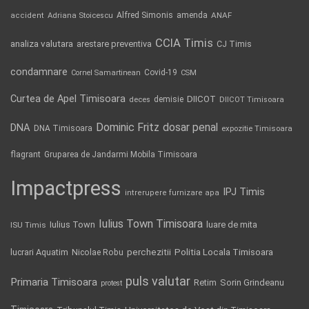
Alfred Simonis
amenda
ANAF
accident
Adriana Stoicescu
CCIA Timis
analiza valutara
arestare preventiva
CJ Timis
condamnare
Covid-19
Cornel Samartinean
CSM
Curtea de Apel Timisoara
DIICOT
demisie
deces
DIICOT Timisoara
Dominic Fritz
DNA
dosar penal
DNA Timisoara
expozitie Timisoara
flagrant
Gruparea de Jandarmi Mobila Timisoara
Impactpress
IPJ Timis
intrerupere furnizare apa
Iulius Town Timisoara
Iulius Town
luare de mita
ISU Timis
Politia Locala Timisoara
lucrari Aquatim
perchezitii
Nicolae Robu
puls valutar
Primaria Timisoara
Retim
Sorin Grindeanu
protest