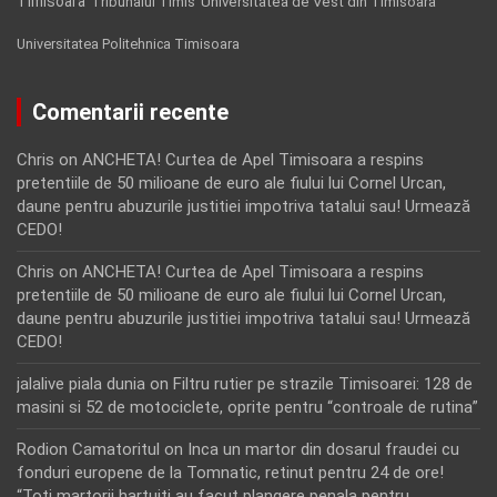
Timisoara
Tribunalul Timis
Universitatea de Vest din Timisoara
Universitatea Politehnica Timisoara
Comentarii recente
Chris
on
ANCHETA! Curtea de Apel Timisoara a respins
pretentiile de 50 milioane de euro ale fiului lui Cornel Urcan,
daune pentru abuzurile justitiei impotriva tatalui sau! Urmează
CEDO!
Chris
on
ANCHETA! Curtea de Apel Timisoara a respins
pretentiile de 50 milioane de euro ale fiului lui Cornel Urcan,
daune pentru abuzurile justitiei impotriva tatalui sau! Urmează
CEDO!
jalalive piala dunia
on
Filtru rutier pe strazile Timisoarei: 128 de
masini si 52 de motociclete, oprite pentru “controale de rutina”
Rodion Camatoritul
on
Inca un martor din dosarul fraudei cu
fonduri europene de la Tomnatic, retinut pentru 24 de ore!
“Toti martorii hartuiti au facut plangere penala pentru