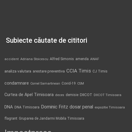
Subiecte căutate de cititori
Alfred Simonis
amenda
ANAF
accident
Adriana Stoicescu
CCIA Timis
analiza valutara
arestare preventiva
CJ Timis
condamnare
Covid-19
Cornel Samartinean
CSM
Curtea de Apel Timisoara
DIICOT
demisie
deces
DIICOT Timisoara
Dominic Fritz
DNA
dosar penal
DNA Timisoara
expozitie Timisoara
flagrant
Gruparea de Jandarmi Mobila Timisoara