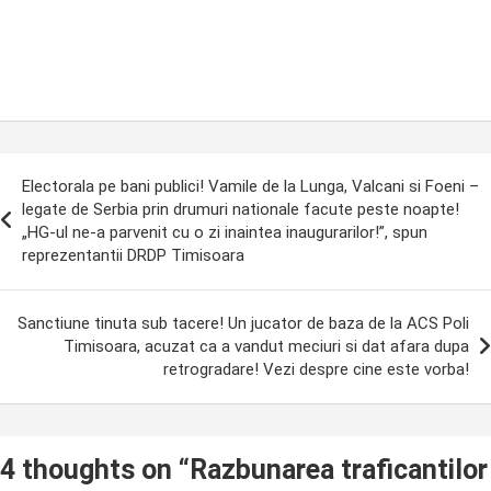
ost
Electorala pe bani publici! Vamile de la Lunga, Valcani si Foeni –
avigation
legate de Serbia prin drumuri nationale facute peste noapte!
„HG-ul ne-a parvenit cu o zi inaintea inaugurarilor!”, spun
reprezentantii DRDP Timisoara
Sanctiune tinuta sub tacere! Un jucator de baza de la ACS Poli
Timisoara, acuzat ca a vandut meciuri si dat afara dupa
retrogradare! Vezi despre cine este vorba!
4 thoughts on “
Razbunarea traficantilor