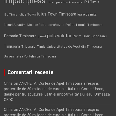
Impactpress
IPJ Timis
intrerupere furnizare apa
Iulius Town Timisoara
Iulius Town
luare de mita
ISU Timis
Politia Locala Timisoara
lucrari Aquatim
perchezitii
Nicolae Robu
puls valutar
Primaria Timisoara
Retim
Sorin Grindeanu
protest
Timisoara
Tribunalul Timis
Universitatea de Vest din Timisoara
Universitatea Politehnica Timisoara
Comentarii recente
Chris
on
ANCHETA! Curtea de Apel Timisoara a respins
pretentiile de 50 milioane de euro ale fiului lui Cornel Urcan,
daune pentru abuzurile justitiei impotriva tatalui sau! Urmează
CEDO!
Chris
on
ANCHETA! Curtea de Apel Timisoara a respins
pretentiile de 50 milioane de euro ale fiului lui Cornel Urcan,