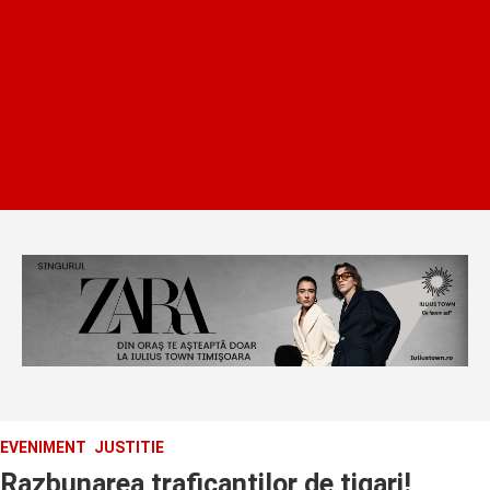
EVENIMENT
JUSTITIE
Razbunarea traficantilor de tigari!