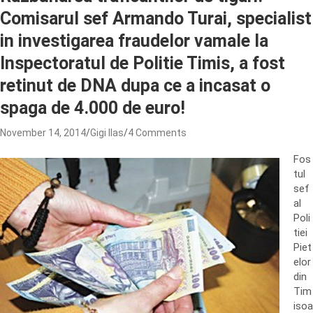
Comisarul sef Armando Turai, specialist
in investigarea fraudelor vamale la
Inspectoratul de Politie Timis, a fost
retinut de DNA dupa ce a incasat o
spaga de 4.000 de euro!
November 14, 2014
Gigi Ilas
4 Comments
Fos
tul
sef
al
Poli
tiei
Piet
elor
din
Tim
isoa