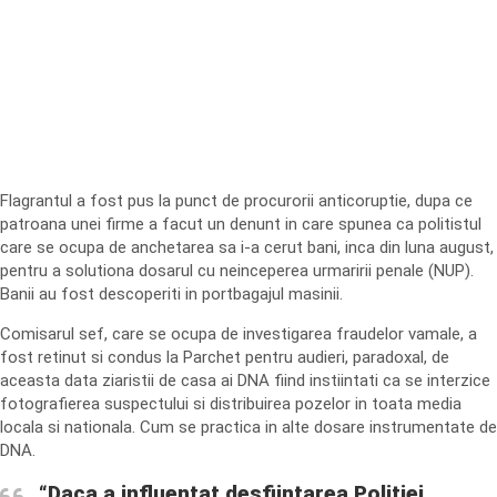
Flagrantul a fost pus la punct de procurorii anticoruptie, dupa ce
patroana unei firme a facut un denunt in care spunea ca politistul
care se ocupa de anchetarea sa i-a cerut bani, inca din luna august,
pentru a solutiona dosarul cu neinceperea urmaririi penale (NUP).
Banii au fost descoperiti in portbagajul masinii.
Comisarul sef, care se ocupa de investigarea fraudelor vamale, a
fost retinut si condus la Parchet pentru audieri, paradoxal, de
aceasta data ziaristii de casa ai DNA fiind instiintati ca se interzice
fotografierea suspectului si distribuirea pozelor in toata media
locala si nationala. Cum se practica in alte dosare instrumentate de
DNA.
“Daca a influentat desfiintarea Politiei