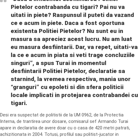
Pietelor contrabanda cu tigari? Pai nu va
uitati in piete? Raspunsul il puteti da vazand
ce e acum in piete. Daca a fost oportuna
existenta Politiei Pietelor? Nu sunt eu in
masura sa apreciez acest lucru. Nu am luat
eu masura desfiintarii. Dar, va repet, uitati-va
la ce e acum in piata si veti trage concluziile
singuri”, a spus Turai in momentul
desfiintarii Politiei Pietelor, declaratie sa
starnind, la vremea respectiva, mania unor
“granguri” cu epoleti si din sfera politicii
locale implicati in protejarea contrabandei cu
tigari.
Desi era suspectat de politistii de la UM 0962, de la Protectia
Interna, de trantirea unor dosare, comisarul sef Armando Turai
apare in declaratia de avere doar cu o casa de 420 metri patrati,
achizitionata in 2004. Totusi, profilul sau politist-jucator in