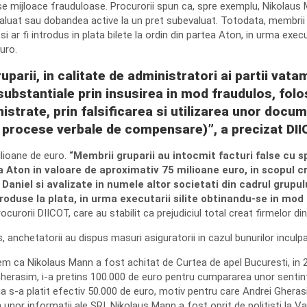
se mijloace frauduloase. Procurorii spun ca, spre exemplu, Nikolaus M
aluat sau dobandea active la un pret subevaluat. Totodata, membrii gr
i si ar fi introdus in plata bilete la ordin din partea Aton, in urma exe
uro.
uparii, in calitate de administratori ai partii va
substantiale prin insusirea in mod fraudulos, folos
istrate, prin falsificarea si utilizarea unor docu
din, procese verbale de compensare)”, a precizat DI
ilioane de euro.
“Membrii gruparii au intocmit facturi false cu s
a Aton in valoare de aproximativ 75 milioane euro, in scopul cre
 Daniel si avalizate in numele altor societati din cadrul grupul
introduse la plata, in urma executarii silite obtinandu-se in m
rocurorii DIICOT, care au stabilit ca prejudiciul total creat firmelor 
, anchetatorii au dispus masuri asiguratorii in cazul bunurilor inculpat
m ca Nikolaus Mann a fost achitat de Curtea de apel Bucuresti, in 20
herasim, i-a pretins 100.000 de euro pentru cumpararea unor sentinte 
s-a platit efectiv 50.000 de euro, motiv pentru care Andrei Gherasim
a unor informatii ale SRI, Nikolaus Mann a fost oprit de politisti l