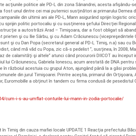
ate acţiunile politice ale PD-L din zona Sânandrei, acesta afişându-se
 a fost unul dintre cei mai puternici susţinători ai primarului Demea 
mpaniile din ultimii ani ale PD-L, Mann asigurând sprijin logistic ori
u sprijin politic portocaliu şi cu susţinerea şefului Direcţiei Region
nstrucţie a autostrăzii Arad – Timişoara, dar a fost obligat să aband
t prieten şi cu Ilie Sârbu, şi cu Adam Crăciunescu (vicepreşedintele C
 sunt şi cu Dan Popa (secre­tarul general al PD-L Timiş, n.a) sau cu 
dist, când mă văd cu Popa, zic că-s pedelist ”, susţinea, în 2008, 
 de calamităţi şi altele” atunci când procurorii DIICOT au început i
ediul lui Crăciunescu, Gabriela Ionescu, acum arestată de DNA pentru ş
e în războiul acestuia cu grupul Aton, ajungând până la a găsi probl
omunele din jurul Timişoarei. Printre aceştia, primarul din Orţişoara
or, Euromobille a obţinut în tandem cu firma condusă de pesedistul O
04/cum-i-s-au-umflat-conturile-lui-mann-in-zodia-portocalie/
t în Timiş din cauza mafiei locale UPDATE 1 Reacţia prefectului Bă