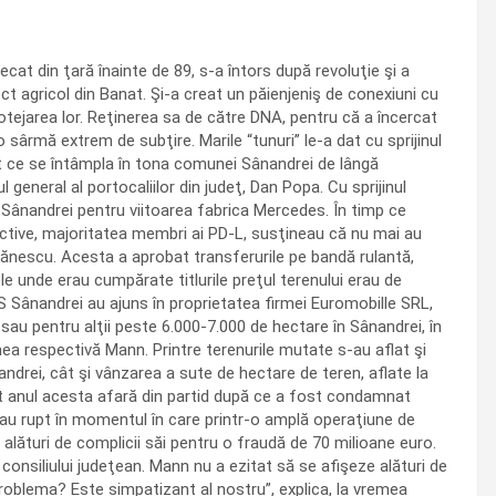
t din ţară înainte de 89, s-a întors după revoluţie şi a
t agricol din Banat. Şi-a creat un păienjeniş de conexiuni cu
 protejarea lor. Reţinerea sa de către DNA, pentru că a încercat
 sârmă extrem de subţire. Marile “tunuri” le-a dat cu sprijinul
tot ce se întâmpla în tona comunei Sânandrei de lângă
eneral al portocaliilor din judeţ, Dan Popa. Cu sprijinul
a Sânandrei pentru viitoarea fabrica Mercedes. În timp ce
pective, majoritatea membri ai PD-L, susţineau că nu mai au
ăgănescu. Acesta a aprobat transferurile pe bandă rulantă,
le unde erau cumpărate titlurile preţul terenului erau de
S Sânandrei au ajuns în proprietatea firmei Euromobille SRL,
au pentru alţii peste 6.000-7.000 de hectare în Sânandrei, în
ea respectivă Mann. Printre terenurile mutate s-au aflat şi
andrei, cât şi vânzarea a sute de hectare de teren, aflate la
 dat anul acesta afară din partid după ce a fost condamnat
s-au rupt în momentul în care printr-o amplă operaţiune de
 alături de complicii săi pentru o fraudă de 70 milioane euro.
consiliului judeţean. Mann nu a ezitat să se afişeze alături de
 problema? Este simpatizant al nostru”, explica, la vremea