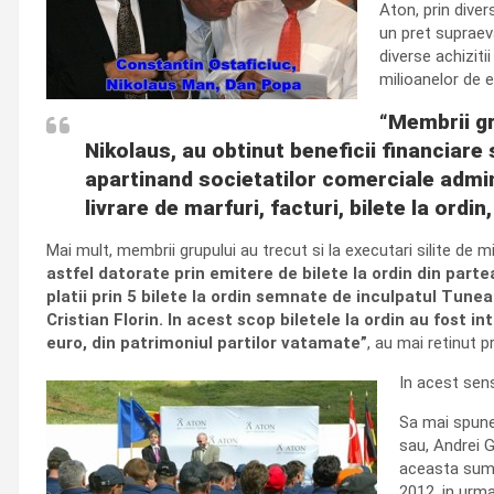
Aton, prin diver
un pret supraev
diverse achiziti
milioanelor de e
“Membrii gr
Nikolaus, au obtinut beneficii financiare 
apartinand societatilor comerciale admin
livrare de marfuri, facturi, bilete la or
Mai mult, membrii grupului au trecut si la executari silite de m
astfel datorate prin emitere de bilete la ordin din parte
platii prin 5 bilete la ordin semnate de inculpatul Tunea
Cristian Florin. In acest scop biletele la ordin au fost 
euro, din patrimoniul partilor vatamate”
, au mai retinut p
In acest sens
Sa mai spune
sau, Andrei G
aceasta suma 
2012, in urm