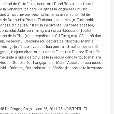
 alături de Ostaficiuc, senatorul Dorel Borza, sau fostul
de la Sânandrei pe care l-a ajutat în obţinerea unui nou
când a fost nevoie. Deşi nu firma nu avea nici un fel de
ale de Drumuri şi Poduri Timişoara, Ioan Maliţa, Euromobille a
oneze din cauza intrării în insolvenţă. Cu toate acestea,
onsiliului Judeţean Timiş, n.a.) şi cu Ră­ducanu (fostul
Borha de la PNL (vicepreşedinte al CJ Timiş,n.a). Când mă duc
Mann. Pesedistul Crăciunescu declara că “doctorul Mann a
nvestigaţiile împotriva acestuia pentru infracţiuni de crimă
pagă, a ajuns director adjunct la Finanţele Publice Timiş. Din
eme unde a spus că totul este în regulă când la “butoane” era
, Aleodor Sobolu, fost angajat a lui Mann. Acesta a recunoscut
vidiu Brânzan, fost ministru al Sănătăţii, contracte în valoare
cală De Dragoş Boţa – Jan 26, 2011 75 4 DISTRIBUIȚI