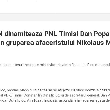
inamiteaza PNL Timis! Dan Popa, t
 din gruparea afaceristului Nikolaus
, dar prietenul meu care mia invitat nevasta “la un ceai” nu ma ascu
itice, Nicolae Mann nu a ezitat să se afişeze cu orice ocazie alături d
 al PD-L Timiş, Constantin Ostaficiuc, şi de secretarul general, Dan 
icat Osta­ficiuc. A refuzat, însă, să răspundă la întrebarea legată de 