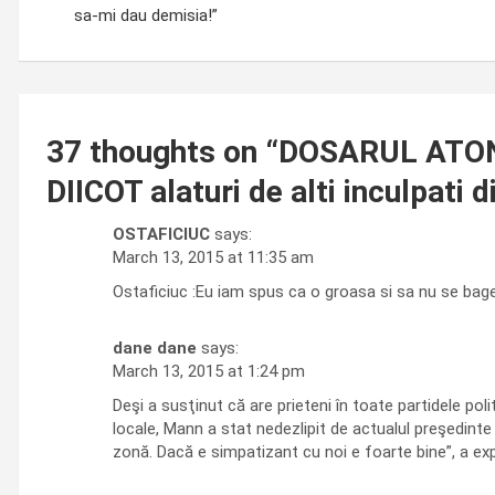
sa-mi dau demisia!”
37 thoughts on “
DOSARUL ATON d
DIICOT alaturi de alti inculpati
OSTAFICIUC
says:
March 13, 2015 at 11:35 am
Ostaficiuc :Eu iam spus ca o groasa si sa nu se bage
dane dane
says:
March 13, 2015 at 1:24 pm
Deşi a susţinut că are prieteni în toate partidele pol
locale, Mann a stat nedezlipit de actualul preşedinte
zonă. Dacă e simpatizant cu noi e foarte bine”, a expl