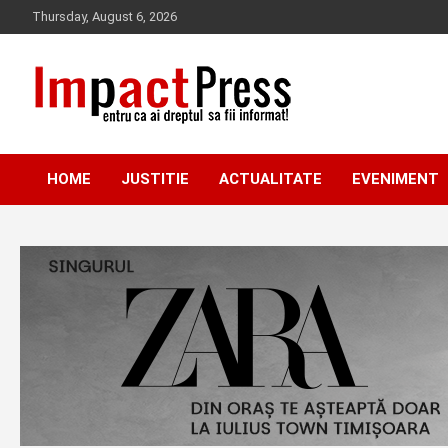
Skip
Thursday, August 6, 2026
to
content
Pentru ca ai dreptul sa fii informat!
IMPACTPRESS
HOME
JUSTITIE
ACTUALITATE
EVENIMENT