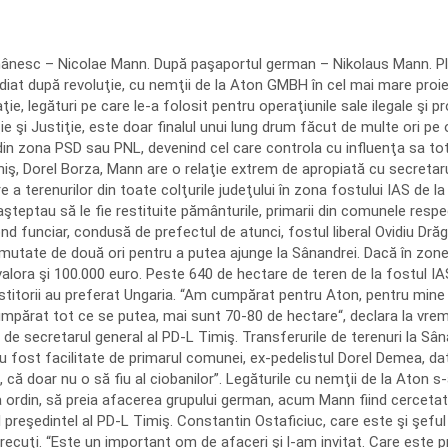
ânesc – Nicolae Mann. După paşaportul german – Nikolaus Mann. Pleca
diat după revoluţie, cu nemţii de la Aton GMBH în cel mai mare proiec
aţie, legături pe care le-a folosit pentru operaţiunile sale ilegale şi
 şi Justiţie, este doar finalul unui lung drum făcut de multe ori pe o
ele din zona PSD sau PNL, devenind cel care controla cu influenţa sa 
ş, Dorel Borza, Mann are o relaţie extrem de apropiată cu secretarul g
 terenurilor din toate colţurile judeţului în zona fostului IAS de l
 aşteptau să le fie restituite pământurile, primarii din comunele res
nd funciar, condusă de prefectul de atunci, fostul liberal Ovidiu Dr
t mutate de două ori pentru a putea ajunge la Sânandrei. Dacă în zone
valora şi 100.000 euro. Peste 640 de hectare de teren de la fostul IA
itorii au preferat Ungaria. “Am cumpărat pentru Aton, pen­tru mine s
cumpărat tot ce se putea, mai sunt 70-80 de hectare“, declara la vrem
 de secretarul general al PD-L Timiş. Transferurile de terenuri la Sân
ii au fost facilitate de primarul comunei, ex-pedelistul Dorel Demea,
 că doar nu o să fiu al ciobanilor”. Legăturile cu nemţii de la Aton 
la ordin, să preia afacerea grupului german, acum Mann fiind cercetat
 preşedintel al PD-L Timiş. Constantin Ostaficiuc, care este şi şeful 
i trecuţi. “Este un important om de afaceri şi l-am invitat. Care este