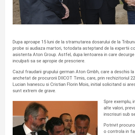
Dupa aproape 15 luni de la stramutarea dosarului de la Tribunalu
probe si audiaza martori, totodata asteptand de la expertii c
asistenta Aton Group. Astfel, dupa lentoarea in care decurge 
inculpati sa se apropie de prescriere.
Cazul fraudarii grupului german Aton Gmbh, care a deschis la C
anchetat de procurorii DIICOT Timis, care, prin rechizitoriul 2
Lucian Ivanescu si Cristian Florin Mois, initial solicitand si a
sunt extrem de grave.
Spre exemplu, in
alte valori, pre
inscrisuri sub s
Potrivit procuro
o controla in fa