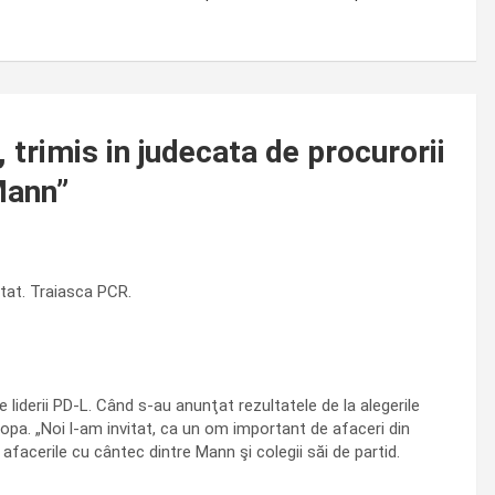
rimis in judecata de procurorii
 Mann
”
ltat. Traiasca PCR.
e liderii PD-L. Când s-au anunţat rezultatele de la alegerile
Popa. „Noi l-am invitat, ca un om important de afaceri din
afacerile cu cântec dintre Mann şi colegii săi de partid.