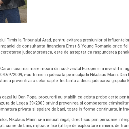
l Timis la Tribunalul Arad, pentru evitarea presiunilor si influentelo
ompaniei de consultanta financiara Ernst & Young Romania orice fel d
cercetarea judecatoreasca, este de asteptat ca raspunderea penala i
arani cea mai mare moara din sud-vestul Europei si a investit in agri
20/D/P/2009, i-au trimis in judecata pe inculpatii Nikolaus Mann, Dan 
restarea preventiva a celor sapte. Instanta a decis judecarea grupului 
 cazul lui Dan Popa, procurorii au stabilit ca exista probe certe pen
vazuta de Legea 39/2003 privind prevenirea si combaterea criminalitat
emnatura privata si spalare de bani, toate in forma continuata, infra
rilor, Nikolaus Mann si-a insusit ilegal, direct sau prin persoane int
pt, sume de bani, mijloace fixe (utilaje de exploatare miniera, de tran