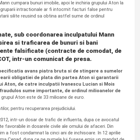
ann cumpara bunuri imobile, apoi le inchiria grupului Aton la
uparii intractionale ar fi intocmit facturi false pentru
cutarii silite reusind sa obtina astfel sume de ordinul
tamate, sub coordonarea inculpatului Mann
irea si traficarea de bunuri si bani
mente falsificate (contracte de comodat, de
ICOT, intr-un comunicat de presa.
pecificatia avans piatra bruta si de stingere a sumelor
arii obligatiei de plata din partea Aton si garantarii
ui Aton, de catre inculpatii Ivanescu Lucian si Mois
od fraudulos sume importante, de ordinul milioanelor de
din grupul Aton este de 33 milioane de euro.
ilor, pentru recuperarea prejudiciului.
12, intr-un dosar de trafic de influenta, dupa ce avocatul
favorabile in dosarele civile ale omului de afaceri. Din
 a fost condamnat la cinci ani de inchisoare. In 12 aprilie
a Vama Cenad, dupa ce pe numele lui fusese emis un mandat de