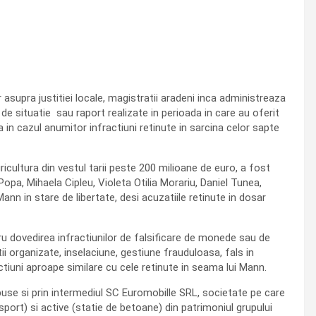
r asupra justitiei locale, magistratii aradeni inca administreaza
e situatie sau raport realizate in perioada in care au oferit
n cazul anumitor infractiuni retinute in sarcina celor sapte
cultura din vestul tarii peste 200 milioane de euro, a fost
Popa, Mihaela Cipleu, Violeta Otilia Morariu, Daniel Tunea,
Mann in stare de libertate, desi acuzatiile retinute in dosar
tru dovedirea infractiunilor de falsificare de monede sau de
ii organizate, inselaciune, gestiune frauduloasa, fals in
ctiuni aproape similare cu cele retinute in seama lui Mann.
erpuse si prin intermediul SC Euromobille SRL, societate pe care
sport) si active (statie de betoane) din patrimoniul grupului