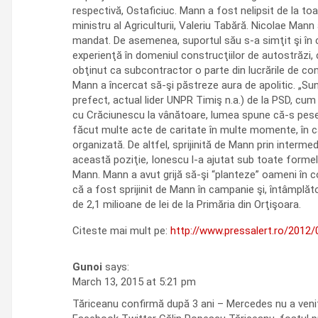
respectivă, Ostaficiuc. Mann a fost nelipsit de la to
ministru al Agriculturii, Valeriu Tabără. Nicolae Mann
mandat. De asemenea, suportul său s-a simţit şi în ca
experienţă în domeniul construcţiilor de autostrăzi, c
obţinut ca subcontractor o parte din lucrările de co
Mann a încercat să-şi păstreze aura de apolitic. „Sun
prefect, actual lider UNPR Timiş n.a.) de la PSD, cum
cu Crăciunescu la vânătoare, lu­mea spune că-s pese
făcut multe acte de caritate în multe momente, în caz
organizată. De altfel, sprijinită de Mann prin interm
această poziţie, Ionescu l-a ajutat sub toate formel
Mann. Mann a avut grijă să-şi “planteze” oameni în c
că a fost sprijinit de Mann în campanie şi, întâmplăt
de 2,1 milioane de lei de la Primăria din Orţişoara.
Citeste mai mult pe:
http://www.pressalert.ro/2012/
Gunoi
says:
March 13, 2015 at 5:21 pm
Tăriceanu confirmă după 3 ani – Mercedes nu a veni