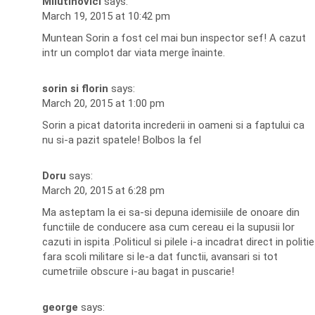
Milutinovici
says:
March 19, 2015 at 10:42 pm
Muntean Sorin a fost cel mai bun inspector sef! A cazut
intr un complot dar viata merge înainte.
sorin si florin
says:
March 20, 2015 at 1:00 pm
Sorin a picat datorita increderii in oameni si a faptului ca
nu si-a pazit spatele! Bolbos la fel
Doru
says:
March 20, 2015 at 6:28 pm
Ma asteptam la ei sa-si depuna idemisiile de onoare din
functiile de conducere asa cum cereau ei la supusii lor
cazuti in ispita .Politicul si pilele i-a incadrat direct in politie
fara scoli militare si le-a dat functii, avansari si tot
cumetriile obscure i-au bagat in puscarie!
george
says: