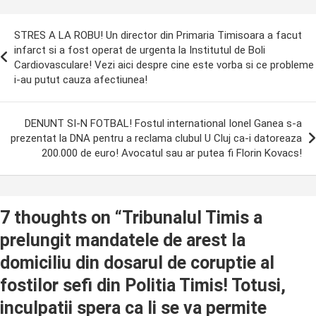
ost
STRES A LA ROBU! Un director din Primaria Timisoara a facut
avigation
infarct si a fost operat de urgenta la Institutul de Boli
Cardiovasculare! Vezi aici despre cine este vorba si ce probleme
i-au putut cauza afectiunea!
DENUNT SI-N FOTBAL! Fostul international Ionel Ganea s-a
prezentat la DNA pentru a reclama clubul U Cluj ca-i datoreaza
200.000 de euro! Avocatul sau ar putea fi Florin Kovacs!
7 thoughts on “
Tribunalul Timis a
prelungit mandatele de arest la
domiciliu din dosarul de coruptie al
fostilor sefi din Politia Timis! Totusi,
inculpatii spera ca li se va permite