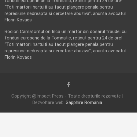
fonduri europene de la Tomnatic, retinut pentru 24 de ore!
“Toti martorii hartuiti au facut plangere penala pentru
represiune nedreapta si cercetare abuziva”, anunta avocatul
Florin Kovacs
Rodion Camatoritul
on
Inca un martor din dosarul fraudei cu
fonduri europene de la Tomnatic, retinut pentru 24 de ore!
“Toti martorii hartuiti au facut plangere penala pentru
represiune nedreapta si cercetare abuziva”, anunta avocatul
Florin Kovacs
Copyright @Impact Press - Toate drepturile rezervate |
Dezvoltare web:
Sapphire România