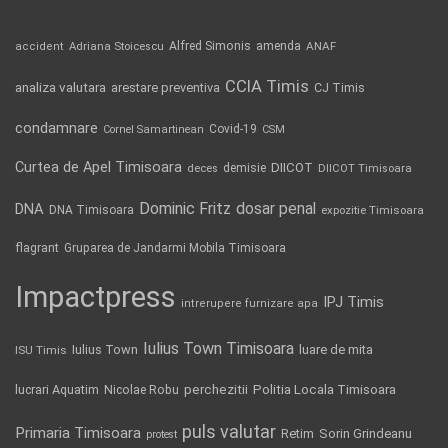
Alfred Simonis
amenda
ANAF
accident
Adriana Stoicescu
CCIA Timis
analiza valutara
arestare preventiva
CJ Timis
condamnare
Covid-19
Cornel Samartinean
CSM
Curtea de Apel Timisoara
DIICOT
demisie
deces
DIICOT Timisoara
Dominic Fritz
DNA
dosar penal
DNA Timisoara
expozitie Timisoara
flagrant
Gruparea de Jandarmi Mobila Timisoara
Impactpress
IPJ Timis
intrerupere furnizare apa
Iulius Town Timisoara
Iulius Town
luare de mita
ISU Timis
Politia Locala Timisoara
lucrari Aquatim
perchezitii
Nicolae Robu
puls valutar
Primaria Timisoara
Retim
Sorin Grindeanu
protest