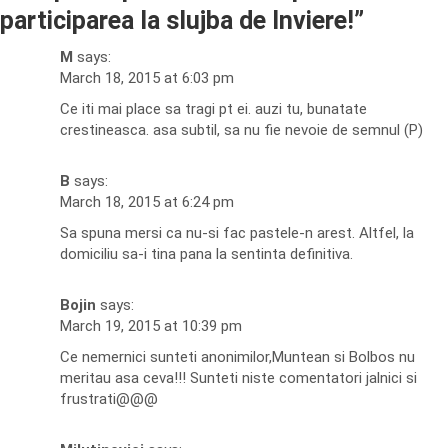
participarea la slujba de Inviere!
”
M
says:
March 18, 2015 at 6:03 pm
Ce iti mai place sa tragi pt ei. auzi tu, bunatate
crestineasca. asa subtil, sa nu fie nevoie de semnul (P)
B
says:
March 18, 2015 at 6:24 pm
Sa spuna mersi ca nu-si fac pastele-n arest. Altfel, la
domiciliu sa-i tina pana la sentinta definitiva.
Bojin
says:
March 19, 2015 at 10:39 pm
Ce nemernici sunteti anonimilor,Muntean si Bolbos nu
meritau asa ceva!!! Sunteti niste comentatori jalnici si
frustrati@@@