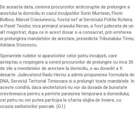
De aceasta data, cererea procurorilor anticoruptie de prelungire a
arestului la domiciliu in cazul inculpatilor Sorin Muntean, Florin
Bolbos, Marcel Craciunescu, fostul sef al Serviciului Politie Rutiera,
si Pavel Teodor, inca primarul orasului Recas, a fost judecata de un
alt magistrat, dupa ce in acest dosar s-a consacrat, prin emiterea
si prelungirea mandatelor de arestare, presedinta Tribunalului Timis,
Adriana Stoicescu.
Sperantele rudelor si aparatorilor celor patru inculpati, care
asteptau o respingere a cererii procurorilor de prelungire cu inca 30
de zile a mendatelor de arestare la domiciliu, s-au dovedit a fi
desarte. Judecatorul Radu Herciu a admis propunerea formulata de
DNA, Serviciul Teritorial Timisoara si a prelungit toate mandatele. In
aceste conditii, daca anchetatorii nu vor da dovada de bunatate
crestineasca pentru a permite parasirea temporara a domiciliului,
cei patru nu vor putea participa la sfanta slujba de Inviere, cu
ocazia sarbatorilor pascale. (G.I.)