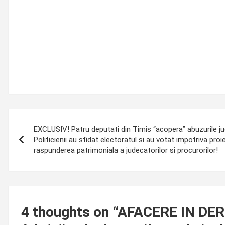
Post
EXCLUSIV! Patru deputati din Timis “acopera” abuzurile jud
navigation
Politicienii au sfidat electoratul si au votat impotriva proie
raspunderea patrimoniala a judecatorilor si procurorilor!
4 thoughts on “
AFACERE IN DERIV