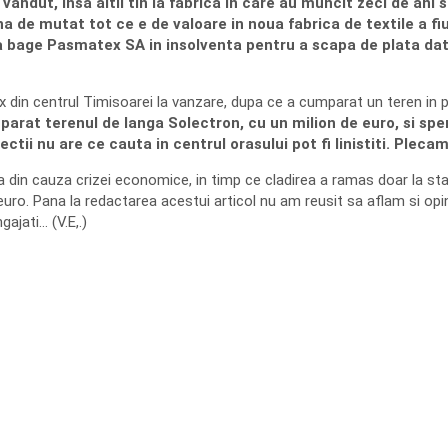
u vandut, insa altii tin la fabrica in care au muncit zeci de an
 de mutat tot ce e de valoare in noua fabrica de textile a fiu
a bage Pasmatex SA in insolventa pentru a scapa de plata dato
 din centrul Timisoarei la vanzare, dupa ce a cumparat un teren in 
mparat terenul de langa Solectron, cu un milion de euro, si 
ctii nu are ce cauta in centrul orasului pot fi linistiti. Plecam
 din cauza crizei economice, in timp ce cladirea a ramas doar la stad
uro. Pana la redactarea acestui articol nu am reusit sa aflam si op
ajati… (V.E,.)