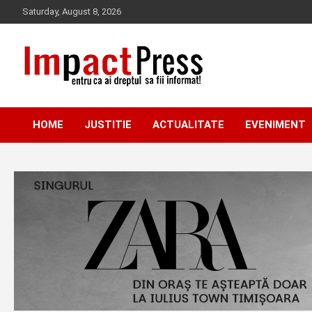
Skip
Saturday, August 8, 2026
to
content
Pentru ca ai dreptul sa fii informat!
IMPACTPRESS
HOME
JUSTITIE
ACTUALITATE
EVENIMENT