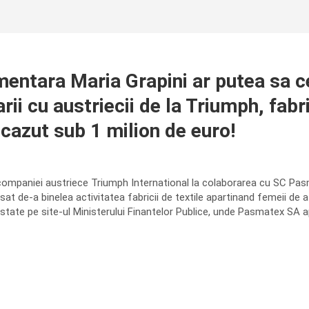
tara Maria Grapini ar putea sa cea
rii cu austriecii de la Triumph, fabr
scazut sub 1 milion de euro!
ompaniei austriece Triumph International la colaborarea cu SC Pasm
rsat de-a binelea activitatea fabricii de textile apartinand femeii de 
state pe site-ul Ministerului Finantelor Publice, unde Pasmatex SA apa