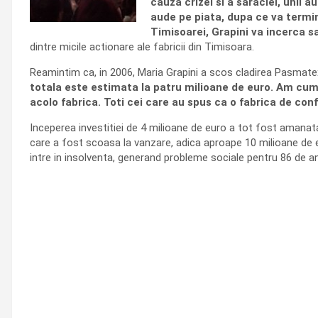
cauza crizei si a saraciei, unii a
aude pe piata, dupa ce va termina
Timisoarei, Grapini va incerca s
dintre micile actionare ale fabricii din Timisoara.
Reamintim ca, in 2006, Maria Grapini a scos cladirea Pasmatex
totala este estimata la patru milioane de euro. Am cu
acolo fabrica. Toti cei care au spus ca o fabrica de confe
Inceperea investitiei de 4 milioane de euro a tot fost amanata
care a fost scoasa la vanzare, adica aproape 10 milioane de e
intre in insolventa, generand probleme sociale pentru 86 de ang