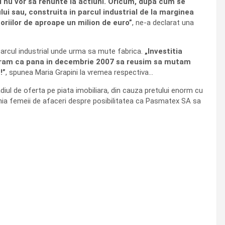
i si nu vor sa renunte la actiuni. Oricum, dupa cum se
lui sau, construita in parcul industrial de la marginea
riilor de aproape un milion de euro”
, ne-a declarat una
parcul industrial unde urma sa mute fabrica.
„Investitia
speram ca pana in decembrie 2007 sa reusim sa mutam
!”
, spunea Maria Grapini la vremea respectiva…
iul de oferta pe piata imobiliara, din cauza pretului enorm cu
inia femeii de afaceri despre posibilitatea ca Pasmatex SA sa