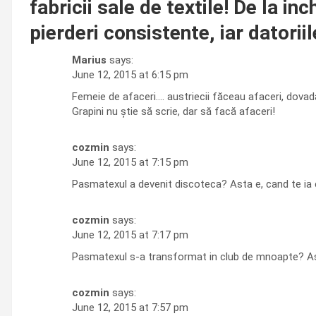
fabricii sale de textile! De la in
pierderi consistente, iar datorii
Marius
says:
June 12, 2015 at 6:15 pm
Femeie de afaceri…. austriecii făceau afaceri, dovadă,
Grapini nu știe să scrie, dar să facă afaceri!
cozmin
says:
June 12, 2015 at 7:15 pm
Pasmatexul a devenit discoteca? Asta e, cand te ia 
cozmin
says:
June 12, 2015 at 7:17 pm
Pasmatexul s-a transformat in club de mnoapte? Ast
cozmin
says:
June 12, 2015 at 7:57 pm