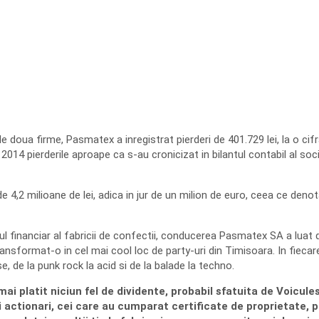
e doua firme, Pasmatex a inregistrat pierderi de 401.729 lei, la o cifra
in 2014 pierderile aproape ca s-au cronicizat in bilantul contabil al soci
i de 4,2 milioane de lei, adica in jur de un milion de euro, ceea ce denot
ul financiar al fabricii de confectii, conducerea Pasmatex SA a luat d
transformat-o in cel mai cool loc de party-uri din Timisoara. In fiecare
e, de la punk rock la acid si de la balade la techno.
mai platit niciun fel de dividente, probabil sfatuita de Voicu
i actionari, cei care au cumparat certificate de proprietate, p