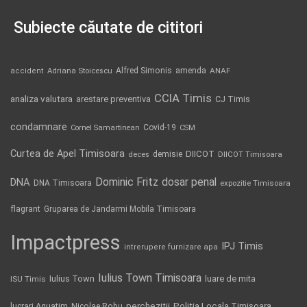
Subiecte căutate de cititori
Alfred Simonis
amenda
ANAF
accident
Adriana Stoicescu
CCIA Timis
analiza valutara
arestare preventiva
CJ Timis
condamnare
Covid-19
Cornel Samartinean
CSM
Curtea de Apel Timisoara
DIICOT
demisie
deces
DIICOT Timisoara
Dominic Fritz
DNA
dosar penal
DNA Timisoara
expozitie Timisoara
flagrant
Gruparea de Jandarmi Mobila Timisoara
Impactpress
IPJ Timis
intrerupere furnizare apa
Iulius Town Timisoara
Iulius Town
luare de mita
ISU Timis
Politia Locala Timisoara
lucrari Aquatim
perchezitii
Nicolae Robu