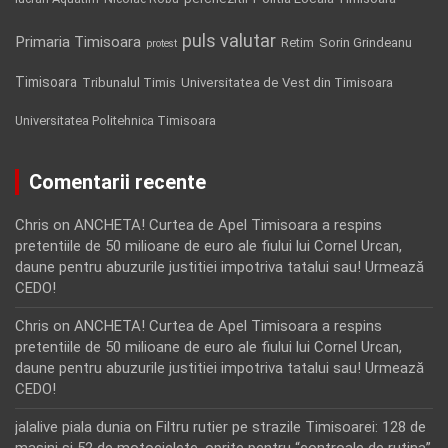
puls valutar
Primaria Timisoara
Retim
Sorin Grindeanu
protest
Timisoara
Tribunalul Timis
Universitatea de Vest din Timisoara
Universitatea Politehnica Timisoara
Comentarii recente
Chris
on
ANCHETA! Curtea de Apel Timisoara a respins
pretentiile de 50 milioane de euro ale fiului lui Cornel Urcan,
daune pentru abuzurile justitiei impotriva tatalui sau! Urmează
CEDO!
Chris
on
ANCHETA! Curtea de Apel Timisoara a respins
pretentiile de 50 milioane de euro ale fiului lui Cornel Urcan,
daune pentru abuzurile justitiei impotriva tatalui sau! Urmează
CEDO!
jalalive piala dunia
on
Filtru rutier pe strazile Timisoarei: 128 de
masini si 52 de motociclete, oprite pentru “controale de rutina”