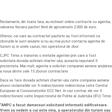
Reclamantii, din toata tara, au incheiat online contracte cu agentia,
valoarea fiecarui pachet fiind de aproximativ 2.000 de euro.
Ulterior, cei care au contractat pachete au fost informati ca
zborurile le sunt anulate si nu au mai putut contacta agentia de
turism si, in unele cazuri, nici operatorul de zbor.
CJPC Timis a transmis o invitatie agentiei prin care a fost
solicitata dovada achitarii charter-ului, aceasta neputand fi
prezentata. Mai mult, agentia a solicitat companiei aeriene anularea
a noua dintre cele 15 zboruri contractate.
Daca se face dovada achitarii charter-ului catre compania aeriana
atunci reclamatiile vor fi redirectionate redirectiona catre Centrul
European al Consumatorilor ECC Net. In caz contrar, ele vor fi
redirectionate catre Inspectoratul de Politie al Judetului (IPJ) Timis.
“ANPC a facut demersuri solicitand informatii edificatoare.
Vrem sa vedem a cui este vina, a operatorului din turism sau