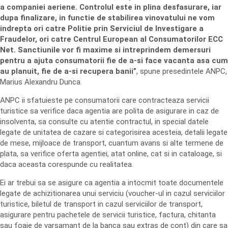
a companiei aeriene. Controlul este in plina desfasurare, iar
dupa finalizare, in functie de stabilirea vinovatului ne vom
indrepta ori catre Politie prin Serviciul de Investigare a
Fraudelor, ori catre Centrul European al Consumatorilor ECC
Net. Sanctiunile vor fi maxime si intreprindem demersuri
pentru a ajuta consumatorii fie de a-si face vacanta asa cum
au planuit, fie de a-si recupera banii”
, spune presedintele ANPC,
Marius Alexandru Dunca.
ANPC ii sfatuieste pe consumatorii care contracteaza servicii
turistice sa verifice daca agentia are polita de asigurare in caz de
insolventa, sa consulte cu atentie contractul, in special datele
legate de unitatea de cazare si categorisirea acesteia, detalii legate
de mese, mijloace de transport, cuantum avans si alte termene de
plata, sa verifice oferta agentiei, atat online, cat si in cataloage, si
daca aceasta corespunde cu realitatea.
Ei ar trebui sa se asigure ca agentia a intocmit toate documentele
legate de achizitionarea unui serviciu (voucher-ul in cazul serviciilor
turistice, biletul de transport in cazul serviciilor de transport,
asigurare pentru pachetele de servicii turistice, factura, chitanta
sau foaie de varsamant de la banca sau extras de cont) din care sa