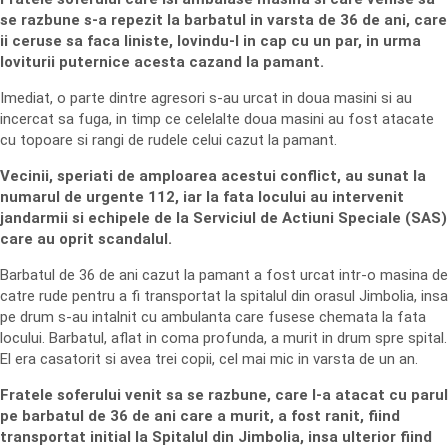
se razbune s-a repezit la barbatul in varsta de 36 de ani, care
ii ceruse sa faca liniste, lovindu-l in cap cu un par, in urma
loviturii puternice acesta cazand la pamant.
Imediat, o parte dintre agresori s-au urcat in doua masini si au
incercat sa fuga, in timp ce celelalte doua masini au fost atacate
cu topoare si rangi de rudele celui cazut la pamant.
Vecinii, speriati de amploarea acestui conflict, au sunat la
numarul de urgente 112, iar la fata locului au intervenit
jandarmii si echipele de la Serviciul de Actiuni Speciale (SAS)
care au oprit scandalul.
Barbatul de 36 de ani cazut la pamant a fost urcat intr-o masina de
catre rude pentru a fi transportat la spitalul din orasul Jimbolia, insa
pe drum s-au intalnit cu ambulanta care fusese chemata la fata
locului. Barbatul, aflat in coma profunda, a murit in drum spre spital.
El era casatorit si avea trei copii, cel mai mic in varsta de un an.
Fratele soferului venit sa se razbune, care l-a atacat cu parul
pe barbatul de 36 de ani care a murit, a fost ranit, fiind
transportat initial la Spitalul din Jimbolia, insa ulterior fiind