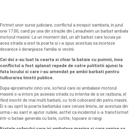
Potrivit unor surse judiciare, conflictul a inceput sambata, in jurul
orei 17.00, cand pe una din strazile din Lenauheim un barbat ambala
motorul masinii. La un moment dat, un alt barbat care locuia pe
acea strada a iesit la poarta si i-a spus acestuia sa inceteze
deoarece ii deranjeaza familia si vecinii.
Cei doi s-au luat la cearta si chiar la bataie cu pumnii, insa
conflictul a fost aplanat repede de catre politistii ajunsi la
fata locului si care i-au amendat pe ambii barbati pentru
tulburarea linistii publice.
Dupa aproximativ cinci ore, soferul care isi ambalase motorul
masinii s-a intors pe aceeasi strada cu intentia de a se razbuna, el
fiind insotit de mai multi barbati, cu totii coborand din patru masini.
Ei s-au oprit la poarta barbatului care ceruse liniste, iar acestuia din
urma i-au sarit in ajutor rudele, astfel ca incidentul s-a transformat
intr-o bataie generala cu bate, cutite, topoare si rangi.
Fratele soferului care isi ambalase masina si care venise sa