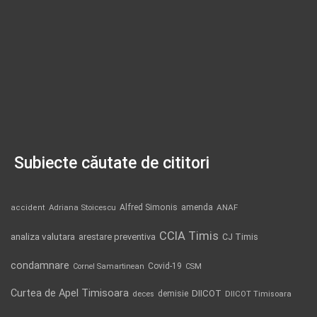
Subiecte căutate de cititori
Alfred Simonis
amenda
ANAF
accident
Adriana Stoicescu
CCIA Timis
analiza valutara
arestare preventiva
CJ Timis
condamnare
Covid-19
Cornel Samartinean
CSM
Curtea de Apel Timisoara
DIICOT
demisie
deces
DIICOT Timisoara