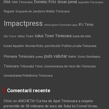
Dominic Fritz
DNA
dosar penal
DNA Timisoara
expozitie Timisoara
flagrant
Gruparea de Jandarmi Mobila Timisoara
Impactpress
IPJ Timis
intrerupere furnizare apa
Iulius Town Timisoara
Iulius Town
luare de mita
ISU Timis
Politia Locala Timisoara
lucrari Aquatim
perchezitii
Nicolae Robu
puls valutar
Primaria Timisoara
Retim
Sorin Grindeanu
protest
Timisoara
Tribunalul Timis
Universitatea de Vest din Timisoara
Universitatea Politehnica Timisoara
Comentarii recente
Chris
on
ANCHETA! Curtea de Apel Timisoara a respins
pretentiile de 50 milioane de euro ale fiului lui Cornel Urcan,