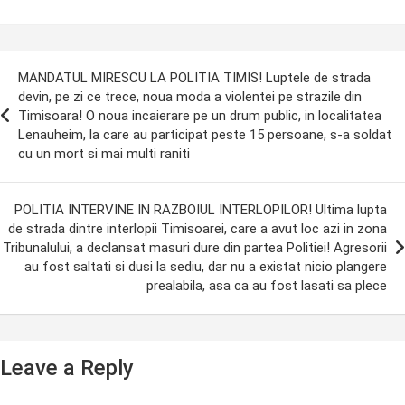
ost
MANDATUL MIRESCU LA POLITIA TIMIS! Luptele de strada
avigation
devin, pe zi ce trece, noua moda a violentei pe strazile din
Timisoara! O noua incaierare pe un drum public, in localitatea
Lenauheim, la care au participat peste 15 persoane, s-a soldat
cu un mort si mai multi raniti
POLITIA INTERVINE IN RAZBOIUL INTERLOPILOR! Ultima lupta
de strada dintre interlopii Timisoarei, care a avut loc azi in zona
Tribunalului, a declansat masuri dure din partea Politiei! Agresorii
au fost saltati si dusi la sediu, dar nu a existat nicio plangere
prealabila, asa ca au fost lasati sa plece
Leave a Reply