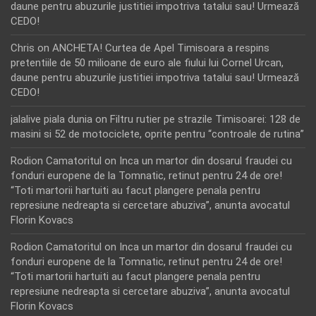
daune pentru abuzurile justitiei impotriva tatalui sau! Urmează
CEDO!
Chris
on
ANCHETA! Curtea de Apel Timisoara a respins
pretentiile de 50 milioane de euro ale fiului lui Cornel Urcan,
daune pentru abuzurile justitiei impotriva tatalui sau! Urmează
CEDO!
jalalive piala dunia
on
Filtru rutier pe strazile Timisoarei: 128 de
masini si 52 de motociclete, oprite pentru “controale de rutina”
Rodion Camatoritul
on
Inca un martor din dosarul fraudei cu
fonduri europene de la Tomnatic, retinut pentru 24 de ore!
“Toti martorii hartuiti au facut plangere penala pentru
represiune nedreapta si cercetare abuziva”, anunta avocatul
Florin Kovacs
Rodion Camatoritul
on
Inca un martor din dosarul fraudei cu
fonduri europene de la Tomnatic, retinut pentru 24 de ore!
“Toti martorii hartuiti au facut plangere penala pentru
represiune nedreapta si cercetare abuziva”, anunta avocatul
Florin Kovacs