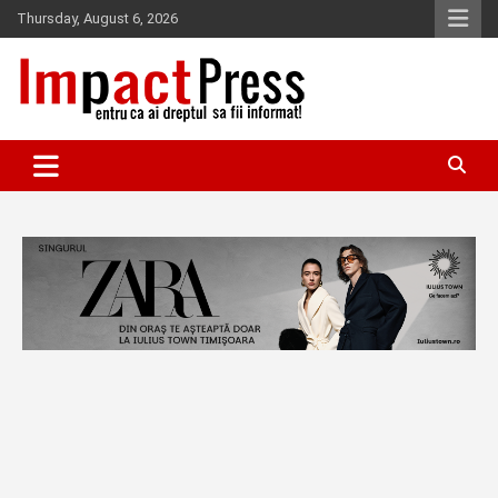
Skip
Thursday, August 6, 2026
to
content
Pentru ca ai dreptul sa fii informat!
IMPACTPRESS