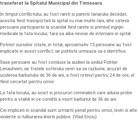
transferat la Spitalul Municipal din Timisoara.
In timpul conflictului, au fost raniti si parintii tanarului decedat,
acestia fiind trasnportati la spital cu mai multe rani, alte cateva
persoane participante la scandal fiind ranite si primind ingrijiri
medicale la fata locului, fara sa aiba nevoie de internare in spital.
Potrivit surselor citate, in total, aproximativ 15 persoane au fost
implicate in acest conflict, iar politistii urmeaza sa ii identifice.
Sase persoane au fost conduse la audieri la sediul Politiei
Lenauheim, iar fratele soferului venit sa se razbune, acuzat de
uciderea barbatului de 36 de ani, a fost retinut pentru 24 de ore, el
fiind cercetat pentru omor.
La fata locului, au sosit si procurori criminalisti care aduna probe
pentru a stabili in ce conditii a murit barbatul de 36 de ani.
Cei implicati in scandal sunt urmariti penal pentru omor, loviri si alte
violente si tulburarea linistii publice. (Vlad Enciu)