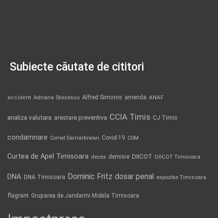
Subiecte căutate de cititori
Alfred Simonis
amenda
ANAF
accident
Adriana Stoicescu
CCIA Timis
analiza valutara
arestare preventiva
CJ Timis
condamnare
Covid-19
Cornel Samartinean
CSM
Curtea de Apel Timisoara
DIICOT
demisie
deces
DIICOT Timisoara
Dominic Fritz
DNA
dosar penal
DNA Timisoara
expozitie Timisoara
flagrant
Gruparea de Jandarmi Mobila Timisoara