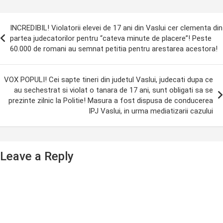
ost
INCREDIBIL! Violatorii elevei de 17 ani din Vaslui cer clementa din
avigation
partea judecatorilor pentru “cateva minute de placere”! Peste
60.000 de romani au semnat petitia pentru arestarea acestora!
VOX POPULI! Cei sapte tineri din judetul Vaslui, judecati dupa ce
au sechestrat si violat o tanara de 17 ani, sunt obligati sa se
prezinte zilnic la Politie! Masura a fost dispusa de conducerea
IPJ Vaslui, in urma mediatizarii cazului
Leave a Reply