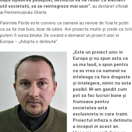
dupa ispasirea pedepsei, detinutul sa fie redat ca element
util societatii, sa se reintegreze mai usor“
, au declarat oficiali
ai Penitenciarului Gherla.
Parintele Perde este convins ca oamenii au nevoie de foarte putin
ca sa fie mai buni, doar de iubire. Are proiecte multe și crede ca toti
putem fi sursa binelul. De curand a demarat un proiect unic in
Europa – „Adopta o detinuta”.
„Este un proiect unic in
Europa și nu spun asta ca
sa ma laud, o spun pentru
ca as vrea ca oamenii sa
inteleaga ca fara dragoste
și intelegere, nimic nu este
posibil. M-am gandit cum
pot sa fac lucruri bune și
frumoase pentru
societatea asta
exclusivista in care traim.
Proiectul infiaza o detinuta
a inceput in acest an.