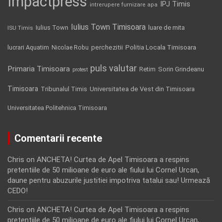
Impactpress
IPJ Timis
intrerupere furnizare apa
Iulius Town Timisoara
Iulius Town
luare de mita
ISU Timis
Politia Locala Timisoara
lucrari Aquatim
perchezitii
Nicolae Robu
puls valutar
Primaria Timisoara
Retim
Sorin Grindeanu
protest
Timisoara
Tribunalul Timis
Universitatea de Vest din Timisoara
Universitatea Politehnica Timisoara
Comentarii recente
Chris
on
ANCHETA! Curtea de Apel Timisoara a respins
pretentiile de 50 milioane de euro ale fiului lui Cornel Urcan,
daune pentru abuzurile justitiei impotriva tatalui sau! Urmează
CEDO!
Chris
on
ANCHETA! Curtea de Apel Timisoara a respins
pretentiile de 50 milioane de euro ale fiului lui Cornel Urcan,