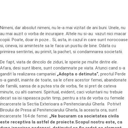
Nimeni, dar absolut nimeni, nu le-a mai vizitat de ani buni. Unele, nu
au mai auzit o vorba de incurajare. Altele nu si-au vazut nici macar
copiii. Poate, doar in poze… Si, asta, in cazul in care sunt norocoase
si, cineva, isi aminteste sa le faca un pustiu de bine. Odata cu
primirea sentintei, au primit, la pachet, si condamnarea societatii.
De fapt, viata de dincolo de ziduri, le sperie pe multe dintre ele.
Afara, desi sunt libere, sunt condamnate pe viata. Atunci cand s-a
gandit la realizarea campaniei
„Adopta o detinuta“
, preotul Perde
s-a gandit, inainte de toate, sa le ofere acestor femei, abandonate
de familii, sansa de a putea sta de vorba, fie si pret de cateva
minute, cu alti oameni. Spiritual, evident, caci voluntarii nu trebuie
decat sa isi rapeasca putin timp, pentru a sta de vorba cu femeile
incarcerate la Sectia Exterioara a Penitenciarului Gherla. Potrivit
Biroului de Presa al Penitenciarului Gherla, la aceasta ora, sunt
incarcerate 164 de femei.
„Ne bucuram ca societatea civila
este receptiva la astfel de proiecte.Scopul nostru este, ca