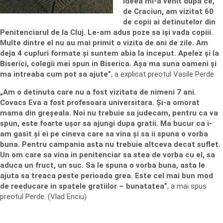
Ideea mi-a venit dupa ce,
de Craciun, am vizitat 60
de copii ai detinutelor din
Penitenciarul de la Cluj. Le-am adus poze sa iși vada copiii.
Multe dintre el nu au mai primit o vizita de ani de zile. Am
deja 4 cupluri formate și suntem abia la inceput. Apelez și la
Biserici, colegii mei spun in Biserica. Așa ma suna oameni și
ma intreaba cum pot sa ajute”
, a explicat preotul Vasile Perde.
„Am o detinuta care nu a fost vizitata de nimeni 7 ani.
Covacs Eva a fost profesoara universitara. Și-a omorat
mama din greșeala. Noi nu trebuie sa judecam, pentru ca va
spun, este foarte ușor sa ajungi dupa gratii. Ma bucur ca i-
am gasit și ei pe cineva care sa vina și sa ii spuna o vorba
buna. Pentru campania asta nu trebuie altceva decat suflet.
Un om care sa vina in penitenciar sa stea de vorba cu el, sa
aduca un fruct, un suc. Sa le spuna o vorba buna, asta le
ajuta sa treaca peste perioada grea. Este cel mai bun mod
de reeducare in spatele gratiilor – bunatatea”
, a mai spus
preotul Perde. (Vlad Enciu)