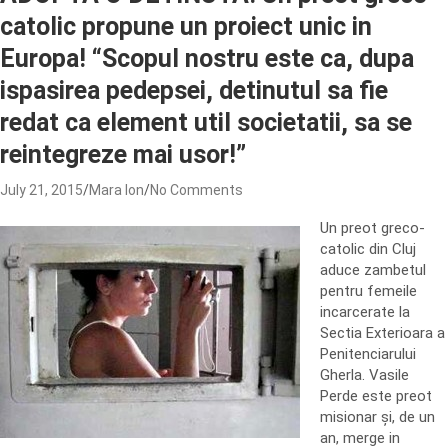
catolic propune un proiect unic in
Europa! “Scopul nostru este ca, dupa
ispasirea pedepsei, detinutul sa fie
redat ca element util societatii, sa se
reintegreze mai usor!”
July 21, 2015
Mara Ion
No Comments
Un preot greco-
catolic din Cluj
aduce zambetul
pentru femeile
incarcerate la
Sectia Exterioara a
Penitenciarului
Gherla. Vasile
Perde este preot
misionar și, de un
an, merge in