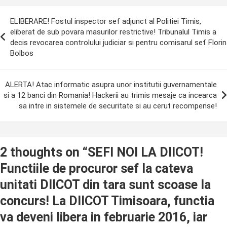
ost
ELIBERARE! Fostul inspector sef adjunct al Politiei Timis,
avigation
eliberat de sub povara masurilor restrictive! Tribunalul Timis a
decis revocarea controlului judiciar si pentru comisarul sef Florin
Bolbos
ALERTA! Atac informatic asupra unor institutii guvernamentale
si a 12 banci din Romania! Hackerii au trimis mesaje ca incearca
sa intre in sistemele de securitate si au cerut recompense!
2 thoughts on “
SEFI NOI LA DIICOT!
Functiile de procuror sef la cateva
unitati DIICOT din tara sunt scoase la
concurs! La DIICOT Timisoara, functia
va deveni libera in februarie 2016, iar