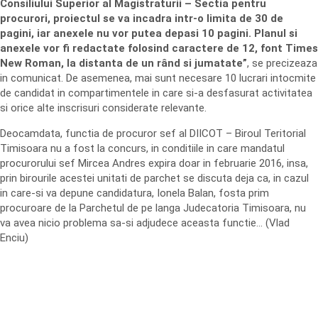
Consiliului Superior al Magistraturii – Sectia pentru
procurori, proiectul se va incadra intr-o limita de 30 de
pagini, iar anexele nu vor putea depasi 10 pagini. Planul si
anexele vor fi redactate folosind caractere de 12, font Times
New Roman, la distanta de un rând si jumatate”
, se precizeaza
in comunicat. De asemenea, mai sunt necesare 10 lucrari intocmite
de candidat in compartimentele in care si-a desfasurat activitatea
si orice alte inscrisuri considerate relevante.
Deocamdata, functia de procuror sef al DIICOT – Biroul Teritorial
Timisoara nu a fost la concurs, in conditiile in care mandatul
procurorului sef Mircea Andres expira doar in februarie 2016, insa,
prin birourile acestei unitati de parchet se discuta deja ca, in cazul
in care-si va depune candidatura, Ionela Balan, fosta prim
procuroare de la Parchetul de pe langa Judecatoria Timisoara, nu
va avea nicio problema sa-si adjudece aceasta functie… (Vlad
Enciu)