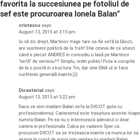
favorita la succesiunea pe fotoliul de
sef este procuroarea Ionela Balan
”
cristescu
says:
August 13, 2015 at 3:15 pm
Io vă zic drept, Martinov trage tare sa fie sefă la Diicot,
are sustinere politică de la frati! Stie cineva de ce atunci
când e plecat ANDRES in concediu o lasă pe Martinov
“sefă” de serviciu?? Simplu, ordin politic! Pute a coruptie
de la o postă in structura Tm, dar vine DNA ul si face
curătenie generală inainte;)))
Dicasterial
says:
August 13, 2015 at 5:22 pm
Daca va veni madam Balan sefa la DIICOT gata cu
profesionalismul. Carierismul este trasatura acestei toape
numita Balan. Pe ea nu o intereseaza adevarul ci doar
cariera ei profesionala. Calca pe cadavre Sper ca
procurorii DIICOT sa se trezeasca inainte ca munca lor sa
ajunga la cosul de gunoi prin venirea lui madam Balan