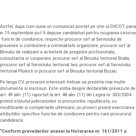
Astfel, dupa cum suna un comunicat postat pe site-ul DIICOT, pana
in 15 septembrie pot fi depuse candidaturi pentru ocuparea catorva
functii de condurece, respectiv procuror sef al Serviciului de
prevenire si combatere a criminalitatii organizate, procuror sef al
Biroului de realizare a activitatii de pregatire profesionala,
consultanta si cooperare, procuror sef al Biroului teritorial Braila,
procuror sef al Serviciului teritorial Iasi, procuror sef al Serviciului
teritorial Ploiesti si procuror sef al Biroului teritorial Buzau.
Pe langa CV, procurorii interesati trebuie sa prezinte mai multe
documente si inscrisuri. Este vorba despre declaratiile prevazute de
art. 49 alin. (11) raportat la art. 48 alin. (11) din Legea nr. 303/2004
privind statutul judecatorilor si procurorilor, republicata, cu
modificarile si completarile ulterioare, un proiect privind exercitarea
atributiilor specifice functiei de conducere pentru care procurorul
candideaza.
“Conform prevederilor anexei la Hotararea nr. 161/2011 a