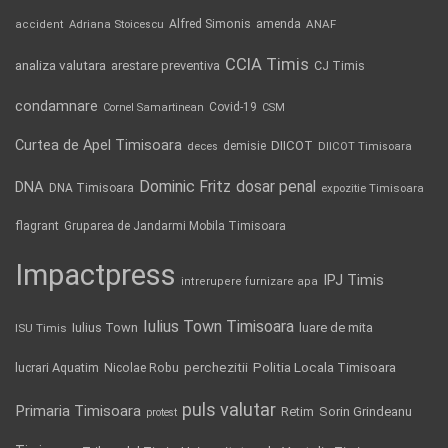
Alfred Simonis
amenda
ANAF
accident
Adriana Stoicescu
CCIA Timis
analiza valutara
arestare preventiva
CJ Timis
condamnare
Covid-19
Cornel Samartinean
CSM
Curtea de Apel Timisoara
DIICOT
demisie
deces
DIICOT Timisoara
Dominic Fritz
DNA
dosar penal
DNA Timisoara
expozitie Timisoara
flagrant
Gruparea de Jandarmi Mobila Timisoara
Impactpress
IPJ Timis
intrerupere furnizare apa
Iulius Town Timisoara
Iulius Town
luare de mita
ISU Timis
Politia Locala Timisoara
lucrari Aquatim
perchezitii
Nicolae Robu
puls valutar
Primaria Timisoara
Retim
Sorin Grindeanu
protest