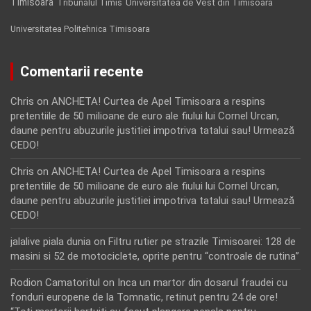
Timisoara
Tribunalul Timis
Universitatea de Vest din Timisoara
Universitatea Politehnica Timisoara
Comentarii recente
Chris
on
ANCHETA! Curtea de Apel Timisoara a respins
pretentiile de 50 milioane de euro ale fiului lui Cornel Urcan,
daune pentru abuzurile justitiei impotriva tatalui sau! Urmează
CEDO!
Chris
on
ANCHETA! Curtea de Apel Timisoara a respins
pretentiile de 50 milioane de euro ale fiului lui Cornel Urcan,
daune pentru abuzurile justitiei impotriva tatalui sau! Urmează
CEDO!
jalalive piala dunia
on
Filtru rutier pe strazile Timisoarei: 128 de
masini si 52 de motociclete, oprite pentru “controale de rutina”
Rodion Camatoritul
on
Inca un martor din dosarul fraudei cu
fonduri europene de la Tomnatic, retinut pentru 24 de ore!