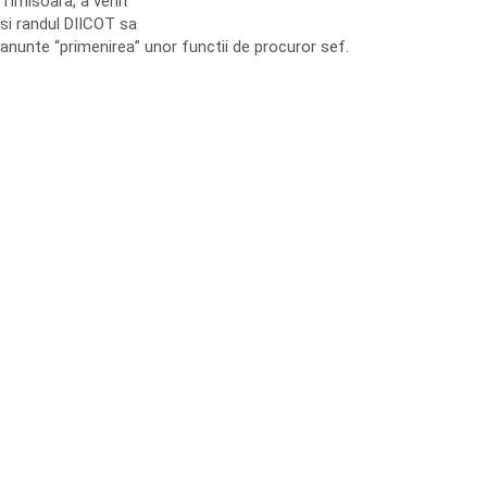
Timisoara, a venit
si randul DIICOT sa
anunte “primenirea” unor functii de procuror sef.