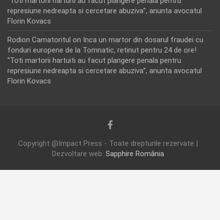
“Toti martorii hartuiti au facut plangere penala pentru
represiune nedreapta si cercetare abuziva”, anunta avocatul
Florin Kovacs
Rodion Camatoritul
on
Inca un martor din dosarul fraudei cu
fonduri europene de la Tomnatic, retinut pentru 24 de ore!
“Toti martorii hartuiti au facut plangere penala pentru
represiune nedreapta si cercetare abuziva”, anunta avocatul
Florin Kovacs
Copyright @Impact Press - Toate drepturile rezervate |
Dezvoltare web:
Sapphire România