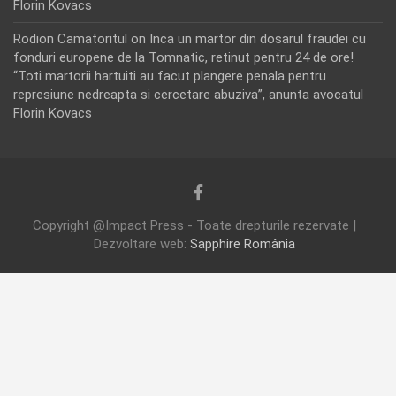
Florin Kovacs
Rodion Camatoritul
on
Inca un martor din dosarul fraudei cu
fonduri europene de la Tomnatic, retinut pentru 24 de ore!
“Toti martorii hartuiti au facut plangere penala pentru
represiune nedreapta si cercetare abuziva”, anunta avocatul
Florin Kovacs
Copyright @Impact Press - Toate drepturile rezervate |
Dezvoltare web:
Sapphire România