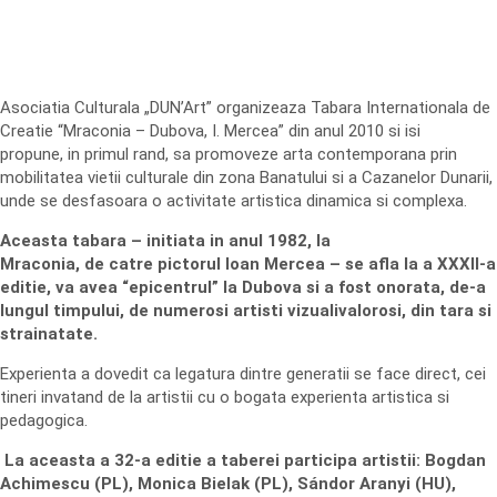
Asociatia Culturala „DUN’Art” organizeaza Tabara Internationala de
Creatie “Mraconia – Dubova, I. Mercea” din anul 2010 si isi
propune, in primul rand, sa promoveze arta contemporana prin
mobilitatea vietii culturale din zona Banatului si a Cazanelor Dunarii,
unde se desfasoara o activitate artistica dinamica si complexa.
Aceasta tabara – initiata in anul 1982, la
Mraconia, de catre pictorul Ioan Mercea – se afla la a XXXII-a
editie, va avea “epicentrul” la Dubova si a fost onorata, de-a
lungul timpului, de numerosi artisti vizualivalorosi, din tara si
strainatate.
Experienta a dovedit ca legatura dintre generatii se face direct, cei
tineri invatand de la artistii cu o bogata experienta artistica si
pedagogica.
La aceasta a 32-a editie a taberei participa artistii: Bogdan
Achimescu (PL), Monica Bielak (PL), Sándor Aranyi (HU),