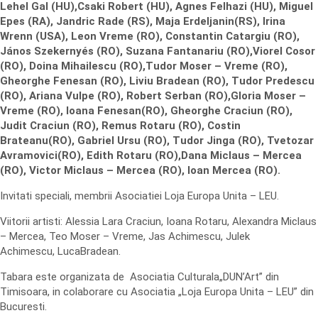
Lehel Gal (HU),Csaki Robert (HU), Agnes Felhazi (HU), Miguel
Epes (RA), Jandric Rade (RS), Maja Erdeljanin(RS), Irina
Wrenn (USA), Leon Vreme (RO), Constantin Catargiu (RO),
János Szekernyés (RO), Suzana Fantanariu (RO),Viorel Cosor
(RO), Doina Mihailescu (RO),Tudor Moser – Vreme (RO),
Gheorghe Fenesan (RO), Liviu Bradean (RO), Tudor Predescu
(RO), Ariana Vulpe (RO), Robert Serban (RO),Gloria Moser –
Vreme (RO), Ioana Fenesan(RO), Gheorghe Craciun (RO),
Judit Craciun (RO), Remus Rotaru (RO), Costin
Brateanu(RO), Gabriel Ursu (
RO), Tudor Jinga (RO), Tvetozar
Avramovici(RO), Edith Rotaru (RO),Dana Miclaus – Mercea
(RO), Victor Miclaus – Mercea (RO), Ioan Mercea (RO).
Invitati speciali, membrii Asociatiei Loja Europa Unita – LEU.
Viitorii artisti: Alessia Lara Craciun, Ioana Rotaru, Alexandra Miclaus
– Mercea, Teo Moser – Vreme, Jas Achimescu, Julek
Achimescu, LucaBradean.
Tabara este organizata de Asociatia Culturala„DUN’Art” din
Timisoara, in colaborare cu Asociatia „Loja Europa Unita – LEU” din
Bucuresti.