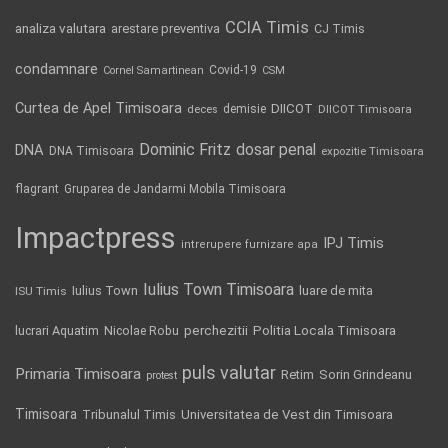
CCIA Timis
analiza valutara
arestare preventiva
CJ Timis
condamnare
Covid-19
Cornel Samartinean
CSM
Curtea de Apel Timisoara
DIICOT
demisie
deces
DIICOT Timisoara
Dominic Fritz
DNA
dosar penal
DNA Timisoara
expozitie Timisoara
flagrant
Gruparea de Jandarmi Mobila Timisoara
Impactpress
IPJ Timis
intrerupere furnizare apa
Iulius Town Timisoara
Iulius Town
luare de mita
ISU Timis
Politia Locala Timisoara
lucrari Aquatim
perchezitii
Nicolae Robu
puls valutar
Primaria Timisoara
Retim
Sorin Grindeanu
protest
Timisoara
Tribunalul Timis
Universitatea de Vest din Timisoara