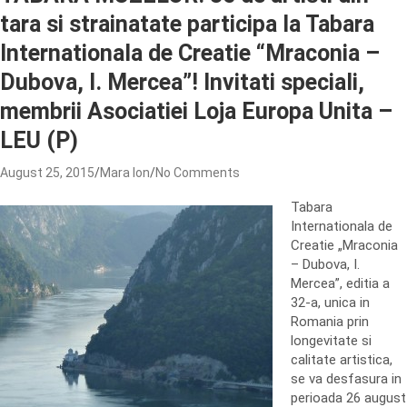
tara si strainatate participa la Tabara
Internationala de Creatie “Mraconia –
Dubova, I. Mercea”! Invitati speciali,
membrii Asociatiei Loja Europa Unita –
LEU (P)
August 25, 2015
Mara Ion
No Comments
Tabara
Internationala de
Creatie „Mraconia
– Dubova, I.
Mercea”, editia a
32-a, unica in
Romania prin
longevitate si
calitate artistica,
se va desfasura in
perioada 26 august