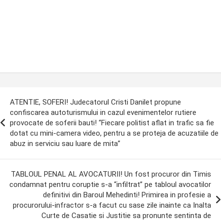
ost
ATENTIE, SOFERI! Judecatorul Cristi Danilet propune
avigation
confiscarea autoturismului in cazul evenimentelor rutiere
provocate de soferii bauti! “Fiecare politist aflat in trafic sa fie
dotat cu mini-camera video, pentru a se proteja de acuzatiile de
abuz in serviciu sau luare de mita”
TABLOUL PENAL AL AVOCATURII! Un fost procuror din Timis
condamnat pentru coruptie s-a “infiltrat” pe tabloul avocatilor
definitivi din Baroul Mehedinti! Primirea in profesie a
procurorului-infractor s-a facut cu sase zile inainte ca Inalta
Curte de Casatie si Justitie sa pronunte sentinta de