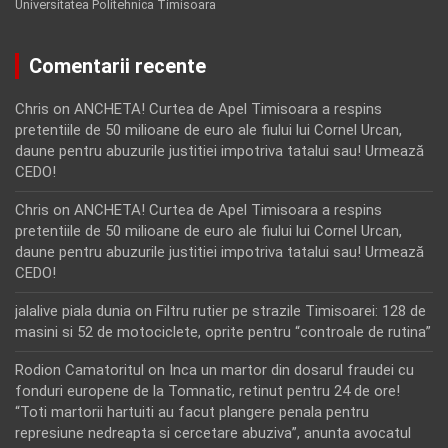
Universitatea Politehnica Timisoara
Comentarii recente
Chris
on
ANCHETA! Curtea de Apel Timisoara a respins
pretentiile de 50 milioane de euro ale fiului lui Cornel Urcan,
daune pentru abuzurile justitiei impotriva tatalui sau! Urmează
CEDO!
Chris
on
ANCHETA! Curtea de Apel Timisoara a respins
pretentiile de 50 milioane de euro ale fiului lui Cornel Urcan,
daune pentru abuzurile justitiei impotriva tatalui sau! Urmează
CEDO!
jalalive piala dunia
on
Filtru rutier pe strazile Timisoarei: 128 de
masini si 52 de motociclete, oprite pentru “controale de rutina”
Rodion Camatoritul
on
Inca un martor din dosarul fraudei cu
fonduri europene de la Tomnatic, retinut pentru 24 de ore!
“Toti martorii hartuiti au facut plangere penala pentru
represiune nedreapta si cercetare abuziva”, anunta avocatul