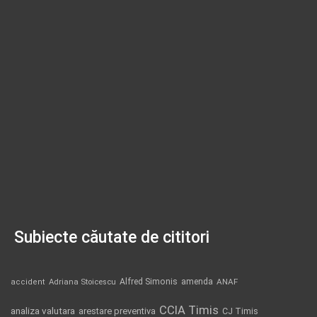
Subiecte căutate de cititori
Alfred Simonis
amenda
ANAF
accident
Adriana Stoicescu
CCIA Timis
analiza valutara
arestare preventiva
CJ Timis