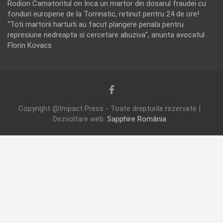
Rodion Camatoritul
on
Inca un martor din dosarul fraudei cu
fonduri europene de la Tomnatic, retinut pentru 24 de ore!
“Toti martorii hartuiti au facut plangere penala pentru
represiune nedreapta si cercetare abuziva”, anunta avocatul
Florin Kovacs
Copyright @Impact Press - Toate drepturile rezervate |
Dezvoltare web:
Sapphire România