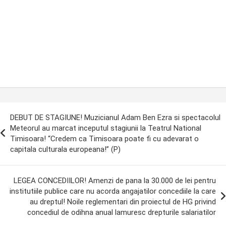
ost
DEBUT DE STAGIUNE! Muzicianul Adam Ben Ezra si spectacolul
avigation
Meteorul au marcat inceputul stagiunii la Teatrul National
Timisoara! “Credem ca Timisoara poate fi cu adevarat o
capitala culturala europeana!” (P)
LEGEA CONCEDIILOR! Amenzi de pana la 30.000 de lei pentru
institutiile publice care nu acorda angajatilor concediile la care
au dreptul! Noile reglementari din proiectul de HG privind
concediul de odihna anual lamuresc drepturile salariatilor