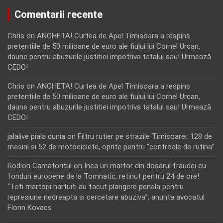
Comentarii recente
Chris
on
ANCHETA! Curtea de Apel Timisoara a respins
pretentiile de 50 milioane de euro ale fiului lui Cornel Urcan,
daune pentru abuzurile justitiei impotriva tatalui sau! Urmează
CEDO!
Chris
on
ANCHETA! Curtea de Apel Timisoara a respins
pretentiile de 50 milioane de euro ale fiului lui Cornel Urcan,
daune pentru abuzurile justitiei impotriva tatalui sau! Urmează
CEDO!
jalalive piala dunia
on
Filtru rutier pe strazile Timisoarei: 128 de
masini si 52 de motociclete, oprite pentru “controale de rutina”
Rodion Camatoritul
on
Inca un martor din dosarul fraudei cu
fonduri europene de la Tomnatic, retinut pentru 24 de ore!
“Toti martorii hartuiti au facut plangere penala pentru
represiune nedreapta si cercetare abuziva”, anunta avocatul
Florin Kovacs