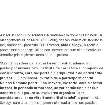
Astfel, in cadrul Conferintei Internationale in domeniul Ingineriei si
Managementului de Mediu (ICEEM08), desfasurata zilele trecute la
Iasi, managerul proiectului ECOPartner,
Aida Szilagyi
, a facut o
prezentare a conceptului de eco-inovare, precum si a obiectivelor
urmarite prin implementarea acestui proiect.
“Avand in vedere ca la acest eveniment academic au
participat universitati, institute de cercetare si companii de
consulatanta, care fac parte din grupul tintit de activitatile
proiectului, am lansat invitatia de a participa in cadrul
Reletei Romane pentru Eco-inovare, invitatie care a starnit
interes. In perioada urmatoare, se vor derula unele actiuni
concrete in legatura cu evaluarea organizatiilor si
considerarea lor ca viitori membrii ai retelei”,
a precizat Aida
Szilagyi, care si-a sustinut speech-ul in cadrul sectiunii paralele