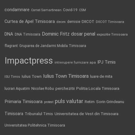
condamnare
Covid-19
Cornel Samartinean
CSM
Curtea de Apel Timisoara
DIICOT
demisie
deces
DIICOT Timisoara
Dominic Fritz
DNA
dosar penal
DNA Timisoara
expozitie Timisoara
flagrant
Gruparea de Jandarmi Mobila Timisoara
Impactpress
IPJ Timis
intrerupere furnizare apa
Iulius Town Timisoara
Iulius Town
luare de mita
ISU Timis
Politia Locala Timisoara
lucrari Aquatim
perchezitii
Nicolae Robu
puls valutar
Primaria Timisoara
Retim
Sorin Grindeanu
protest
Timisoara
Tribunalul Timis
Universitatea de Vest din Timisoara
Universitatea Politehnica Timisoara