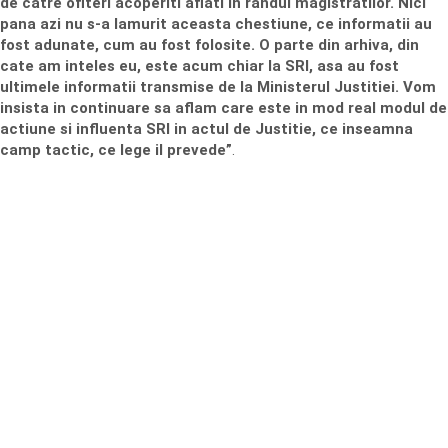
de catre ofiteri acoperiti aflati in randul magistratilor. Nici
pana azi nu s-a lamurit aceasta chestiune, ce informatii au
fost adunate, cum au fost folosite. O parte din arhiva, din
cate am inteles eu, este acum chiar la SRI, asa au fost
ultimele informatii transmise de la Ministerul Justitiei. Vom
insista in continuare sa aflam care este in mod real modul de
actiune si influenta SRI in actul de Justitie, ce inseamna
camp tactic, ce lege il prevede”
.