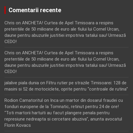
Comentarii recente
Chris
on
ANCHETA! Curtea de Apel Timisoara a respins
pretentiile de 50 milioane de euro ale fiului lui Cornel Urcan,
daune pentru abuzurile justitiei impotriva tatalui sau! Urmează
CEDO!
Chris
on
ANCHETA! Curtea de Apel Timisoara a respins
pretentiile de 50 milioane de euro ale fiului lui Cornel Urcan,
daune pentru abuzurile justitiei impotriva tatalui sau! Urmează
CEDO!
jalalive piala dunia
on
Filtru rutier pe strazile Timisoarei: 128 de
masini si 52 de motociclete, oprite pentru “controale de rutina”
Rodion Camatoritul
on
Inca un martor din dosarul fraudei cu
fonduri europene de la Tomnatic, retinut pentru 24 de ore!
“Toti martorii hartuiti au facut plangere penala pentru
represiune nedreapta si cercetare abuziva”, anunta avocatul
Florin Kovacs