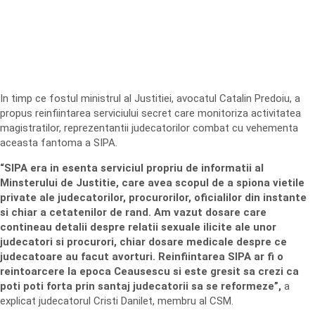
In timp ce fostul ministrul al Justitiei, avocatul Catalin Predoiu, a
propus reinfiintarea serviciului secret care monitoriza activitatea
magistratilor, reprezentantii judecatorilor combat cu vehementa
aceasta fantoma a SIPA.
“SIPA era in esenta serviciul propriu de informatii al
Minsterului de Justitie, care avea scopul de a spiona vietile
private ale judecatorilor, procurorilor, oficialilor din instante
si chiar a cetatenilor de rand. Am vazut dosare care
contineau detalii despre relatii sexuale ilicite ale unor
judecatori si procurori, chiar dosare medicale despre ce
judecatoare au facut avorturi. Reinfiintarea SIPA ar fi o
reintoarcere la epoca Ceausescu si este gresit sa crezi ca
poti poti forta prin santaj judecatorii sa se reformeze”,
a
explicat judecatorul Cristi Danilet, membru al CSM.