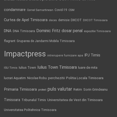
condamnare
Covid-19
Cornel Samartinean
CSM
Curtea de Apel Timisoara
DIICOT
demisie
deces
DIICOT Timisoara
Dominic Fritz
DNA
dosar penal
DNA Timisoara
expozitie Timisoara
flagrant
Gruparea de Jandarmi Mobila Timisoara
Impactpress
IPJ Timis
intrerupere furnizare apa
Iulius Town Timisoara
Iulius Town
luare de mita
ISU Timis
Politia Locala Timisoara
lucrari Aquatim
perchezitii
Nicolae Robu
puls valutar
Primaria Timisoara
Retim
Sorin Grindeanu
protest
Timisoara
Tribunalul Timis
Universitatea de Vest din Timisoara
Universitatea Politehnica Timisoara