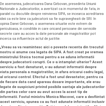
De asemenea, judecatoarea Dana Girbovan, presedinta Uniunii
Nationale a Judecatorilor, a avertizat ca in momentul de fata, in
paralel cu discutiile despre reinvierea SIPA, se incearca acreditarea
ideii ca este bine ca judecatorii sa fie supravegheati de SRI. In
opinia Danei Girbovan, o asemenea situatie este extrem de
periculoasa, in conditiile in care oricand persoane din serviciile
secrete care au acces la date personale ale magistratilor pot
incerca sa influenteze actul de justitie.
„Vreau sa va reamintesc aici o poveste recenta din trecutul
nostru si anume cea legata de SIPA. A fost creat pe vremea
ministrului Stoica tocmai pentru a se aduna informatii
despre judecatorii corupti. Ce s-a intamplat ulterior? Acest
serviciu a fost denaturat, s-au adunat informatii despre
viata personala a magistratilor, in afara oricarui cadru legal,
al oricarui control. Efectul a fost unul devastator, pentru ca
de fiecare data cand apareau dosare importante, ele erau
legate de suspiciuni privind posibile santaje ale judecatorilor
din partea celor care au avut acces la acest tip de
informatii. Fostul ministru Monica Macovei, care a desfiintat
acest serviciu, spunea ca au fost adunate informatii inclusiv