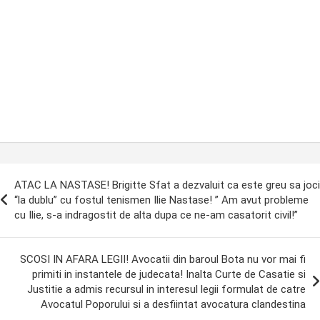
ost
ATAC LA NASTASE! Brigitte Sfat a dezvaluit ca este greu sa joci
avigation
“la dublu” cu fostul tenismen Ilie Nastase! ” Am avut probleme
cu Ilie, s-a indragostit de alta dupa ce ne-am casatorit civil!”
SCOSI IN AFARA LEGII! Avocatii din baroul Bota nu vor mai fi
primiti in instantele de judecata! Inalta Curte de Casatie si
Justitie a admis recursul in interesul legii formulat de catre
Avocatul Poporului si a desfiintat avocatura clandestina