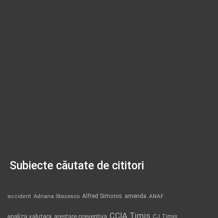
Subiecte căutate de cititori
Alfred Simonis
amenda
ANAF
accident
Adriana Stoicescu
CCIA Timis
analiza valutara
arestare preventiva
CJ Timis