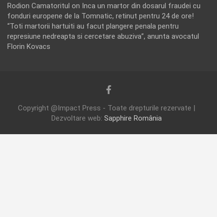
Rodion Camatoritul
on
Inca un martor din dosarul fraudei cu
fonduri europene de la Tomnatic, retinut pentru 24 de ore!
“Toti martorii hartuiti au facut plangere penala pentru
represiune nedreapta si cercetare abuziva”, anunta avocatul
Florin Kovacs
Copyright @Impact Press - Toate drepturile rezervate |
Dezvoltare web:
Sapphire România