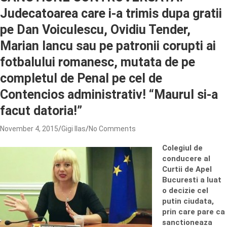
Judecatoarea care i-a trimis dupa gratii
pe Dan Voiculescu, Ovidiu Tender,
Marian Iancu sau pe patronii corupti ai
fotbalului romanesc, mutata de pe
completul de Penal pe cel de
Contencios administrativ! “Maurul si-a
facut datoria!”
November 4, 2015
Gigi Ilas
No Comments
Colegiul de
conducere al
Curtii de Apel
Bucuresti a luat
o decizie cel
putin ciudata,
prin care pare ca
sanctioneaza