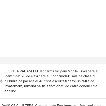
ost
ELEVI LA PACANELE! Jandarmii Gruparii Mobile Timisoara au
avigation
identificat 20 de elevi care au “confundat” sala de clasa cu
cluburile de pacanele! Au fost escortati catre unitatile de
invatamant, urmand sa fie sanctionati de catre conducerile
scolilor
DAYS OF CLUSTERS! Conceptul de Eco-inovare a fost inclus pe