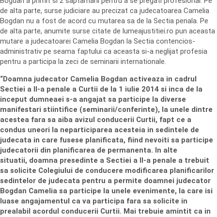
Bogdan a primit si 2 saptamani pentru a se pregati profesional. Pe
de alta parte, surse judiciare au precizat ca
judecatoarea Camelia
Bogdan nu a fost de acord cu mutarea sa de la Sectia penala. Pe
de alta parte, anumite surse citate de lumeajustitiei.ro pun aceasta
mutare a judecatoarei Camelia Bogdan la Sectia contencios-
administrativ pe seama faptului ca aceasta si-a neglijat profesia
pentru a participa la zeci de seminarii internationale.
“Doamna judecator Camelia Bogdan activeaza in cadrul
Sectiei a II-a penale a Curtii de la 1 iulie 2014 si inca de la
inceput dumneaei s-a angajat sa participe la diverse
manifestari stiintifice (seminarii/conferinte), la unele dintre
acestea fara sa aiba avizul conducerii Curtii, fapt ce a
condus uneori la neparticiparea acesteia in sedintele de
judecata in care fusese planificata, fiind nevoiti sa participe
judecatorii din planificarea de permanenta. In alte
situatii, doamna presedinte a Sectiei a II-a penale a trebuit
sa solicite Colegiului de conducere modificarea planificarilor
sedintelor de judecata pentru a permite doamnei judecator
Bogdan Camelia sa participe la unele evenimente, la care isi
luase angajamentul ca va participa fara sa solicite in
prealabil acordul conducerii Curtii. Mai trebuie amintit ca in