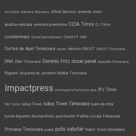
Alfred Simonis
amenda
ANAF
accident
Adriana Stoicescu
CCIA Timis
analiza valutara
arestare preventiva
CJ Timis
condamnare
Covid-19
Cornel Samartinean
CSM
Curtea de Apel Timisoara
DIICOT
demisie
deces
DIICOT Timisoara
Dominic Fritz
DNA
dosar penal
DNA Timisoara
expozitie Timisoara
flagrant
Gruparea de Jandarmi Mobila Timisoara
Impactpress
IPJ Timis
intrerupere furnizare apa
Iulius Town Timisoara
Iulius Town
luare de mita
ISU Timis
Politia Locala Timisoara
lucrari Aquatim
perchezitii
Nicolae Robu
puls valutar
Primaria Timisoara
Retim
Sorin Grindeanu
protest