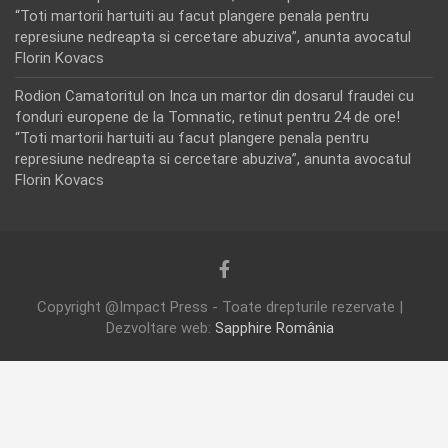
“Toti martorii hartuiti au facut plangere penala pentru
represiune nedreapta si cercetare abuziva”, anunta avocatul
Florin Kovacs
Rodion Camatoritul
on
Inca un martor din dosarul fraudei cu
fonduri europene de la Tomnatic, retinut pentru 24 de ore!
“Toti martorii hartuiti au facut plangere penala pentru
represiune nedreapta si cercetare abuziva”, anunta avocatul
Florin Kovacs
Copyright @Impact Press - Toate drepturile rezervate |
Dezvoltare web:
Sapphire România