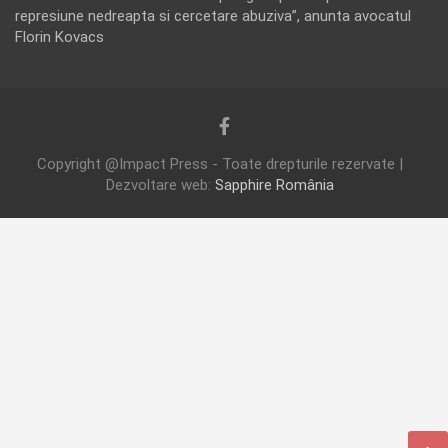
represiune nedreapta si cercetare abuziva”, anunta avocatul
Florin Kovacs
Copyright @Impact Press - Toate drepturile rezervate |
Dezvoltare web:
Sapphire România