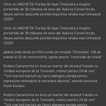
Chris
on
ANCHETA! Curtea de Apel Timisoara a respins
pretentiile de 50 milioane de euro ale fiului lui Cornel Urcan,
daune pentru abuzurile justitiei impotriva tatalui sau! Urmează
CEDO!
Chris
on
ANCHETA! Curtea de Apel Timisoara a respins
pretentiile de 50 milioane de euro ale fiului lui Cornel Urcan,
daune pentru abuzurile justitiei impotriva tatalui sau! Urmează
CEDO!
jalalive piala dunia
on
Filtru rutier pe strazile Timisoarei: 128 de
masini si 52 de motociclete, oprite pentru “controale de rutina”
Rodion Camatoritul
on
Inca un martor din dosarul fraudei cu
fonduri europene de la Tomnatic, retinut pentru 24 de ore!
“Toti martorii hartuiti au facut plangere penala pentru
represiune nedreapta si cercetare abuziva”, anunta avocatul
Florin Kovacs
Rodion Camatoritul
on
Inca un martor din dosarul fraudei cu
fonduri europene de la Tomnatic, retinut pentru 24 de ore!
“Toti martorii hartuiti au facut plangere penala pentru