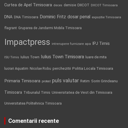
Curtea de Apel Timisoara
DIICOT
demisie
deces
DIICOT Timisoara
Dominic Fritz
DNA
dosar penal
DNA Timisoara
expozitie Timisoara
flagrant
Gruparea de Jandarmi Mobila Timisoara
Impactpress
IPJ Timis
intrerupere furnizare apa
Iulius Town Timisoara
Iulius Town
luare de mita
ISU Timis
Politia Locala Timisoara
lucrari Aquatim
perchezitii
Nicolae Robu
puls valutar
Primaria Timisoara
Retim
Sorin Grindeanu
protest
Timisoara
Tribunalul Timis
Universitatea de Vest din Timisoara
Universitatea Politehnica Timisoara
Comentarii recente