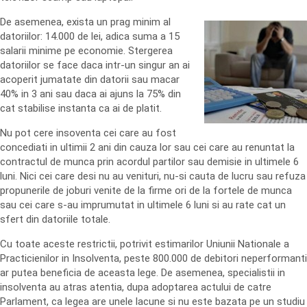
De asemenea, exista un prag minim al
datoriilor: 14.000 de lei, adica suma a 15
salarii minime pe economie. Stergerea
datoriilor se face daca intr-un singur an ai
acoperit jumatate din datorii sau macar
40% in 3 ani sau daca ai ajuns la 75% din
cat stabilise instanta ca ai de platit.
Nu pot cere insoventa cei care au fost
concediati in ultimii 2 ani din cauza lor sau cei care au renuntat la
contractul de munca prin acordul partilor sau demisie in ultimele 6
luni. Nici cei care desi nu au venituri, nu-si cauta de lucru sau refuza
propunerile de joburi venite de la firme ori de la fortele de munca
sau cei care s-au imprumutat in ultimele 6 luni si au rate cat un
sfert din datoriile totale.
Cu toate aceste restrictii, potrivit estimarilor Uniunii Nationale a
Practicienilor in Insolventa, peste 800.000 de debitori neperformanti
ar putea beneficia de aceasta lege. De asemenea, specialistii in
insolventa au atras atentia, dupa adoptarea actului de catre
Parlament, ca legea are unele lacune si nu este bazata pe un studiu