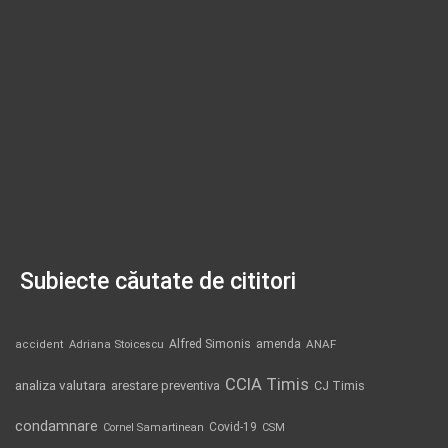
Subiecte căutate de cititori
Alfred Simonis
amenda
ANAF
accident
Adriana Stoicescu
CCIA Timis
analiza valutara
arestare preventiva
CJ Timis
condamnare
Covid-19
Cornel Samartinean
CSM