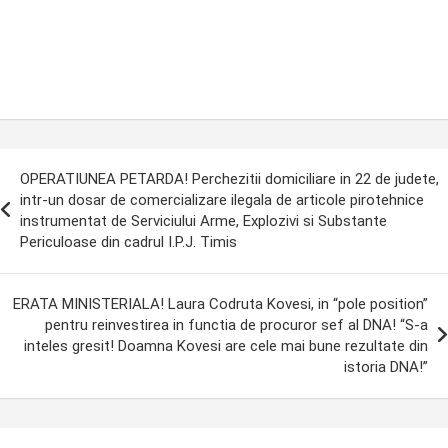
ost
OPERATIUNEA PETARDA! Perchezitii domiciliare in 22 de judete,
avigation
intr-un dosar de comercializare ilegala de articole pirotehnice
instrumentat de Serviciului Arme, Explozivi si Substante
Periculoase din cadrul I.P.J. Timis
ERATA MINISTERIALA! Laura Codruta Kovesi, in “pole position”
pentru reinvestirea in functia de procuror sef al DNA! “S-a
inteles gresit! Doamna Kovesi are cele mai bune rezultate din
istoria DNA!”