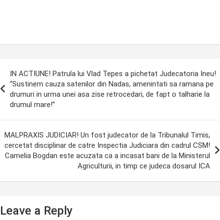
ost
IN ACTIUNE! Patrula lui Vlad Tepes a pichetat Judecatoria Ineu!
avigation
“Sustinem cauza satenilor din Nadas, amenintati sa ramana pe
drumuri in urma unei asa zise retrocedari, de fapt o talharie la
drumul mare!”
MALPRAXIS JUDICIAR! Un fost judecator de la Tribunalul Timis,
cercetat disciplinar de catre Inspectia Judiciara din cadrul CSM!
Camelia Bogdan este acuzata ca a incasat bani de la Ministerul
Agriculturii, in timp ce judeca dosarul ICA
Leave a Reply