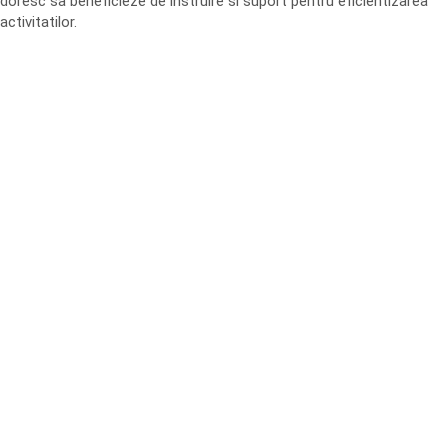
doresc sa beneficieze de instruire si suport pentru eficientizarea
activitatilor.