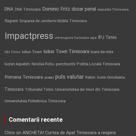
Dominic Fritz
DNA
dosar penal
DNA Timisoara
expozitie Timisoara
flagrant
Gruparea de Jandarmi Mobila Timisoara
Impactpress
IPJ Timis
intrerupere furnizare apa
Iulius Town Timisoara
Iulius Town
luare de mita
ISU Timis
Politia Locala Timisoara
lucrari Aquatim
perchezitii
Nicolae Robu
puls valutar
Primaria Timisoara
Retim
Sorin Grindeanu
protest
Timisoara
Tribunalul Timis
Universitatea de Vest din Timisoara
Universitatea Politehnica Timisoara
Comentarii recente
Chris
on
ANCHETA! Curtea de Apel Timisoara a respins