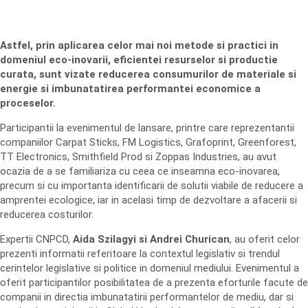
Astfel, prin aplicarea celor mai noi metode si practici in
domeniul eco-inovarii, eficientei resurselor si productie
curata, sunt vizate reducerea consumurilor de materiale si
energie si imbunatatirea performantei economice a
proceselor.
Participantii la evenimentul de lansare, printre care reprezentantii
companiilor Carpat Sticks, FM Logistics, Grafoprint, Greenforest,
TT Electronics, Smithfield Prod si Zoppas Industries, au avut
ocazia de a se familiariza cu ceea ce inseamna eco-inovarea,
precum si cu importanta identificarii de solutii viabile de reducere a
amprentei ecologice, iar in acelasi timp de dezvoltare a afacerii si
reducerea costurilor.
Expertii CNPCD,
Aida Szilagyi si Andrei Churican
, au oferit celor
prezenti informatii referitoare la contextul legislativ si trendul
cerintelor legislative si politice in domeniul mediului. Evenimentul a
oferit participantilor posibilitatea de a prezenta eforturile facute de
companii in directia imbunatatirii performantelor de mediu, dar si