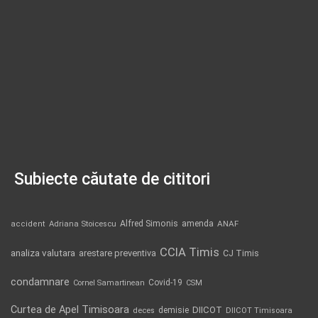
Subiecte căutate de cititori
Alfred Simonis
amenda
ANAF
accident
Adriana Stoicescu
CCIA Timis
analiza valutara
arestare preventiva
CJ Timis
condamnare
Covid-19
Cornel Samartinean
CSM
Curtea de Apel Timisoara
DIICOT
demisie
deces
DIICOT Timisoara