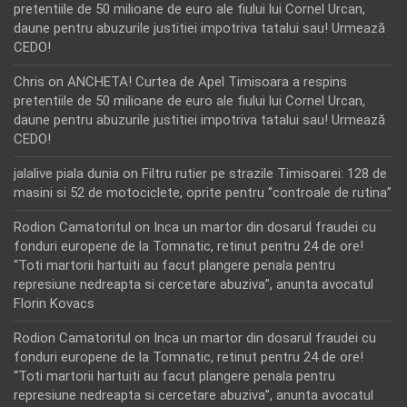
pretentiile de 50 milioane de euro ale fiului lui Cornel Urcan,
daune pentru abuzurile justitiei impotriva tatalui sau! Urmează
CEDO!
Chris
on
ANCHETA! Curtea de Apel Timisoara a respins
pretentiile de 50 milioane de euro ale fiului lui Cornel Urcan,
daune pentru abuzurile justitiei impotriva tatalui sau! Urmează
CEDO!
jalalive piala dunia
on
Filtru rutier pe strazile Timisoarei: 128 de
masini si 52 de motociclete, oprite pentru “controale de rutina”
Rodion Camatoritul
on
Inca un martor din dosarul fraudei cu
fonduri europene de la Tomnatic, retinut pentru 24 de ore!
“Toti martorii hartuiti au facut plangere penala pentru
represiune nedreapta si cercetare abuziva”, anunta avocatul
Florin Kovacs
Rodion Camatoritul
on
Inca un martor din dosarul fraudei cu
fonduri europene de la Tomnatic, retinut pentru 24 de ore!
“Toti martorii hartuiti au facut plangere penala pentru
represiune nedreapta si cercetare abuziva”, anunta avocatul