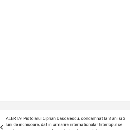
ost
ALERTA! Pistolarul Ciprian Dascalescu, condamnat la 8 ani si 3
avigation
luni de inchisoare, dat in urmarire internationala! Interlopul se