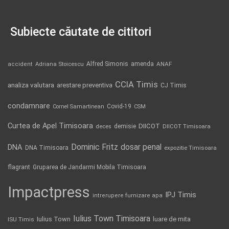
Subiecte căutate de cititori
Alfred Simonis
amenda
ANAF
accident
Adriana Stoicescu
CCIA Timis
analiza valutara
arestare preventiva
CJ Timis
condamnare
Covid-19
Cornel Samartinean
CSM
Curtea de Apel Timisoara
DIICOT
demisie
deces
DIICOT Timisoara
Dominic Fritz
DNA
dosar penal
DNA Timisoara
expozitie Timisoara
flagrant
Gruparea de Jandarmi Mobila Timisoara
Impactpress
IPJ Timis
intrerupere furnizare apa
Iulius Town Timisoara
Iulius Town
luare de mita
ISU Timis