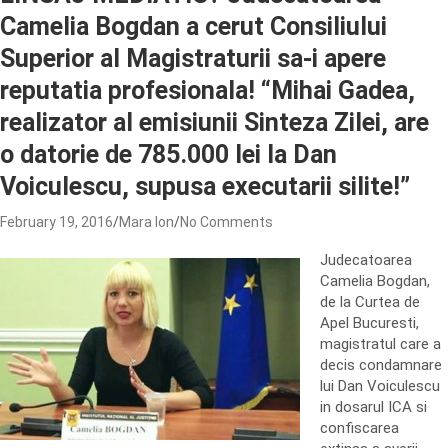
Camelia Bogdan a cerut Consiliului
Superior al Magistraturii sa-i apere
reputatia profesionala! “Mihai Gadea,
realizator al emisiunii Sinteza Zilei, are
o datorie de 785.000 lei la Dan
Voiculescu, supusa executarii silite!”
February 19, 2016
Mara Ion
No Comments
Judecatoarea
Camelia Bogdan,
de la Curtea de
Apel Bucuresti,
magistratul care a
decis condamnare
lui Dan Voiculescu
in dosarul ICA si
confiscarea