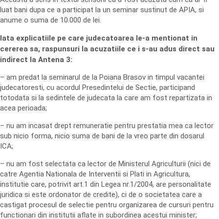
luat bani dupa ce a participat la un seminar sustinut de APIA, si
anume o suma de 10.000 de lei.
Iata explicatiile pe care judecatoarea le-a mentionat in
cererea sa, raspunsuri la acuzatiile ce i s-au adus direct sau
indirect la Antena 3:
– am predat la seminarul de la Poiana Brasov in timpul vacantei
judecatoresti, cu acordul Presedintelui de Sectie, participand
totodata si la sedintele de judecata la care am fost repartizata in
acea perioada;
– nu am incasat drept remuneratie pentru prestatia mea ca lector
sub nicio forma, nicio suma de bani de la vreo parte din dosarul
ICA;
– nu am fost selectata ca lector de Ministerul Agriculturii (nici de
catre Agentia Nationala de Interventii si Plati in Agricultura,
institutie care, potrivit art.1 din Legea nr.1/2004, are personalitate
juridica si este ordonator de credite), ci de o societatea care a
castigat procesul de selectie pentru organizarea de cursuri pentru
functionari din institutii aflate in subordinea acestui minister;