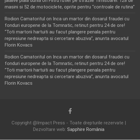
jalalive piala dunia
on
Filtru rutier pe strazile Timisoarei: 128 de
masini si 52 de motociclete, oprite pentru “controale de rutina”
Rodion Camatoritul
on
Inca un martor din dosarul fraudei cu
fonduri europene de la Tomnatic, retinut pentru 24 de ore!
“Toti martorii hartuiti au facut plangere penala pentru
represiune nedreapta si cercetare abuziva”, anunta avocatul
Florin Kovacs
Rodion Camatoritul
on
Inca un martor din dosarul fraudei cu
fonduri europene de la Tomnatic, retinut pentru 24 de ore!
“Toti martorii hartuiti au facut plangere penala pentru
represiune nedreapta si cercetare abuziva”, anunta avocatul
Florin Kovacs
Copyright @Impact Press - Toate drepturile rezervate |
Dezvoltare web:
Sapphire România