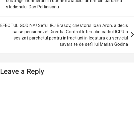
sustrage incarcerarii in dosarul atacului armat din parcarea
stadionului Dan Paltinisanu
EFECTUL GODINA! Seful IPJ Brasov, chestorul Ioan Aron, a decis
sa se pensioneze! Directia Control Intern din cadrul IGPR a
sesizat parchetul pentru infractiuni in legatura cu serviciul
savarsite de sefii lui Marian Godina
Leave a Reply