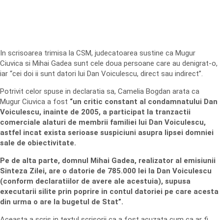
In scrisoarea trimisa la CSM, judecatoarea sustine ca Mugur
Ciuvica si Mihai Gadea sunt cele doua persoane care au denigrat-o,
iar “cei doi ii sunt datori lui Dan Voiculescu, direct sau indirect”.
Potrivit celor spuse in declaratia sa, Camelia Bogdan arata ca
Mugur Ciuvica a fost
“un critic constant al condamnatului Dan
Voiculescu, inainte de 2005, a participat la tranzactii
comerciale alaturi de membrii familiei lui Dan Voiculescu,
astfel incat exista serioase suspiciuni asupra lipsei domniei
sale de obiectivitate.
Pe de alta parte, domnul Mihai Gadea, realizator al emisiunii
Sinteza Zilei, are o datorie de 785.000 lei la Dan Voiculescu
(conform declaratiilor de avere ale acestuia), supusa
executarii silite prin poprire in contul datoriei pe care acesta
din urma o are la bugetul de Stat”.
Aceasta a scris in textul scrisorii ca a fost acuzata cum ca ar fi