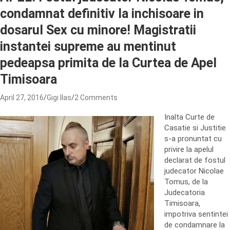
condamnat definitiv la inchisoare in
dosarul Sex cu minore! Magistratii
instantei supreme au mentinut
pedeapsa primita de la Curtea de Apel
Timisoara
April 27, 2016
Gigi Ilas
2 Comments
Inalta Curte de
Casatie si Justitie
s-a pronuntat cu
privire la apelul
declarat de fostul
judecator Nicolae
Tomus, de la
Judecatoria
Timisoara,
impotriva sentintei
de condamnare la