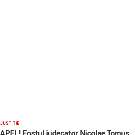
JUSTITIE
APEL! Fostul judecator Nicolae Tomus,