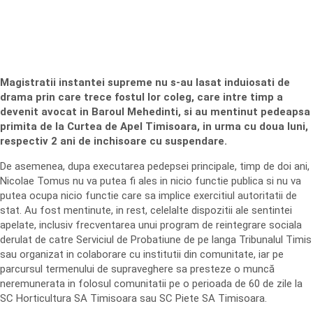
Magistratii instantei supreme nu s-au lasat induiosati de
drama prin care trece fostul lor coleg, care intre timp a
devenit avocat in Baroul Mehedinti, si au mentinut pedeapsa
primita de la Curtea de Apel Timisoara, in urma cu doua luni,
respectiv 2 ani de inchisoare cu suspendare.
De asemenea, dupa executarea pedepsei principale, timp de doi ani,
Nicolae Tomus nu va putea fi ales in nicio functie publica si nu va
putea ocupa nicio functie care sa implice exercitiul autoritatii de
stat. Au fost mentinute, in rest, celelalte dispozitii ale sentintei
apelate, inclusiv frecventarea unui program de reintegrare sociala
derulat de catre Serviciul de Probatiune de pe langa Tribunalul Timis
sau organizat in colaborare cu institutii din comunitate, iar pe
parcursul termenului de supraveghere sa presteze o muncă
neremunerata in folosul comunitatii pe o perioada de 60 de zile la
SC Horticultura SA Timisoara sau SC Piete SA Timisoara.