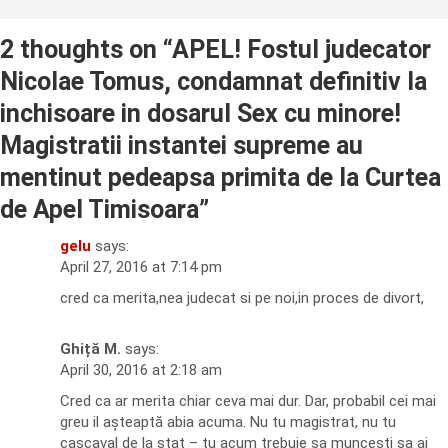
2 thoughts on “
APEL! Fostul judecator
Nicolae Tomus, condamnat definitiv la
inchisoare in dosarul Sex cu minore!
Magistratii instantei supreme au
mentinut pedeapsa primita de la Curtea
de Apel Timisoara
”
gelu
says:
April 27, 2016 at 7:14 pm
cred ca merita,nea judecat si pe noi,in proces de divort,
Ghiță M.
says:
April 30, 2016 at 2:18 am
Cred ca ar merita chiar ceva mai dur. Dar, probabil cei mai
greu il așteaptă abia acuma. Nu tu magistrat, nu tu
cașcaval de la stat – tu acum trebuie sa muncești sa ai