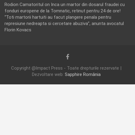
Rodion Camatoritul
on
Inca un martor din dosarul fraudei cu
fonduri europene de la Tomnatic, retinut pentru 24 de ore!
“Toti martorii hartuiti au facut plangere penala pentru
represiune nedreapta si cercetare abuziva”, anunta avocatul
Florin Kovacs
Copyright @Impact Press - Toate drepturile rezervate |
Dezvoltare web:
Sapphire România