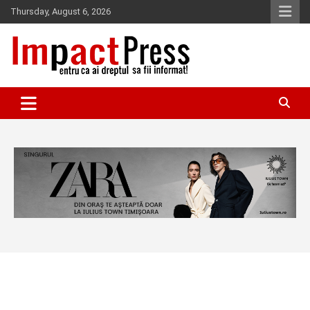
Skip
Thursday, August 6, 2026
to
content
Pentru ca ai dreptul sa fii informat!
IMPACTPRESS