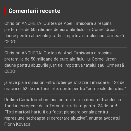
Comentarii recente
Chris
on
ANCHETA! Curtea de Apel Timisoara a respins
pretentiile de 50 milioane de euro ale fiului lui Cornel Urcan,
daune pentru abuzurile justitiei impotriva tatalui sau! Urmează
CEDO!
Chris
on
ANCHETA! Curtea de Apel Timisoara a respins
pretentiile de 50 milioane de euro ale fiului lui Cornel Urcan,
daune pentru abuzurile justitiei impotriva tatalui sau! Urmează
CEDO!
jalalive piala dunia
on
Filtru rutier pe strazile Timisoarei: 128 de
masini si 52 de motociclete, oprite pentru “controale de rutina”
Rodion Camatoritul
on
Inca un martor din dosarul fraudei cu
fonduri europene de la Tomnatic, retinut pentru 24 de ore!
“Toti martorii hartuiti au facut plangere penala pentru
represiune nedreapta si cercetare abuziva”, anunta avocatul
Florin Kovacs