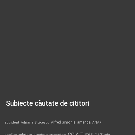
Subiecte căutate de cititori
Alfred Simonis
amenda
ANAF
accident
Adriana Stoicescu
CCIA Timis
analiza valutara
arestare preventiva
CJ Timis