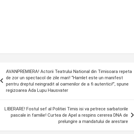
ost
AVANPREMIERA! Actorii Teatrului National din Timisoara repeta
avigation
de zor un spectacol de zile mari! “Hamlet este un manifest
pentru dreptul neingradit al oamenilor de a fi autentici!”, spune
regizoarea Ada Lupu Hausvater
LIBERARE! Fostul sef al Politiei Timis isi va petrece sarbatorile
pascale in familie! Curtea de Apel a respins cererea DNA de
prelungire a mandatului de arestare