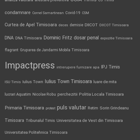
condamnare
Covid-19
Cornel Samartinean
CSM
Curtea de Apel Timisoara
DIICOT
demisie
deces
DIICOT Timisoara
Dominic Fritz
DNA
dosar penal
DNA Timisoara
expozitie Timisoara
flagrant
Gruparea de Jandarmi Mobila Timisoara
Impactpress
IPJ Timis
intrerupere furnizare apa
Iulius Town Timisoara
Iulius Town
luare de mita
ISU Timis
Politia Locala Timisoara
lucrari Aquatim
perchezitii
Nicolae Robu
puls valutar
Primaria Timisoara
Retim
Sorin Grindeanu
protest
Timisoara
Tribunalul Timis
Universitatea de Vest din Timisoara
Universitatea Politehnica Timisoara