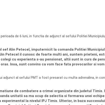
erioada de 6 luni, in functia de adjunct al sefului Politiei Municipi
 sef Alin Petecel, imputernicit la comanda Politiei Municipiu
Alin Petecel il cunosc de foarte multi ani, suntem prieteni, es
colegi cu experienta s-au pensionat, altii sunt in curs de pens
oras. Insa, sunt convins ca vom face fata provocarilor si vom a
ui adjunct al sefului PMT a fost presarat cu multa adrenalina, in con
matiune de combatere a crimei organizate din judetul Timis. In
nda unitatii sa ma ocup de selectia si formarea unei echipe d
a experimental la nivelul IPJ Timis. Ulterior, in baza succesul