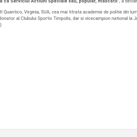
a ca Serviciul Actiuni Speciale sau, popular, mascatii”
, a decla
I Quantico, Virginia, SUA, cea mai titrata academie de politie din l
oordonator al Clubului Sportiv Timpolis, dar si vicecampion national la
)