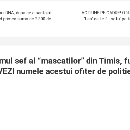
rii DNA, dupa ce a santajat
ACTIUNE PE CADRE! Ofiter
cand primea suma de 2.300 de
“Las’ ca te f… sefu’ pe 
l sef al “mascatilor” din Timis, f
 VEZI numele acestui ofiter de politi