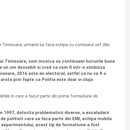
ului Timisoara, urmand sa faca echipa cu comisarul sef Alin
lui Timisoara, vom incerca sa continuam lucrurile bune
te un om deosebit si cred ca vom fi intr-o simbioza
ionare, 2016 este an electoral, astfel ca nu va fi o
rata prin fapte ca Politia este doar in sluja
ditiile in care a facut parte din prima formatiune de
 1997, datorita problematicii diverse, a escaladarii
e politisti care sa faca parte din EMI, echipa mobila
ui experimentului, acest tip de formatiune a fost