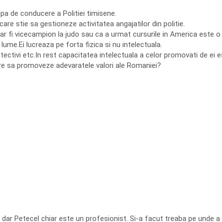
ipa de conducere a Politiei timisene.
are stie sa gestioneze activitatea angajatilor din politie.
 ar fi vicecampion la judo sau ca a urmat cursurile in America este 
lume.Ei lucreaza pe forta fizica si nu intelectuala.
etectivi etc.In rest capacitatea intelectuala a celor promovati de ei e
re sa promoveze adevaratele valori ale Romaniei?
 dar Petecel chiar este un profesionist. Si-a facut treaba pe unde a 