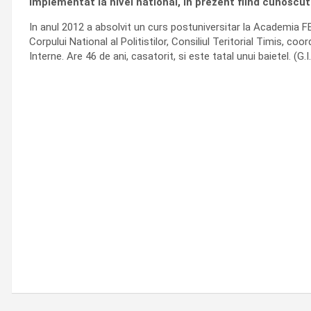
implementat la nivel national, in prezent fiind cunoscut
In anul 2012 a absolvit un curs postuniversitar la Academia FB
Corpului National al Politistilor, Consiliul Teritorial Timis, c
Interne. Are 46 de ani, casatorit, si este tatal unui baietel. (G.I.