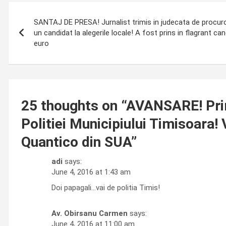
Post
SANTAJ DE PRESA! Jurnalist trimis in judecata de procuro
navigation
un candidat la alegerile locale! A fost prins in flagrant 
euro
25 thoughts on “
AVANSARE! Primu
Politiei Municipiului Timisoara!
Quantico din SUA
”
adi
says:
June 4, 2016 at 1:43 am
Doi papagali…vai de politia Timis!
Av. Obirsanu Carmen
says:
June 4, 2016 at 11:00 am