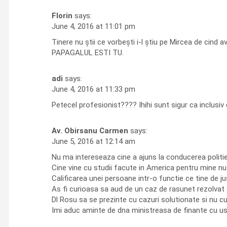
Florin
says:
June 4, 2016 at 11:01 pm
Tinere nu știi ce vorbești i-l știu pe Mircea de cind
PAPAGALUL ESTI TU.
adi
says:
June 4, 2016 at 11:33 pm
Petecel profesionist???? Ihihi sunt sigur ca inclusiv 
Av. Obirsanu Carmen
says:
June 5, 2016 at 12:14 am
Nu ma intereseaza cine a ajuns la conducerea politi
Cine vine cu studii facute in America pentru mine nu
Calificarea unei persoane intr-o functie ce tine de ju
As fi curioasa sa aud de un caz de rasunet rezolvat
Dl Rosu sa se prezinte cu cazuri solutionate si nu cu
Imi aduc aminte de dna ministreasa de finante cu ustu