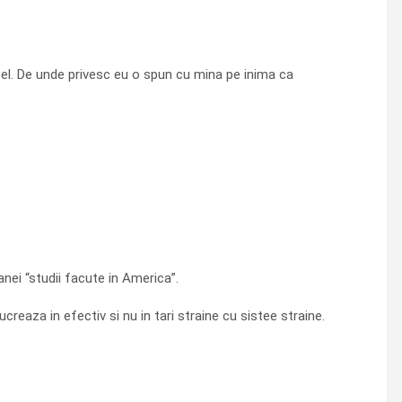
t el. De unde privesc eu o spun cu mina pe inima ca
ei “studii facute in America”.
creaza in efectiv si nu in tari straine cu sistee straine.