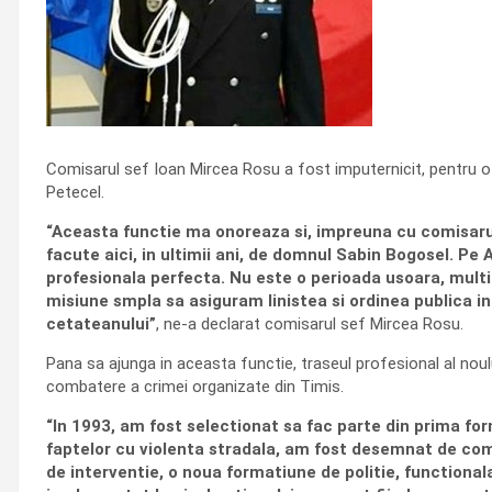
Comisarul sef Ioan Mircea Rosu a fost imputernicit, pentru o p
Petecel.
“Aceasta functie ma onoreaza si, impreuna cu comisarul
facute aici, in ultimii ani, de domnul Sabin Bogosel. Pe 
profesionala perfecta. Nu este o perioada usoara, multi 
misiune smpla sa asiguram linistea si ordinea publica in 
cetateanului”
, ne-a declarat comisarul sef Mircea Rosu.
Pana sa ajunga in aceasta functie, traseul profesional al noul
combatere a crimei organizate din Timis.
“In 1993, am fost selectionat sa fac parte din prima for
faptelor cu violenta stradala, am fost desemnat de coma
de interventie, o noua formatiune de politie, functional