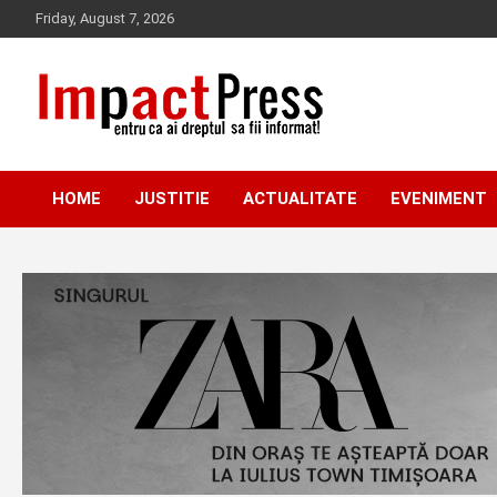
Skip
Friday, August 7, 2026
to
content
Pentru ca ai dreptul sa fii informat!
IMPACTPRESS
HOME
JUSTITIE
ACTUALITATE
EVENIMENT