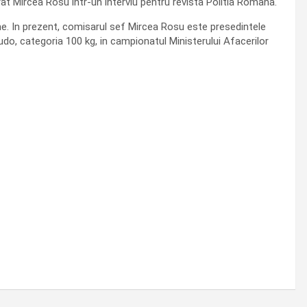
rat Mircea Rosu intr-un interviu pentru revista Politia Romana.
ume. In prezent, comisarul sef Mircea Rosu este presedintele
 Judo, categoria 100 kg, in campionatul Ministerului Afacerilor