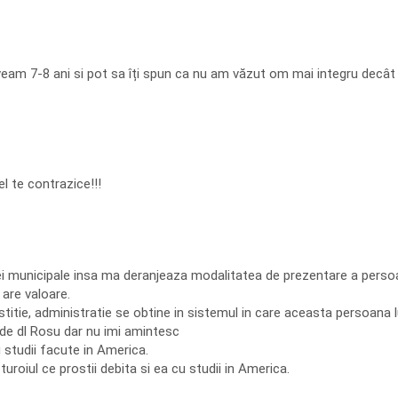
 aveam 7-8 ani si pot sa îți spun ca nu am văzut om mai integru decâ
el te contrazice!!!
ei municipale insa ma deranjeaza modalitatea de prezentare a persoan
 are valoare.
stitie, administratie se obtine in sistemul in care aceasta persoana lu
 de dl Rosu dar nu imi amintesc
 studii facute in America.
roiul ce prostii debita si ea cu studii in America.