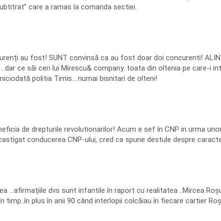
,subtitrat” care a ramas la comanda sectiei.
renți au fost! SUNT convinsă ca au fost doar doi concurenti! ALIN P
……dar ce săi ceri lui Mirescu& company. toata din oltenia pe care-i in
ciodată politia Timis….numai bisnitari de olteni!
eficia de drepturile revolutionarilor! Acum e sef în CNP in urma unor 
 a castigat conducerea CNP-ului, cred ca spune destule despre caracter
afirmațiile dvs sunt infantile în raport cu realitatea ..Mircea Roșu a
timp..în plus în anii 90 când interlopii colcăiau în fiecare cartier Roșu