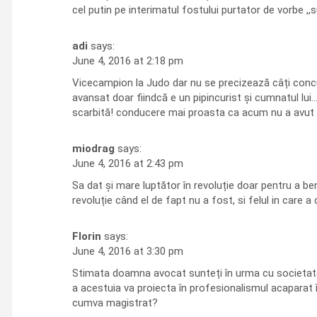
cel putin pe interimatul fostului purtator de vorbe ,
adi
says:
June 4, 2016 at 2:18 pm
Vicecampion la Judo dar nu se precizează câți concu
avansat doar fiindcă e un pipincurist și cumnatul lui
scarbită! conducere mai proasta ca acum nu a avut ni
miodrag
says:
June 4, 2016 at 2:43 pm
Sa dat și mare luptător în revoluție doar pentru a ben
revoluție când el de fapt nu a fost, si felul in care
Florin
says:
June 4, 2016 at 3:30 pm
Stimata doamna avocat sunteți în urma cu societatea …
a acestuia va proiecta în profesionalismul acaparat în 
cumva magistrat?