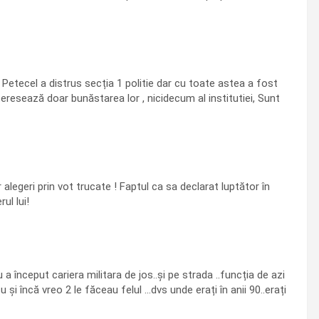
etecel a distrus secția 1 politie dar cu toate astea a fost
teresează doar bunăstarea lor , nicidecum al institutiei, Sunt
alegeri prin vot trucate ! Faptul ca sa declarat luptător în
ul lui!
 început cariera militara de jos..și pe strada ..funcția de azi
 și încă vreo 2 le făceau felul …dvs unde erați în anii 90..erați