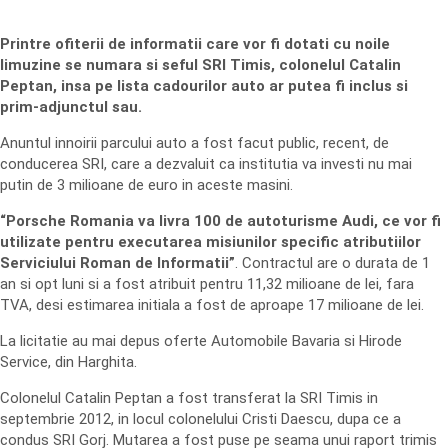
Printre ofiterii de informatii care vor fi dotati cu noile
limuzine se numara si seful SRI Timis, colonelul Catalin
Peptan, insa pe lista cadourilor auto ar putea fi inclus si
prim-adjunctul sau.
Anuntul innoirii parcului auto a fost facut public, recent, de
conducerea SRI, care a dezvaluit ca institutia va investi nu mai
putin de 3 milioane de euro in aceste masini.
“Porsche Romania va livra 100 de autoturisme Audi, ce vor fi
utilizate pentru executarea misiunilor specific atributiilor
Serviciului Roman de Informatii”
. Contractul are o durata de 1
an si opt luni si a fost atribuit pentru 11,32 milioane de lei, fara
TVA, desi estimarea initiala a fost de aproape 17 milioane de lei.
La licitatie au mai depus oferte Automobile Bavaria si Hirode
Service, din Harghita.
Colonelul Catalin Peptan a fost transferat la SRI Timis in
septembrie 2012, in locul colonelului Cristi Daescu, dupa ce a
condus SRI Gorj. Mutarea a fost puse pe seama unui raport trimis