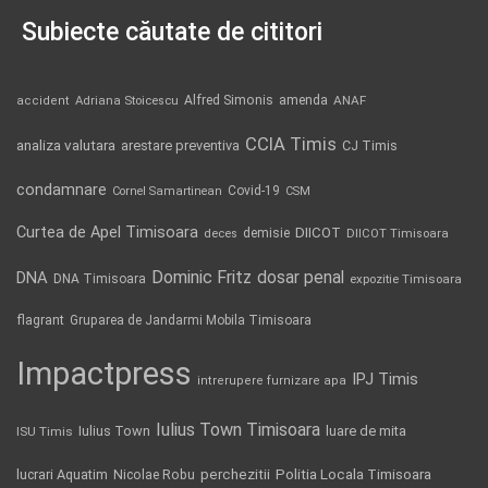
Subiecte căutate de cititori
Alfred Simonis
amenda
ANAF
accident
Adriana Stoicescu
CCIA Timis
analiza valutara
arestare preventiva
CJ Timis
condamnare
Covid-19
Cornel Samartinean
CSM
Curtea de Apel Timisoara
DIICOT
demisie
deces
DIICOT Timisoara
Dominic Fritz
DNA
dosar penal
DNA Timisoara
expozitie Timisoara
flagrant
Gruparea de Jandarmi Mobila Timisoara
Impactpress
IPJ Timis
intrerupere furnizare apa
Iulius Town Timisoara
Iulius Town
luare de mita
ISU Timis
Politia Locala Timisoara
lucrari Aquatim
perchezitii
Nicolae Robu