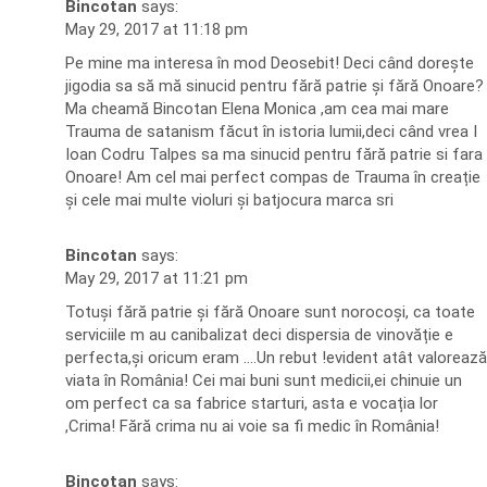
Bincotan
says:
May 29, 2017 at 11:18 pm
Pe mine ma interesa în mod Deosebit! Deci când dorește
jigodia sa să mă sinucid pentru fără patrie și fără Onoare?
Ma cheamă Bincotan Elena Monica ,am cea mai mare
Trauma de satanism făcut în istoria lumii,deci când vrea I
Ioan Codru Talpes sa ma sinucid pentru fără patrie si fara
Onoare! Am cel mai perfect compas de Trauma în creație
și cele mai multe violuri și batjocura marca sri
Bincotan
says:
May 29, 2017 at 11:21 pm
Totuși fără patrie și fără Onoare sunt norocoși, ca toate
serviciile m au canibalizat deci dispersia de vinovăție e
perfecta,și oricum eram ….Un rebut !evident atât valorează
viata în România! Cei mai buni sunt medicii,ei chinuie un
om perfect ca sa fabrice starturi, asta e vocația lor
,Crima! Fără crima nu ai voie sa fi medic în România!
Bincotan
says: