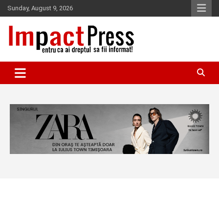
Skip
Sunday, August 9, 2026
to
content
Pentru ca ai dreptul sa fii informat!
IMPACTPRESS