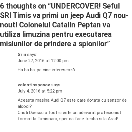
6 thoughts on “
UNDERCOVER! Seful
SRI Timis va primi un jeep Audi Q7 nou-
nout! Colonelul Catalin Peptan va
utiliza limuzina pentru executarea
misiunilor de prindere a spionilor
”
Sriii
says:
June 27, 2016 at 12:00 pm
Ha ha ha, pe cine interesează
valentinspasov
says:
July 4, 2016 at 5:22 pm
Aceasta masina Audi Q7 este oare dotata cu senzor de
alcool?
Cristi Daescu a fost si este un adevarat profesionist
format la Timisoara, sper ca face treaba si la Arad!