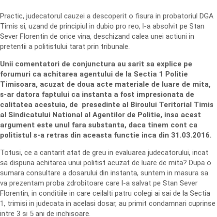
Practic, judecatorul cauzei a descoperit o fisura in probatoriul DGA
Timis si, uzand de principiul in dubio pro reo, l-a absolvit pe Stan
Sever Florentin de orice vina, deschizand calea unei actiuni in
pretentii a politistului tarat prin tribunale.
Unii comentatori de conjunctura au sarit sa explice pe
forumuri ca achitarea agentului de la Sectia 1 Politie
Timisoara, acuzat de doua acte materiale de luare de mita,
s-ar datora faptului ca instanta a fost impresionata de
calitatea acestuia, de presedinte al Biroului Teritorial Timis
al Sindicatului National al Agentilor de Politie, insa acest
argument este unul fara substanta, daca tinem cont ca
politistul s-a retras din aceasta functie inca din 31.03.2016.
Totusi, ce a cantarit atat de greu in evaluarea judecatorului, incat
sa dispuna achitarea unui politist acuzat de luare de mita? Dupa o
sumara consultare a dosarului din instanta, suntem in masura sa
va prezentam proba zdrobitoare care l-a salvat pe Stan Sever
Florentin, in conditiile in care ceilalti patru colegi ai sai de la Sectia
1, trimisi in judecata in acelasi dosar, au primit condamnari cuprinse
intre 3 si 5 ani de inchisoare.