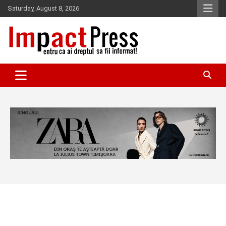
Skip
Saturday, August 8, 2026
to
content
Pentru ca ai dreptul sa fii informat!
IMPACTPRESS