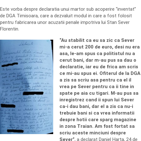
Este vorba despre declaratia unui martor sub acoperire “inventat”
de DGA Timisoara, care a dezvaluit modul in care a fost folosit
pentru fabricarea unor acuzatii penale impotriva lui Stan Sever
Florentin.
“Au stabilit ca eu sa zic ca Sever
mi-a cerut 200 de euro, desi nu era
asa, le-am spus ca politistul nu a
cerut bani, dar m-au pus sa dau o
declaratie, iar eu de frica am scris
ce mi-au spus ei. Ofiterul de la DGA
a zis sa scriu asa pentru ca el il
vrea pe Sever pentru ca ii tine in
spate pe aia cu tigari. M-au pus sa
inregistrez cand ii spun lui Sever
ca-i dau bani, dar el a zis ca nu-i
trebuie bani si ca vrea informatii
despre hotii care sparg magazine
in zona Traian. Am fost fortat sa
scriu aceste minciuni despre
Sever”
, a declarat Daniel Harta, 24 de