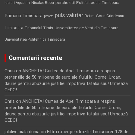
Politia Locala Timisoara
lucrari Aquatim
perchezitii
Nicolae Robu
puls valutar
Primaria Timisoara
Retim
Sorin Grindeanu
protest
Timisoara
Tribunalul Timis
Universitatea de Vest din Timisoara
Universitatea Politehnica Timisoara
Comentarii recente
Chris
on
ANCHETA! Curtea de Apel Timisoara a respins
pretentiile de 50 milioane de euro ale fiului lui Cornel Urcan,
daune pentru abuzurile justitiei impotriva tatalui sau! Urmează
CEDO!
Chris
on
ANCHETA! Curtea de Apel Timisoara a respins
pretentiile de 50 milioane de euro ale fiului lui Cornel Urcan,
daune pentru abuzurile justitiei impotriva tatalui sau! Urmează
CEDO!
jalalive piala dunia
on
Filtru rutier pe strazile Timisoarei: 128 de