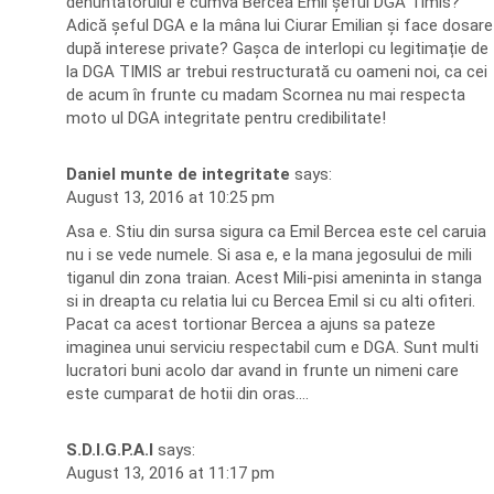
denuntatorului e cumva Bercea Emil șeful DGA Timis?
Adică șeful DGA e la mâna lui Ciurar Emilian și face dosare
după interese private? Gașca de interlopi cu legitimație de
la DGA TIMIS ar trebui restructurată cu oameni noi, ca cei
de acum în frunte cu madam Scornea nu mai respecta
moto ul DGA integritate pentru credibilitate!
Daniel munte de integritate
says:
August 13, 2016 at 10:25 pm
Asa e. Stiu din sursa sigura ca Emil Bercea este cel caruia
nu i se vede numele. Si asa e, e la mana jegosului de mili
tiganul din zona traian. Acest Mili-pisi ameninta in stanga
si in dreapta cu relatia lui cu Bercea Emil si cu alti ofiteri.
Pacat ca acest tortionar Bercea a ajuns sa pateze
imaginea unui serviciu respectabil cum e DGA. Sunt multi
lucratori buni acolo dar avand in frunte un nimeni care
este cumparat de hotii din oras….
S.D.I.G.P.A.I
says:
August 13, 2016 at 11:17 pm