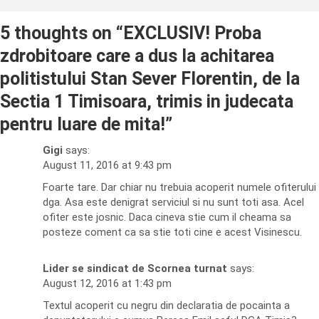
5 thoughts on “
EXCLUSIV! Proba
zdrobitoare care a dus la achitarea
politistului Stan Sever Florentin, de la
Sectia 1 Timisoara, trimis in judecata
pentru luare de mita!
”
Gigi
says:
August 11, 2016 at 9:43 pm
Foarte tare. Dar chiar nu trebuia acoperit numele ofiterului
dga. Asa este denigrat serviciul si nu sunt toti asa. Acel
ofiter este josnic. Daca cineva stie cum il cheama sa
posteze coment ca sa stie toti cine e acest Visinescu.
Lider se sindicat de Scornea turnat
says:
August 12, 2016 at 1:43 pm
Textul acoperit cu negru din declaratia de pocainta a