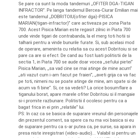
Se pare ca sunt la moda tandemuri ,,OFITER DGA-TIGAN
INFRACTOR”. Pe langa tandemul Bercea-Ciurar Emilian mai
este tandemul ,,DOBRITOIU(ofiter dga)-PISICA
MARIAN(tigan-infractor)” care activeaza pe zona Piata
700. Acest Pisica Marian este regasit zilnic in Piata 700
unde vinde tigari de contrabanda, la el merg toti hotii si
talharii pentru a vinde bunurile furate. Si, sub acelasi mod
de operare, ameninta cu relatia sa cu acest Dobritoiu si se
pare ca are si efect. De cand au fost luati politistii de la
sectia 1, in Piata 700 se aude doar vocea ,,sefului pietei”
Pisica Marian, ,,sa vad cine se mai atinge de mine acum”
,,ati vazut cum i-am facut pe fraieri”, ,,aveti grija ca va fac
pe toti, nimeni nu se poate atinge de mine, am spate si de
acum va fi bine”. Si, ce sa vedeti? La orice bosumflare a
tiganului borat, apare marele ofiter Dobritoiu si il mangaie
si-i promite razbunare. Politistii il ocolesc pentru ca a
bagat frica in ei prin ,,relatiile” lui.
PS: In caz ca se basica de suparare vreunul din personajele
din prezentul coment, sa spere ca nu ma voi basica si eu
de suparare pentru ca s-ar putea ca, pe surse, sa apara in
presa niste inregistrari (video-audio)…. Valabil si pentru un