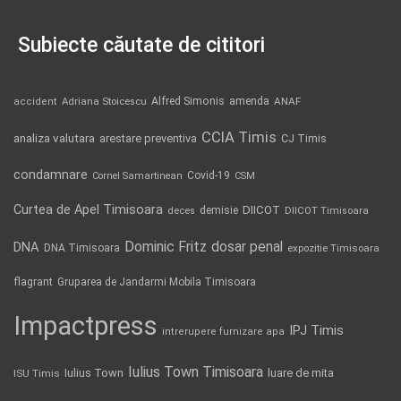
Subiecte căutate de cititori
Alfred Simonis
amenda
ANAF
accident
Adriana Stoicescu
CCIA Timis
analiza valutara
arestare preventiva
CJ Timis
condamnare
Covid-19
Cornel Samartinean
CSM
Curtea de Apel Timisoara
DIICOT
demisie
deces
DIICOT Timisoara
Dominic Fritz
DNA
dosar penal
DNA Timisoara
expozitie Timisoara
flagrant
Gruparea de Jandarmi Mobila Timisoara
Impactpress
IPJ Timis
intrerupere furnizare apa
Iulius Town Timisoara
Iulius Town
luare de mita
ISU Timis