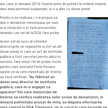
ani, care, in ianuarie 2014, fusese prins de politist la volanul masinii,
desi avea permisul suspendat, si s-a ales cu dosar penal.
Pentru a se razbuna, i s-a propus sa
dea o declaratie mincinoasa, pe care
si-a retractat-o in fata procurorilor,
lasandu-i pe cei de la DGA fara probe.
Acest stil de lucru al ofiterilor
anticoruptie se regaseste si intr-un alt
dosar penal, in care un sef de institutie
publica a fost cercetat pentru abuz in
serviciu, fara vreun fel de probe, motiv
pentru care avocatul Florin Kovacs
spune ca va cere ministrului de Interne
sa faca verificari.
“Au fabricat un
dosar unui director de institutie
publica, care m-a angajat ca
aparator! Voi cere ministrului de
Interne sa verifice realitatea celor scrise de denuntator, in
dosarul politistului acuzat de mita, sa dispuna efectuarea
unui control la DGA Timisoara, iar in cazul in care lucrurile se