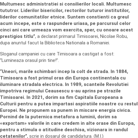
Multumesc administratiei si consilierilor locali. Multumesc
tututror. Liderilor bisericilor, rectorilor tuturor institutilor,
liderilor comunitatilor etnice. Suntem constienti ca greul
acum incepe, este o raspundere uriasa, pe parcursul celor
cinci ani care urmeaza vom exercita, sper, cu onoare acest
prestigios titlu”
, a declarat primarul Timisoarei, Nicolae Robu,
dupa anuntul facut la Biblioteca Nationala a Romaniei.
Sloganul campaniei cu care Timisoara a castigat a fost:
“Lumineaza orasul prin tine!”.
“Uneori, marile schimbari incep la colt de strada. In 1884,
Timisoara a fost primul oras din Europa continentala cu
iluminare stradala electrica. In 1989, scanteile Revolutiei
impotriva regimului Ceausescu s-au aprins pe strazile
Timisoarei. In 2021, dorim sa fim Capitala Europeana a
Culturii pentru a putea impartasi aspiratiile noastre cu restul
Europei. Ne propunem sa punem in miscare energia civica.
Pornind de la puternica metafora a luminii, dorim sa
«exportam» valorile in care credem in alte orase din Europa,
pentru a stimula o atitudine deschisa, vizionara in randul
cetatenilor”
, scrie in dosarul de candidatura. (M.I.)