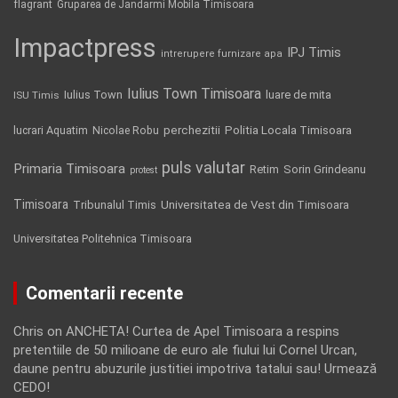
flagrant
Gruparea de Jandarmi Mobila Timisoara
Impactpress
IPJ Timis
intrerupere furnizare apa
Iulius Town Timisoara
Iulius Town
luare de mita
ISU Timis
Politia Locala Timisoara
lucrari Aquatim
perchezitii
Nicolae Robu
puls valutar
Primaria Timisoara
Retim
Sorin Grindeanu
protest
Timisoara
Tribunalul Timis
Universitatea de Vest din Timisoara
Universitatea Politehnica Timisoara
Comentarii recente
Chris
on
ANCHETA! Curtea de Apel Timisoara a respins
pretentiile de 50 milioane de euro ale fiului lui Cornel Urcan,
daune pentru abuzurile justitiei impotriva tatalui sau! Urmează
CEDO!