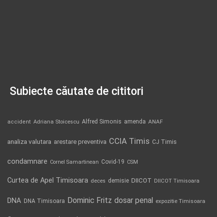
Subiecte căutate de cititori
Alfred Simonis
amenda
ANAF
accident
Adriana Stoicescu
CCIA Timis
analiza valutara
arestare preventiva
CJ Timis
condamnare
Covid-19
Cornel Samartinean
CSM
Curtea de Apel Timisoara
DIICOT
demisie
deces
DIICOT Timisoara
Dominic Fritz
DNA
dosar penal
DNA Timisoara
expozitie Timisoara