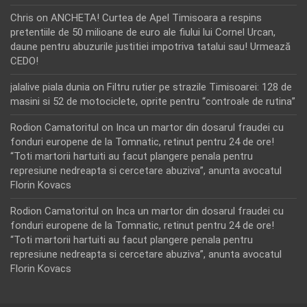
Chris
on
ANCHETA! Curtea de Apel Timisoara a respins
pretentiile de 50 milioane de euro ale fiului lui Cornel Urcan,
daune pentru abuzurile justitiei impotriva tatalui sau! Urmează
CEDO!
jalalive piala dunia
on
Filtru rutier pe strazile Timisoarei: 128 de
masini si 52 de motociclete, oprite pentru “controale de rutina”
Rodion Camatoritul
on
Inca un martor din dosarul fraudei cu
fonduri europene de la Tomnatic, retinut pentru 24 de ore!
“Toti martorii hartuiti au facut plangere penala pentru
represiune nedreapta si cercetare abuziva”, anunta avocatul
Florin Kovacs
Rodion Camatoritul
on
Inca un martor din dosarul fraudei cu
fonduri europene de la Tomnatic, retinut pentru 24 de ore!
“Toti martorii hartuiti au facut plangere penala pentru
represiune nedreapta si cercetare abuziva”, anunta avocatul
Florin Kovacs