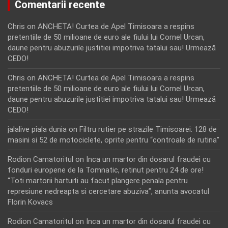
Comentarii recente
Chris
on
ANCHETA! Curtea de Apel Timisoara a respins
pretentiile de 50 milioane de euro ale fiului lui Cornel Urcan,
daune pentru abuzurile justitiei impotriva tatalui sau! Urmează
CEDO!
Chris
on
ANCHETA! Curtea de Apel Timisoara a respins
pretentiile de 50 milioane de euro ale fiului lui Cornel Urcan,
daune pentru abuzurile justitiei impotriva tatalui sau! Urmează
CEDO!
jalalive piala dunia
on
Filtru rutier pe strazile Timisoarei: 128 de
masini si 52 de motociclete, oprite pentru “controale de rutina”
Rodion Camatoritul
on
Inca un martor din dosarul fraudei cu
fonduri europene de la Tomnatic, retinut pentru 24 de ore!
“Toti martorii hartuiti au facut plangere penala pentru
represiune nedreapta si cercetare abuziva”, anunta avocatul
Florin Kovacs
Rodion Camatoritul
on
Inca un martor din dosarul fraudei cu