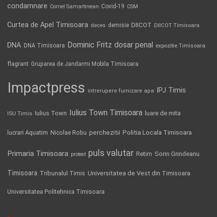
condamnare
Covid-19
Cornel Samartinean
CSM
Curtea de Apel Timisoara
DIICOT
demisie
deces
DIICOT Timisoara
Dominic Fritz
DNA
dosar penal
DNA Timisoara
expozitie Timisoara
flagrant
Gruparea de Jandarmi Mobila Timisoara
Impactpress
IPJ Timis
intrerupere furnizare apa
Iulius Town Timisoara
Iulius Town
luare de mita
ISU Timis
Politia Locala Timisoara
lucrari Aquatim
perchezitii
Nicolae Robu
puls valutar
Primaria Timisoara
Retim
Sorin Grindeanu
protest
Timisoara
Tribunalul Timis
Universitatea de Vest din Timisoara
Universitatea Politehnica Timisoara