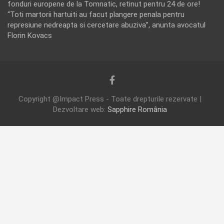
fonduri europene de la Tomnatic, retinut pentru 24 de ore!
“Toti martorii hartuiti au facut plangere penala pentru
represiune nedreapta si cercetare abuziva”, anunta avocatul
Florin Kovacs
Copyright @Impact Press - Toate drepturile rezervate |
Dezvoltare web:
Sapphire România