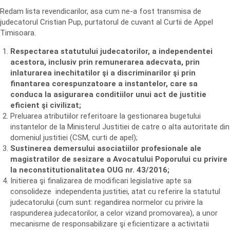
Redam lista revendicarilor, asa cum ne-a fost transmisa de
judecatorul Cristian Pup, purtatorul de cuvant al Curtii de Appel
Timisoara.
Respectarea statutului judecatorilor, a independentei
acestora, inclusiv prin remunerarea adecvata, prin
inlaturarea inechitatilor şi a discriminarilor şi prin
finantarea corespunzatoare a instantelor, care sa
conduca la asigurarea conditiilor unui act de justitie
eficient şi civilizat;
Preluarea atributiilor referitoare la gestionarea bugetului
instantelor de la Ministerul Justitiei de catre o alta autoritate din
domeniul justitiei (CSM, curti de apel);
Sustinerea demersului asociatiilor profesionale ale
magistratilor de sesizare a Avocatului Poporului cu privire
la neconstitutionalitatea OUG nr. 43/2016;
Initierea şi finalizarea de modificari legislative apte sa
consolideze independenta justitiei, atat cu referire la statutul
judecatorului (cum sunt: regandirea normelor cu privire la
raspunderea judecatorilor, a celor vizand promovarea), a unor
mecanisme de responsabilizare şi eficientizare a activitatii