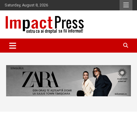
Skip
Saturday, August 8, 2026
to
content
Pentru ca ai dreptul sa fii informat!
IMPACTPRESS