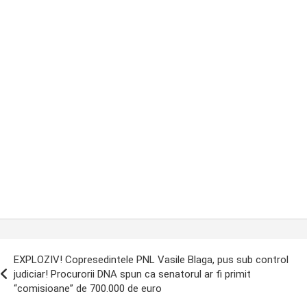
ost
EXPLOZIV! Copresedintele PNL Vasile Blaga, pus sub control
avigation
judiciar! Procurorii DNA spun ca senatorul ar fi primit
“comisioane” de 700.000 de euro