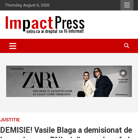
Skip
Thursday, August 6, 2026
to
content
Pentru ca ai dreptul sa fii informat!
IMPACTPRESS
JUSTITIE
DEMISIE! Vasile Blaga a demisionat de