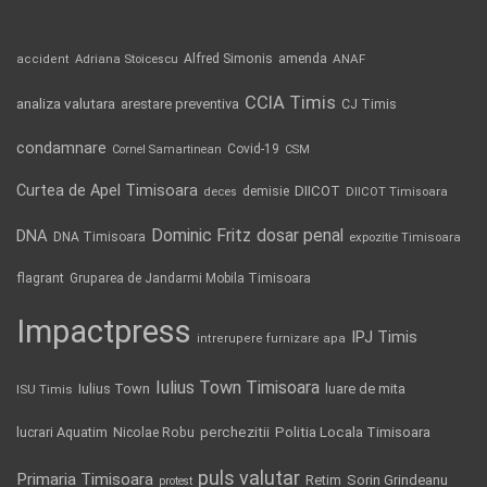
Alfred Simonis
amenda
ANAF
accident
Adriana Stoicescu
CCIA Timis
analiza valutara
arestare preventiva
CJ Timis
condamnare
Covid-19
Cornel Samartinean
CSM
Curtea de Apel Timisoara
DIICOT
demisie
deces
DIICOT Timisoara
Dominic Fritz
DNA
dosar penal
DNA Timisoara
expozitie Timisoara
flagrant
Gruparea de Jandarmi Mobila Timisoara
Impactpress
IPJ Timis
intrerupere furnizare apa
Iulius Town Timisoara
Iulius Town
luare de mita
ISU Timis
Politia Locala Timisoara
lucrari Aquatim
perchezitii
Nicolae Robu
puls valutar
Primaria Timisoara
Retim
Sorin Grindeanu
protest