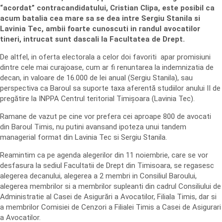
“acordat” contracandidatului, Cristian Clipa, este posibil ca
acum batalia cea mare sa se dea intre Sergiu Stanila si
Lavinia Tec, ambii foarte cunoscuti in randul avocatilor
tineri, intrucat sunt dascali la Facultatea de Drept.
De altfel, in oferta electorala a celor doi favoriti apar promisiuni
dintre cele mai curajoase, cum ar fi renuntarea la indemnizatia de
decan, in valoare de 16.000 de lei anual (Sergiu Stanila), sau
perspectiva ca Baroul sa suporte taxa aferentă studiilor anului II de
pregătire la INPPA Centrul teritorial Timișoara (Lavinia Tec).
Ramane de vazut pe cine vor prefera cei aproape 800 de avocati
din Baroul Timis, nu putini avansand ipoteza unui tandem
managerial format din Lavinia Tec si Sergiu Stanila.
Reamintim ca pe agenda alegerilor din 11 noiembrie, care se vor
desfasura la sediul Facultatii de Drept din Timisoara, se regasesc
alegerea decanului, alegerea a 2 membri in Consiliul Baroului,
alegerea membrilor si a membrilor supleanti din cadrul Consiliului de
Administratie al Casei de Asigurări a Avocatilor, Filiala Timis, dar si
a membrilor Comisiei de Cenzori a Filialei Timis a Casei de Asigurari
a Avocatilor.