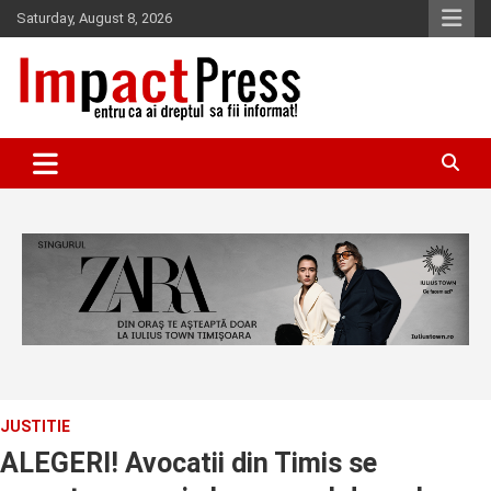
Skip
Saturday, August 8, 2026
to
content
Pentru ca ai dreptul sa fii informat!
IMPACTPRESS
JUSTITIE
ALEGERI! Avocatii din Timis se