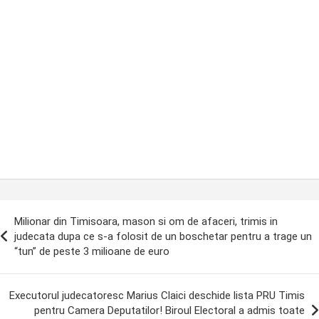
ost
Milionar din Timisoara, mason si om de afaceri, trimis in
avigation
judecata dupa ce s-a folosit de un boschetar pentru a trage un
“tun” de peste 3 milioane de euro
Executorul judecatoresc Marius Claici deschide lista PRU Timis
pentru Camera Deputatilor! Biroul Electoral a admis toate