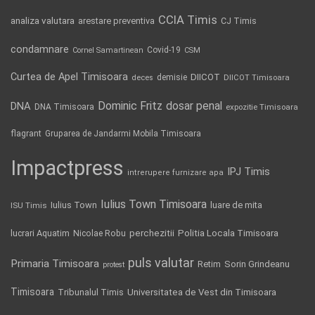
CCIA Timis
analiza valutara
arestare preventiva
CJ Timis
condamnare
Covid-19
Cornel Samartinean
CSM
Curtea de Apel Timisoara
DIICOT
demisie
deces
DIICOT Timisoara
Dominic Fritz
DNA
dosar penal
DNA Timisoara
expozitie Timisoara
flagrant
Gruparea de Jandarmi Mobila Timisoara
Impactpress
IPJ Timis
intrerupere furnizare apa
Iulius Town Timisoara
Iulius Town
luare de mita
ISU Timis
Politia Locala Timisoara
lucrari Aquatim
perchezitii
Nicolae Robu
puls valutar
Primaria Timisoara
Retim
Sorin Grindeanu
protest
Timisoara
Tribunalul Timis
Universitatea de Vest din Timisoara