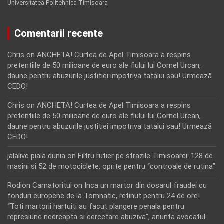
Universitatea Politehnica Timisoara
Comentarii recente
Chris
on
ANCHETA! Curtea de Apel Timisoara a respins
pretentiile de 50 milioane de euro ale fiului lui Cornel Urcan,
daune pentru abuzurile justitiei impotriva tatalui sau! Urmează
CEDO!
Chris
on
ANCHETA! Curtea de Apel Timisoara a respins
pretentiile de 50 milioane de euro ale fiului lui Cornel Urcan,
daune pentru abuzurile justitiei impotriva tatalui sau! Urmează
CEDO!
jalalive piala dunia
on
Filtru rutier pe strazile Timisoarei: 128 de
masini si 52 de motociclete, oprite pentru “controale de rutina”
Rodion Camatoritul
on
Inca un martor din dosarul fraudei cu
fonduri europene de la Tomnatic, retinut pentru 24 de ore!
“Toti martorii hartuiti au facut plangere penala pentru
represiune nedreapta si cercetare abuziva”, anunta avocatul