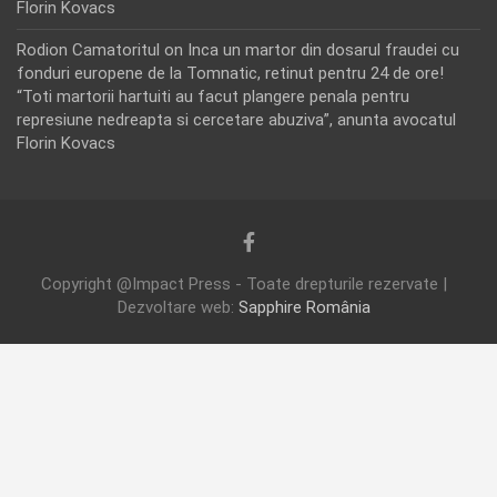
Florin Kovacs
Rodion Camatoritul
on
Inca un martor din dosarul fraudei cu
fonduri europene de la Tomnatic, retinut pentru 24 de ore!
“Toti martorii hartuiti au facut plangere penala pentru
represiune nedreapta si cercetare abuziva”, anunta avocatul
Florin Kovacs
Copyright @Impact Press - Toate drepturile rezervate |
Dezvoltare web:
Sapphire România