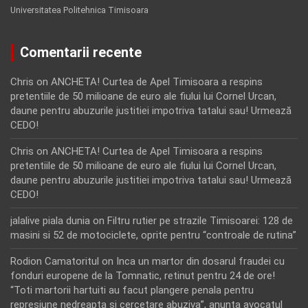
Universitatea Politehnica Timisoara
Comentarii recente
Chris
on
ANCHETA! Curtea de Apel Timisoara a respins
pretentiile de 50 milioane de euro ale fiului lui Cornel Urcan,
daune pentru abuzurile justitiei impotriva tatalui sau! Urmează
CEDO!
Chris
on
ANCHETA! Curtea de Apel Timisoara a respins
pretentiile de 50 milioane de euro ale fiului lui Cornel Urcan,
daune pentru abuzurile justitiei impotriva tatalui sau! Urmează
CEDO!
jalalive piala dunia
on
Filtru rutier pe strazile Timisoarei: 128 de
masini si 52 de motociclete, oprite pentru “controale de rutina”
Rodion Camatoritul
on
Inca un martor din dosarul fraudei cu
fonduri europene de la Tomnatic, retinut pentru 24 de ore!
“Toti martorii hartuiti au facut plangere penala pentru
represiune nedreapta si cercetare abuziva”, anunta avocatul