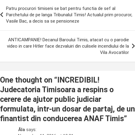
ost
Patru procurori timiseni se bat pentru functia de sef al
avigation
Parchetului de pe langa Tribunalul Timis! Actualul prim procuror,
Vasile Bac, a decis sa se pensioneze
ANTICAMPANIE! Decanul Baroului Timis, atacat cu o parodie
video in care Hitler face dezvaluiri din culisele incendiului de la
Vila Avocatilor
One thought on “
INCREDIBIL!
Judecatoria Timisoara a respins o
cerere de ajutor public judiciar
formulata, intr-un dosar de partaj, de un
finantist din conducerea ANAF Timis
”
Ăla
says: