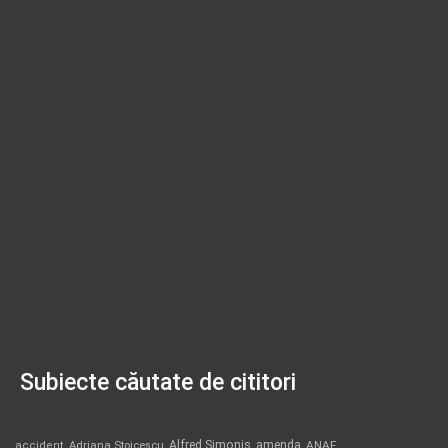
Subiecte căutate de cititori
Alfred Simonis
amenda
ANAF
accident
Adriana Stoicescu