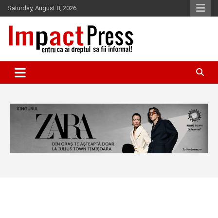
Skip
Saturday, August 8, 2026
to
content
Pentru ca ai dreptul sa fii informat!
IMPACTPRESS