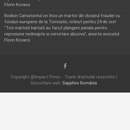
Florin Kovacs
Rodion Camatoritul
on
Inca un martor din dosarul fraudei cu
fonduri europene de la Tomnatic, retinut pentru 24 de ore!
“Toti martorii hartuiti au facut plangere penala pentru
represiune nedreapta si cercetare abuziva”, anunta avocatul
Florin Kovacs
Copyright @Impact Press - Toate drepturile rezervate |
Dezvoltare web:
Sapphire România