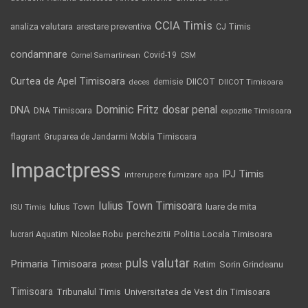
CCIA Timis
analiza valutara
arestare preventiva
CJ Timis
condamnare
Covid-19
Cornel Samartinean
CSM
Curtea de Apel Timisoara
DIICOT
demisie
deces
DIICOT Timisoara
Dominic Fritz
DNA
dosar penal
DNA Timisoara
expozitie Timisoara
flagrant
Gruparea de Jandarmi Mobila Timisoara
Impactpress
IPJ Timis
intrerupere furnizare apa
Iulius Town Timisoara
Iulius Town
luare de mita
ISU Timis
Politia Locala Timisoara
lucrari Aquatim
perchezitii
Nicolae Robu
puls valutar
Primaria Timisoara
Retim
Sorin Grindeanu
protest
Timisoara
Tribunalul Timis
Universitatea de Vest din Timisoara