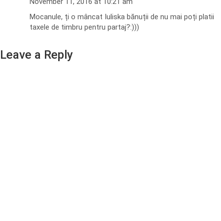
November 11, 2016 at 10:21 am
Mocanule, ți o mâncat Iuliska bănuții de nu mai poți platii
taxele de timbru pentru partaj?:)))
Leave a Reply