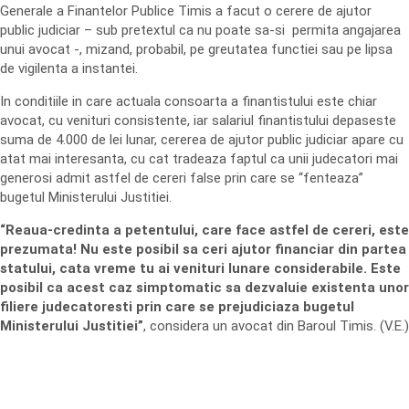
Generale a Finantelor Publice Timis a facut o cerere de ajutor
public judiciar – sub pretextul ca nu poate sa-si permita angajarea
unui avocat -, mizand, probabil, pe greutatea functiei sau pe lipsa
de vigilenta a instantei.
In conditiile in care actuala consoarta a finantistului este chiar
avocat, cu venituri consistente, iar salariul finantistului depaseste
suma de 4.000 de lei lunar, cererea de ajutor public judiciar apare cu
atat mai interesanta, cu cat tradeaza faptul ca unii judecatori mai
generosi admit astfel de cereri false prin care se “fenteaza”
bugetul Ministerului Justitiei.
“Reaua-credinta a petentului, care face astfel de cereri, este
prezumata! Nu este posibil sa ceri ajutor financiar din partea
statului, cata vreme tu ai venituri lunare considerabile. Este
posibil ca acest caz simptomatic sa dezvaluie existenta unor
filiere judecatoresti prin care se prejudiciaza bugetul
Ministerului Justitiei”
, considera un avocat din Baroul Timis. (V.E.)