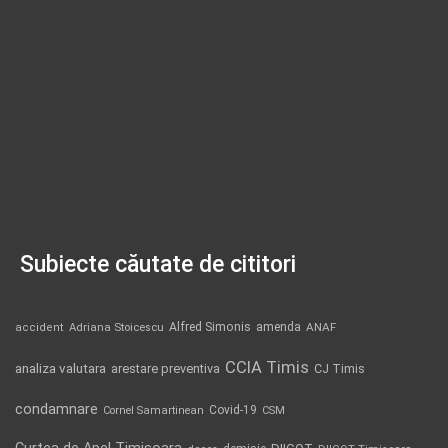
Subiecte căutate de cititori
Alfred Simonis
amenda
ANAF
accident
Adriana Stoicescu
CCIA Timis
analiza valutara
arestare preventiva
CJ Timis
condamnare
Covid-19
Cornel Samartinean
CSM