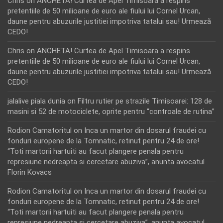
Chris
on
ANCHETA! Curtea de Apel Timisoara a respins
pretentiile de 50 milioane de euro ale fiului lui Cornel Urcan,
daune pentru abuzurile justitiei impotriva tatalui sau! Urmează
CEDO!
Chris
on
ANCHETA! Curtea de Apel Timisoara a respins
pretentiile de 50 milioane de euro ale fiului lui Cornel Urcan,
daune pentru abuzurile justitiei impotriva tatalui sau! Urmează
CEDO!
jalalive piala dunia
on
Filtru rutier pe strazile Timisoarei: 128 de
masini si 52 de motociclete, oprite pentru “controale de rutina”
Rodion Camatoritul
on
Inca un martor din dosarul fraudei cu
fonduri europene de la Tomnatic, retinut pentru 24 de ore!
“Toti martorii hartuiti au facut plangere penala pentru
represiune nedreapta si cercetare abuziva”, anunta avocatul
Florin Kovacs
Rodion Camatoritul
on
Inca un martor din dosarul fraudei cu
fonduri europene de la Tomnatic, retinut pentru 24 de ore!
“Toti martorii hartuiti au facut plangere penala pentru
represiune nedreapta si cercetare abuziva”, anunta avocatul