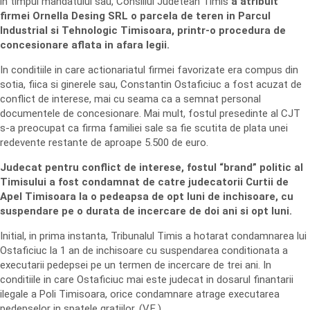
in timpul mandatului sau, Consiliul Judetean Timis
a atribuit
firmei Ornella Desing SRL o parcela de teren in Parcul
Industrial si Tehnologic Timisoara, printr-o procedura de
concesionare aflata in afara legii.
In conditiile in care actionariatul firmei favorizate era compus din
sotia, fiica si ginerele sau, Constantin Ostaficiuc a fost acuzat de
conflict de interese, mai cu seama ca a semnat personal
documentele de concesionare. Mai mult, fostul presedinte al CJT
s-a preocupat ca firma familiei sale sa fie scutita de plata unei
redevente restante de aproape 5.500 de euro.
Judecat pentru conflict de interese, fostul “brand” politic al
Timisului a fost condamnat de catre judecatorii Curtii de
Apel Timisoara la o pedeapsa de opt luni de inchisoare, cu
suspendare pe o durata de incercare de doi ani si opt luni.
Initial, in prima instanta, Tribunalul Timis a hotarat condamnarea lui
Ostaficiuc la 1 an de inchisoare cu suspendarea conditionata a
executarii pedepsei pe un termen de incercare de trei ani. In
conditiile in care Ostaficiuc mai este judecat in dosarul finantarii
ilegale a Poli Timisoara, orice condamnare atrage executarea
pedepselor in spatele gratiilor. (V.E.)