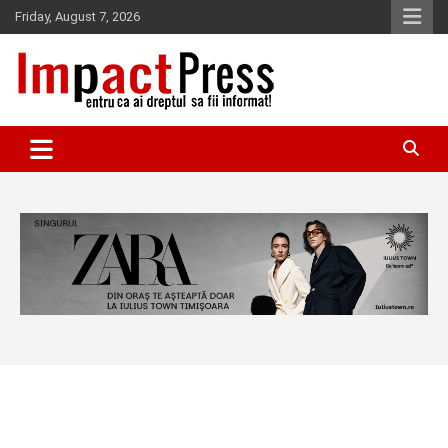
Skip
Friday, August 7, 2026
to
content
Pentru ca ai dreptul sa fii informat!
IMPACTPRESS