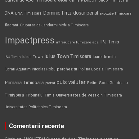
Curtea de Apel Timisoara
DIICOT
demisie
deces
DIICOT Timisoara
Dominic Fritz
DNA
dosar penal
DNA Timisoara
expozitie Timisoara
flagrant
Gruparea de Jandarmi Mobila Timisoara
Impactpress
IPJ Timis
intrerupere furnizare apa
Iulius Town Timisoara
Iulius Town
luare de mita
ISU Timis
Politia Locala Timisoara
lucrari Aquatim
perchezitii
Nicolae Robu
puls valutar
Primaria Timisoara
Retim
Sorin Grindeanu
protest
Timisoara
Tribunalul Timis
Universitatea de Vest din Timisoara
Universitatea Politehnica Timisoara
Comentarii recente