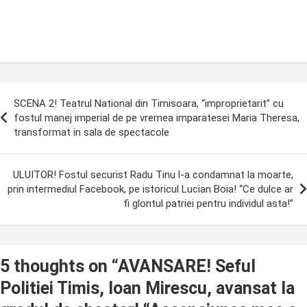
ost
SCENA 2! Teatrul National din Timisoara, “improprietarit” cu
avigation
fostul manej imperial de pe vremea imparatesei Maria Theresa,
transformat in sala de spectacole
ULUITOR! Fostul securist Radu Tinu l-a condamnat la moarte,
prin intermediul Facebook, pe istoricul Lucian Boia! “Ce dulce ar
fi glontul patriei pentru individul asta!”
5 thoughts on “
AVANSARE! Seful
Politiei Timis, Ioan Mirescu, avansat la