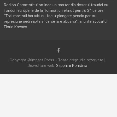
Rodion Camatoritul
on
Inca un martor din dosarul fraudei cu
fonduri europene de la Tomnatic, retinut pentru 24 de ore!
“Toti martorii hartuiti au facut plangere penala pentru
represiune nedreapta si cercetare abuziva”, anunta avocatul
Florin Kovacs
Copyright @Impact Press - Toate drepturile rezervate |
Dezvoltare web:
Sapphire România