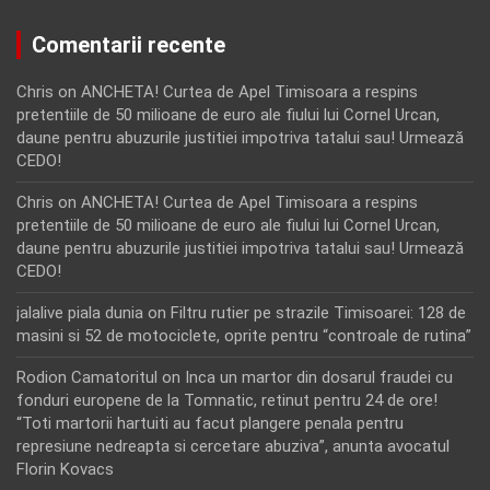
Comentarii recente
Chris
on
ANCHETA! Curtea de Apel Timisoara a respins
pretentiile de 50 milioane de euro ale fiului lui Cornel Urcan,
daune pentru abuzurile justitiei impotriva tatalui sau! Urmează
CEDO!
Chris
on
ANCHETA! Curtea de Apel Timisoara a respins
pretentiile de 50 milioane de euro ale fiului lui Cornel Urcan,
daune pentru abuzurile justitiei impotriva tatalui sau! Urmează
CEDO!
jalalive piala dunia
on
Filtru rutier pe strazile Timisoarei: 128 de
masini si 52 de motociclete, oprite pentru “controale de rutina”
Rodion Camatoritul
on
Inca un martor din dosarul fraudei cu
fonduri europene de la Tomnatic, retinut pentru 24 de ore!
“Toti martorii hartuiti au facut plangere penala pentru
represiune nedreapta si cercetare abuziva”, anunta avocatul
Florin Kovacs