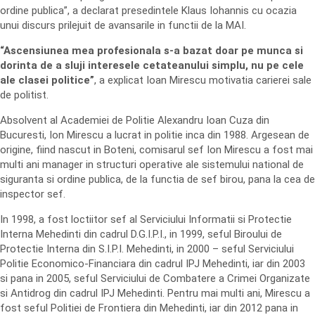
ordine publica”, a declarat presedintele Klaus Iohannis cu ocazia
unui discurs prilejuit de avansarile in functii de la MAI.
“Ascensiunea mea profesionala s-a bazat doar pe munca si
dorinta de a sluji interesele cetateanului simplu, nu pe cele
ale clasei politice”
, a explicat Ioan Mirescu motivatia carierei sale
de politist.
Absolvent al Academiei de Politie Alexandru Ioan Cuza din
Bucuresti, Ion Mirescu a lucrat in politie inca din 1988. Argesean de
origine, fiind nascut in Boteni, comisarul sef Ion Mirescu a fost mai
multi ani manager in structuri operative ale sistemului national de
siguranta si ordine publica, de la functia de sef birou, pana la cea de
inspector sef.
In 1998, a fost loctiitor sef al Serviciului Informatii si Protectie
Interna Mehedinti din cadrul D.G.I.P.I., in 1999, seful Biroului de
Protectie Interna din S.I.P.I. Mehedinti, in 2000 – seful Serviciului
Politie Economico-Financiara din cadrul IPJ Mehedinti, iar din 2003
si pana in 2005, seful Serviciului de Combatere a Crimei Organizate
si Antidrog din cadrul IPJ Mehedinti. Pentru mai multi ani, Mirescu a
fost seful Politiei de Frontiera din Mehedinti, iar din 2012 pana in