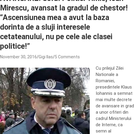
Mirescu, avansat la gradul de chestor!
“Ascensiunea mea a avut la baza
dorinta de a sluji interesele
cetateanului, nu pe cele ale clasei
politice!”
November 30, 2016
Gigi Ilas
5 Comments
Cu prilejul Zilei
Nationale a
Romaniei,
presedintele Klaus
Iohannis a semnat
mai multe decrete
de avansare in grad
a unor ofiteri din
cadrul Ministerului
de Interne, ca
semn al