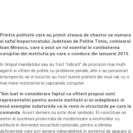
Printre politistii care au primit steaua de chestor se numara
si seful Inspectoratului Judetean de Politie Timis, comisarul
Ioan Mirescu, care a avut un rol esential in combaterea
coruptiei din institutia pe care o conduce din ianuarie 2015.
In timpul mandatului sau au fost “ridicati” de procurori mai multi
agenti si ofiteri de politie cu probleme penale, altii s-au pensionat
intempestiv, iar in locul lor au fost numiti politisti din noul val, cu o
mai mare rezistenta la capcanele coruptiei.
“Am luat in considerare faptul ca ofiterii propusi sunt
reprezentativi pentru aceste institutii si isi indeplinesc in
mod exemplar indatoririle ce le revin in structurile pe care le
comanda
. Acest demers nu este doar simbolic. El constituie un
semn al sustinerii proiectului de modernizare a institutiilor cu
atributii in domeniul securitatii nationale, pentru a elimina
deficientele care pot genera vulnerabilitati in sistemul de aparare si