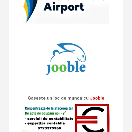
Gaseste un loc de munca cu
Jooble