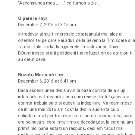
“Ascensiunea mea ………” ce fumos a zis .
O parere
says:
December 2, 2016 at 3:15 pm
Intradevar ai slujit interesele cetateanului mai ales ai
oltenilor tai pe care i-ai adus de la Severin la Timisoara si a
familiei tale -sotia,fica,ginerele. Intradevar pe Duicu,
D,Dumitrescu si alti politicieni i-ai refuzat ori de cate ori ti-
au cerut ceva.
Buzatu Marinică
says:
December 6, 2016 at 6:41 pm
Daca ascensiunea dvs.a avut la baza dorinta de a sluji
interesele cetateanului, asa cum reiese din titlu,aceasta
dorinta trebuia sa o si duceti la indeplinire. Va reamintesc
ca in luna mai 2016 am fost la dvs in audienta cu o
solicitare atat pentru mine cat si pentru mama mea, care
era bolnava si care intre timp a decedat,dar, la care nu am
primit nici pana astazi un raspuns, desi am facut mai
multe reveniri.Deci, mie si mamei mele, ca simplii cetateni,