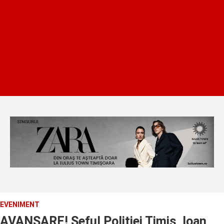
EVENIMENT
AVANSARE! Seful Politiei Timis, Ioan