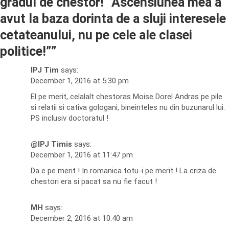
gradul de chestor! “Ascensiunea mea a
avut la baza dorinta de a sluji interesele
cetateanului, nu pe cele ale clasei
politice!”
”
IPJ Tim
says:
December 1, 2016 at 5:30 pm
El pe merit, celalalt chestoras Moise Dorel Andras pe pile
si relatii si cativa gologani, bineinteles nu din buzunarul lui.
PS inclusiv doctoratul !
@IPJ Timis
says:
December 1, 2016 at 11:47 pm
Da e pe merit ! In romanica totu-i pe merit ! La criza de
chestori era si pacat sa nu fie facut !
MH
says:
December 2, 2016 at 10:40 am