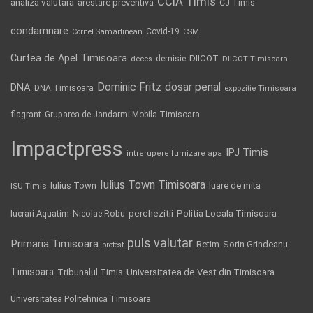
CCIA Timis
analiza valutara
arestare preventiva
CJ Timis
condamnare
Covid-19
Cornel Samartinean
CSM
Curtea de Apel Timisoara
DIICOT
demisie
deces
DIICOT Timisoara
Dominic Fritz
DNA
dosar penal
DNA Timisoara
expozitie Timisoara
flagrant
Gruparea de Jandarmi Mobila Timisoara
Impactpress
IPJ Timis
intrerupere furnizare apa
Iulius Town Timisoara
Iulius Town
luare de mita
ISU Timis
Politia Locala Timisoara
lucrari Aquatim
perchezitii
Nicolae Robu
puls valutar
Primaria Timisoara
Retim
Sorin Grindeanu
protest
Timisoara
Tribunalul Timis
Universitatea de Vest din Timisoara
Universitatea Politehnica Timisoara