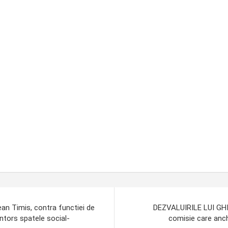
an Timis, contra functiei de
DEZVALUIRILE LUI GHIT
ntors spatele social-
comisie care anch