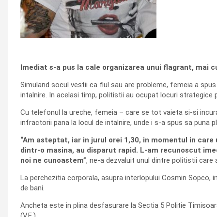
Imediat s-a pus la cale organizarea unui flagrant, mai c
Simuland socul vestii ca fiul sau are probleme, femeia a spus
intalnire. In acelasi timp, politistii au ocupat locuri strategic
Cu telefonul la ureche, femeia – care se tot vaieta si-si incuraj
infractorii pana la locul de intalnire, unde i s-a spus sa puna pl
“Am asteptat, iar in jurul orei 1,30, in momentul in care
dintr-o masina, au disparut rapid. L-am recunoscut imedi
noi ne cunoastem”
, ne-a dezvaluit unul dintre politistii care 
La perchezitia corporala, asupra interlopului Cosmin Sopco, ind
de bani.
Ancheta este in plina desfasurare la Sectia 5 Politie Timisoara
(V.E.)