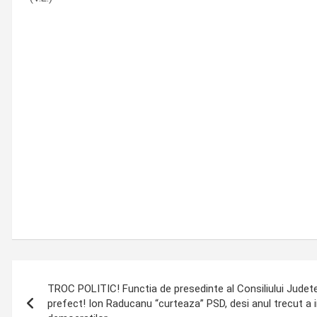
Post
TROC POLITIC! Functia de presedinte al Consiliului Judete
navigation
prefect! Ion Raducanu “curteaza” PSD, desi anul trecut a i