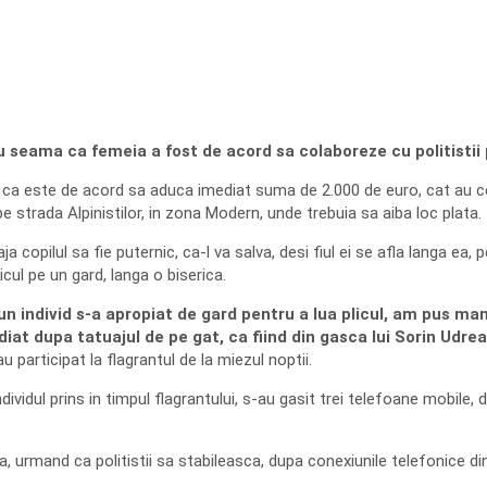
u seama ca femeia a fost de acord sa colaboreze cu politistii 
 ca este de acord sa aduca imediat suma de 2.000 de euro, cat au ceru
e pe strada Alpinistilor, in zona Modern, unde trebuia sa aiba loc plata.
a copilul sa fie puternic, ca-l va salva, desi fiul ei se afla langa ea,
icul pe un gard, langa o biserica.
 un individ s-a apropiat de gard pentru a lua plicul, am pus ma
at dupa tatuajul de pe gat, ca fiind din gasca lui Sorin Udrea.
au participat la flagrantul de la miezul noptii.
ividul prins in timpul flagrantului, s-au gasit trei telefoane mobile
, urmand ca politistii sa stabileasca, dupa conexiunile telefonice din 