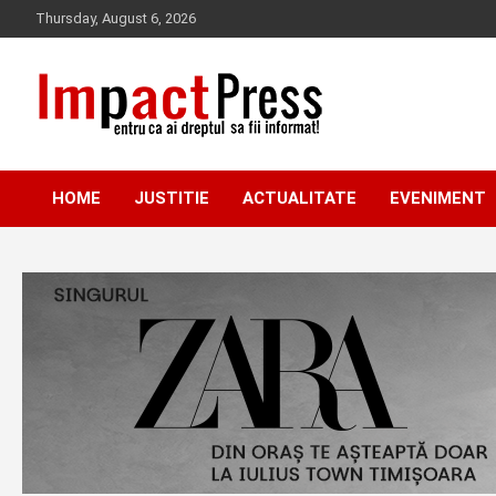
Skip
Thursday, August 6, 2026
to
content
Pentru ca ai dreptul sa fii informat!
IMPACTPRESS
HOME
JUSTITIE
ACTUALITATE
EVENIMENT