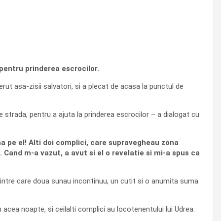
pentru prinderea escrocilor.
t asa-zisii salvatori, si a plecat de acasa la punctul de
 pe strada, pentru a ajuta la prinderea escrocilor – a dialogat cu
na pe el! Alti doi complici, care supravegheau zona
 Cand m-a vazut, a avut si el o revelatie si mi-a spus ca
, dintre care doua sunau incontinuu, un cutit si o anumita suma
acea noapte, si ceilalti complici au locotenentului lui Udrea.