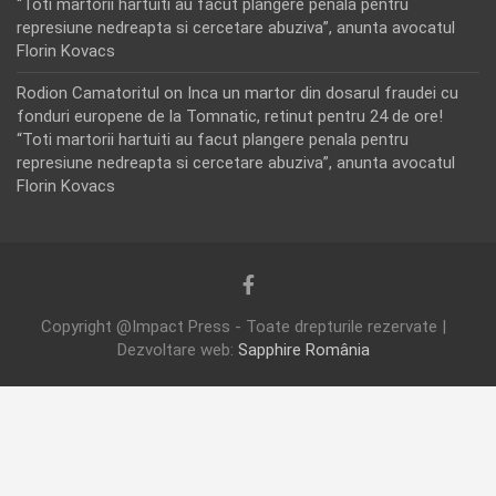
“Toti martorii hartuiti au facut plangere penala pentru
represiune nedreapta si cercetare abuziva”, anunta avocatul
Florin Kovacs
Rodion Camatoritul
on
Inca un martor din dosarul fraudei cu
fonduri europene de la Tomnatic, retinut pentru 24 de ore!
“Toti martorii hartuiti au facut plangere penala pentru
represiune nedreapta si cercetare abuziva”, anunta avocatul
Florin Kovacs
Copyright @Impact Press - Toate drepturile rezervate |
Dezvoltare web:
Sapphire România