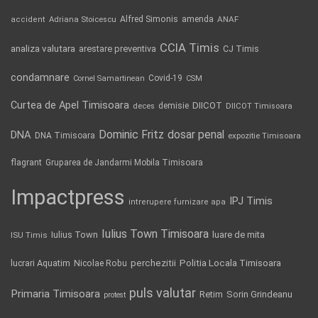
Alfred Simonis
amenda
ANAF
accident
Adriana Stoicescu
CCIA Timis
analiza valutara
arestare preventiva
CJ Timis
condamnare
Covid-19
Cornel Samartinean
CSM
Curtea de Apel Timisoara
DIICOT
demisie
deces
DIICOT Timisoara
Dominic Fritz
DNA
dosar penal
DNA Timisoara
expozitie Timisoara
flagrant
Gruparea de Jandarmi Mobila Timisoara
Impactpress
IPJ Timis
intrerupere furnizare apa
Iulius Town Timisoara
Iulius Town
luare de mita
ISU Timis
Politia Locala Timisoara
lucrari Aquatim
perchezitii
Nicolae Robu
puls valutar
Primaria Timisoara
Retim
Sorin Grindeanu
protest