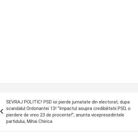
ost
SEVRAJ POLITIC! PSD isi pierde jumatate din electorat, dupa
avigation
scandalul Ordonantei 13! “Impactul asupra credibilitatii PSD, o
pierdere de vreo 23 de procente!”, anunta vicepresedintele
partidului, Mihai Chirica