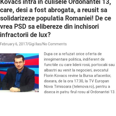
Kovacs intra in culisele Ordonantei 13,
care, desi a fost abrogata, a reusit sa
solidarizeze populatia Romaniei! De ce
vrea PSD sa elibereze din inchisori
infractorii de lux?
February 6, 2017
Gigi Ilas
No Comments
Dupa ce a refuzat orice oferta de
inregimentare politica, indiferent de
functiile cu care liderii rosii, portocalii sau
albastri au venit la negocieri, avocatul
Florin Kovacs revine la Bursa afacerilor,
diseara, de la ora 17.30, la TV Europan
Nova Timisoara (telenova.ro), pentru a
diseca in patru firul rosu al Ordonantei 13.