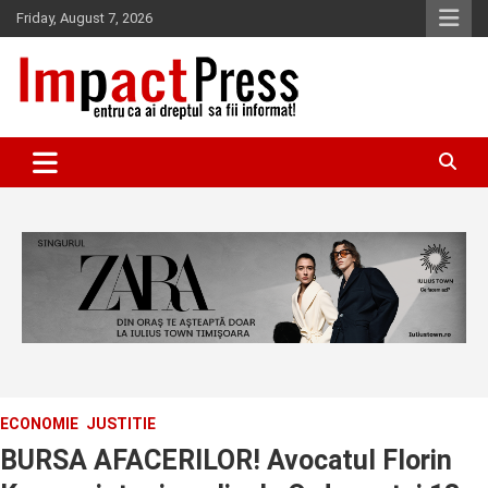
Skip
Friday, August 7, 2026
to
content
Pentru ca ai dreptul sa fii informat!
IMPACTPRESS
ECONOMIE
JUSTITIE
BURSA AFACERILOR! Avocatul Florin