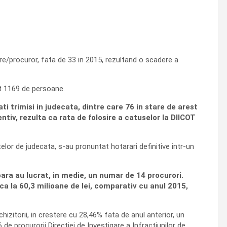
e/procuror, fata de 33 in 2015, rezultand o scadere a
t 1169 de persoane.
i trimisi in judecata, dintre care 76 in stare de arest
entiv, rezulta ca rata de folosire a catuselor la DIICOT
telor de judecata, s-au pronuntat hotarari definitive intr-un
oara au lucrat, in medie, un numar de 14 procurori.
dica la 60,3 milioane de lei, comparativ cu anul 2015,
hizitorii, in crestere cu 28,46% fata de anul anterior, un
 de procurorii Directiei de Investigare a Infractiunilor de