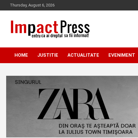
Skip
Thursday, August 6, 2026
to
content
Pentru ca ai dreptul sa fii informat!
IMPACTPRESS
HOME
JUSTITIE
ACTUALITATE
EVENIMENT