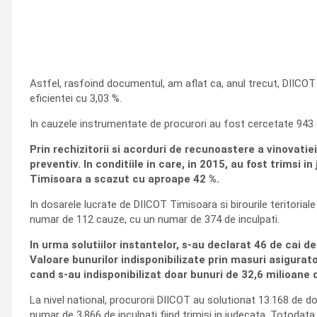
Astfel, rasfoind documentul, am aflat ca, anul trecut, DIICO
eficientei cu 3,03 %.
In cauzele instrumentate de procurori au fost cercetate 943
Prin rechizitorii si acorduri de recunoastere a vinovatie
preventiv. In conditiile in care, in 2015, au fost trimsi 
Timisoara a scazut cu aproape 42 %.
In dosarele lucrate de DIICOT Timisoara si birourile teritoriale
numar de 112 cauze, cu un numar de 374 de inculpati.
In urma solutiilor instantelor, s-au declarat 46 de cai d
Valoare bunurilor indisponibilizate prin masuri asigurator
cand s-au indisponibilizat doar bunuri de 32,6 milioane d
La nivel national, procurorii DIICOT au solutionat 13.168 de do
numar de 3.866 de inculpati fiind trimisi in judecata. Totodata,