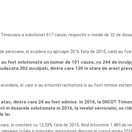
T Timisoara a solutionat 617 cauze, respectiv o medie de 32 de dosar
 de persoane, in scadere cu aproape 20 % fata de 2015, cand au fos
i au fost solutionate un numar de 101 cauze, cu 244 de inculpat
in judecata 302 inculpati, dintre care 130 in stare de arest prev
 arondate, in care s-au intocmit rechizitorii si au fost trimise instan
e atac, dintre care 24 au fost admise. In 2016, la DIICOT Timis
ii in dosarele solutionate in 2016, la nivelul serviciului, se ri
e lei.
sare, in crestere cu 12,53% fata de 2015, fiind intocmite 1.485 de rec
 valoarea totala a masurilor asiguratorii dispuse in cursul anului 2016