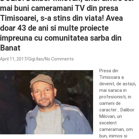
mai buni cameramani TV din presa
Timisoarei, s-a stins din viata! Avea
doar 43 de ani si multe proiecte
impreuna cu comunitatea sarba din
Banat
April 11, 2017
Gigi Ilas
No Comments
Presa din
Timisoara a
devenit, de astazi,
mai saraca in
profesionisti, in
oameni de
caracter… Dalibor
Milovan, un
excelent
cameraman, om
bun, inimos si