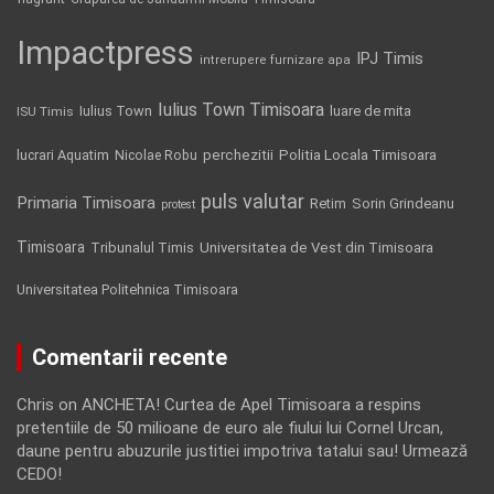
Impactpress
IPJ Timis
intrerupere furnizare apa
Iulius Town Timisoara
Iulius Town
luare de mita
ISU Timis
Politia Locala Timisoara
lucrari Aquatim
perchezitii
Nicolae Robu
puls valutar
Primaria Timisoara
Retim
Sorin Grindeanu
protest
Timisoara
Tribunalul Timis
Universitatea de Vest din Timisoara
Universitatea Politehnica Timisoara
Comentarii recente
Chris
on
ANCHETA! Curtea de Apel Timisoara a respins
pretentiile de 50 milioane de euro ale fiului lui Cornel Urcan,
daune pentru abuzurile justitiei impotriva tatalui sau! Urmează
CEDO!