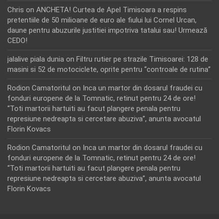
Chris
on
ANCHETA! Curtea de Apel Timisoara a respins
pretentiile de 50 milioane de euro ale fiului lui Cornel Urcan,
daune pentru abuzurile justitiei impotriva tatalui sau! Urmează
CEDO!
jalalive piala dunia
on
Filtru rutier pe strazile Timisoarei: 128 de
masini si 52 de motociclete, oprite pentru “controale de rutina”
Rodion Camatoritul
on
Inca un martor din dosarul fraudei cu
fonduri europene de la Tomnatic, retinut pentru 24 de ore!
“Toti martorii hartuiti au facut plangere penala pentru
represiune nedreapta si cercetare abuziva”, anunta avocatul
Florin Kovacs
Rodion Camatoritul
on
Inca un martor din dosarul fraudei cu
fonduri europene de la Tomnatic, retinut pentru 24 de ore!
“Toti martorii hartuiti au facut plangere penala pentru
represiune nedreapta si cercetare abuziva”, anunta avocatul
Florin Kovacs