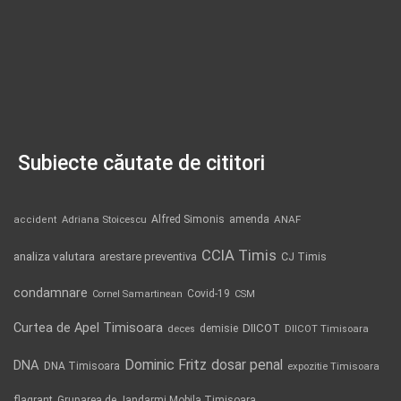
Subiecte căutate de cititori
Alfred Simonis
amenda
ANAF
accident
Adriana Stoicescu
CCIA Timis
analiza valutara
arestare preventiva
CJ Timis
condamnare
Covid-19
Cornel Samartinean
CSM
Curtea de Apel Timisoara
DIICOT
demisie
deces
DIICOT Timisoara
Dominic Fritz
DNA
dosar penal
DNA Timisoara
expozitie Timisoara
flagrant
Gruparea de Jandarmi Mobila Timisoara