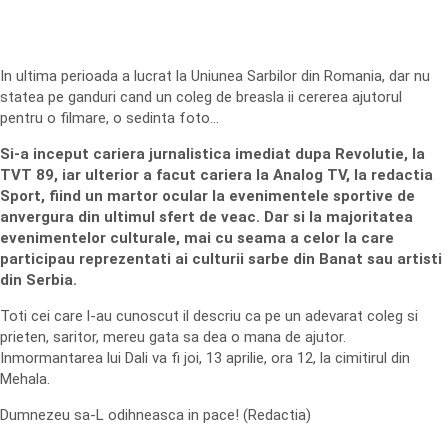
In ultima perioada a lucrat la Uniunea Sarbilor din Romania, dar nu
statea pe ganduri cand un coleg de breasla ii cererea ajutorul
pentru o filmare, o sedinta foto…
Si-a inceput cariera jurnalistica imediat dupa Revolutie, la
TVT 89, iar ulterior a facut cariera la Analog TV, la redactia
Sport, fiind un martor ocular la evenimentele sportive de
anvergura din ultimul sfert de veac. Dar si la majoritatea
evenimentelor culturale, mai cu seama a celor la care
participau reprezentati ai culturii sarbe din Banat sau artisti
din Serbia.
Toti cei care l-au cunoscut il descriu ca pe un adevarat coleg si
prieten, saritor, mereu gata sa dea o mana de ajutor.
Inmormantarea lui Dali va fi joi, 13 aprilie, ora 12, la cimitirul din
Mehala.
Dumnezeu sa-L odihneasca in pace! (Redactia)