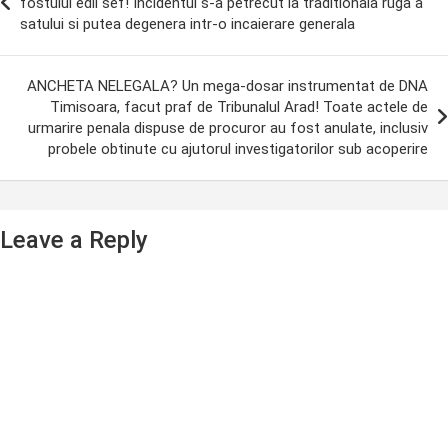
fostului edil sef! Incidentul s-a petrecut la traditionala ruga a
satului si putea degenera intr-o incaierare generala
ANCHETA NELEGALA? Un mega-dosar instrumentat de DNA
Timisoara, facut praf de Tribunalul Arad! Toate actele de
urmarire penala dispuse de procuror au fost anulate, inclusiv
probele obtinute cu ajutorul investigatorilor sub acoperire
Leave a Reply