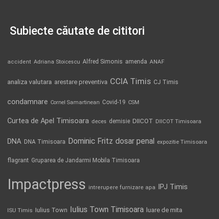
Subiecte căutate de cititori
Alfred Simonis
amenda
ANAF
accident
Adriana Stoicescu
CCIA Timis
analiza valutara
arestare preventiva
CJ Timis
condamnare
Covid-19
Cornel Samartinean
CSM
Curtea de Apel Timisoara
DIICOT
demisie
deces
DIICOT Timisoara
Dominic Fritz
DNA
dosar penal
DNA Timisoara
expozitie Timisoara
flagrant
Gruparea de Jandarmi Mobila Timisoara
Impactpress
IPJ Timis
intrerupere furnizare apa
Iulius Town Timisoara
Iulius Town
luare de mita
ISU Timis