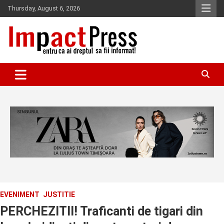
Skip
Thursday, August 6, 2026
to
content
Pentru ca ai dreptul sa fii informat!
IMPACTPRESS
EVENIMENT
JUSTITIE
PERCHEZITII! Traficanti de tigari din