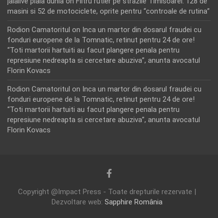
jalalive piala dunia
on
Filtru rutier pe strazile Timisoarei: 128 de
masini si 52 de motociclete, oprite pentru “controale de rutina”
Rodion Camatoritul
on
Inca un martor din dosarul fraudei cu
fonduri europene de la Tomnatic, retinut pentru 24 de ore!
“Toti martorii hartuiti au facut plangere penala pentru
represiune nedreapta si cercetare abuziva”, anunta avocatul
Florin Kovacs
Rodion Camatoritul
on
Inca un martor din dosarul fraudei cu
fonduri europene de la Tomnatic, retinut pentru 24 de ore!
“Toti martorii hartuiti au facut plangere penala pentru
represiune nedreapta si cercetare abuziva”, anunta avocatul
Florin Kovacs
Copyright @Impact Press - Toate drepturile rezervate |
Dezvoltare web:
Sapphire România