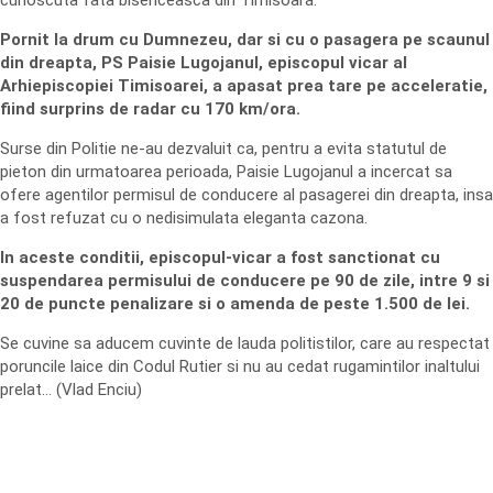
cunoscuta fata bisericeasca din Timisoara.
Pornit la drum cu Dumnezeu, dar si cu o pasagera pe scaunul
din dreapta, PS Paisie Lugojanul, episcopul vicar al
Arhiepiscopiei Timisoarei, a apasat prea tare pe acceleratie,
fiind surprins de radar cu 170 km/ora.
Surse din Politie ne-au dezvaluit ca, pentru a evita statutul de
pieton din urmatoarea perioada, Paisie Lugojanul a incercat sa
ofere agentilor permisul de conducere al pasagerei din dreapta, insa
a fost refuzat cu o nedisimulata eleganta cazona.
In aceste conditii, episcopul-vicar a fost sanctionat cu
suspendarea permisului de conducere pe 90 de zile, intre 9 si
20 de puncte penalizare si o amenda de peste 1.500 de lei.
Se cuvine sa aducem cuvinte de lauda politistilor, care au respectat
poruncile laice din Codul Rutier si nu au cedat rugamintilor inaltului
prelat… (Vlad Enciu)