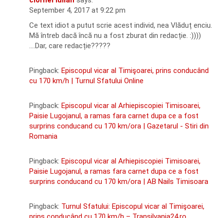
ciornei iulian
says:
September 4, 2017 at 9:22 pm
Ce text idiot a putut scrie acest individ, nea Vlăduț enciu.
Mă întreb dacă încă nu a fost zburat din redacție. :))))
….Dar, care redacție?????
Pingback:
Episcopul vicar al Timişoarei, prins conducând
cu 170 km/h | Turnul Sfatului Online
Pingback:
Episcopul vicar al Arhiepiscopiei Timisoarei,
Paisie Lugojanul, a ramas fara carnet dupa ce a fost
surprins conducand cu 170 km/ora | Gazetarul - Stiri din
Romania
Pingback:
Episcopul vicar al Arhiepiscopiei Timisoarei,
Paisie Lugojanul, a ramas fara carnet dupa ce a fost
surprins conducand cu 170 km/ora | AB Nails Timisoara
Pingback:
Turnul Sfatului: Episcopul vicar al Timişoarei,
prins conducând cu 170 km/h – Transilvania24.ro