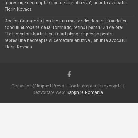
represiune nedreapta si cercetare abuziva”, anunta avocatul
Florin Kovacs
Rodion Camatoritul
on
Inca un martor din dosarul fraudei cu
fonduri europene de la Tomnatic, retinut pentru 24 de ore!
“Toti martorii hartuiti au facut plangere penala pentru
represiune nedreapta si cercetare abuziva”, anunta avocatul
Florin Kovacs
Copyright @Impact Press - Toate drepturile rezervate |
Dezvoltare web:
Sapphire România