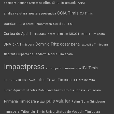
Alfred Simonis
amenda
ANAF
accident
Adriana Stoicescu
CCIA Timis
analiza valutara
arestare preventiva
CJ Timis
condamnare
Covid-19
Cornel Samartinean
CSM
Curtea de Apel Timisoara
DIICOT
demisie
deces
DIICOT Timisoara
Dominic Fritz
DNA
dosar penal
DNA Timisoara
expozitie Timisoara
flagrant
Gruparea de Jandarmi Mobila Timisoara
Impactpress
IPJ Timis
intrerupere furnizare apa
Iulius Town Timisoara
Iulius Town
luare de mita
ISU Timis
Politia Locala Timisoara
lucrari Aquatim
perchezitii
Nicolae Robu
puls valutar
Primaria Timisoara
Retim
Sorin Grindeanu
protest
Timisoara
Tribunalul Timis
Universitatea de Vest din Timisoara