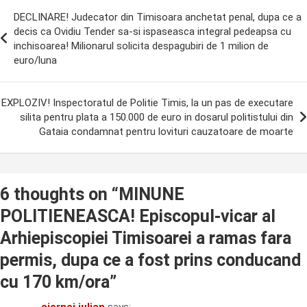
ost
DECLINARE! Judecator din Timisoara anchetat penal, dupa ce a
avigation
decis ca Ovidiu Tender sa-si ispaseasca integral pedeapsa cu
inchisoarea! Milionarul solicita despagubiri de 1 milion de
euro/luna
EXPLOZIV! Inspectoratul de Politie Timis, la un pas de executare
silita pentru plata a 150.000 de euro in dosarul politistului din
Gataia condamnat pentru lovituri cauzatoare de moarte
6 thoughts on “
MINUNE
POLITIENEASCA! Episcopul-vicar al
Arhiepiscopiei Timisoarei a ramas fara
permis, dupa ce a fost prins conducand
cu 170 km/ora
”