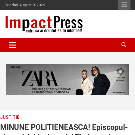
Skip
Sunday, August 9, 2026
to
content
Pentru ca ai dreptul sa fii informat!
IMPACTPRESS
JUSTITIE
MINUNE POLITIENEASCA! Episcopul-