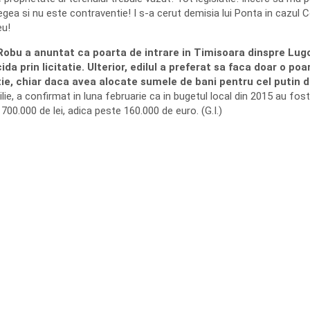
legea si nu este contraventie! I s-a cerut demisia lui Ponta in cazul C
eu!
Robu a anuntat ca poarta de intrare in Timisoara dinspre Lug
 prin licitatie. Ulterior, edilul a preferat sa faca doar o poa
atie, chiar daca avea alocate sumele de bani pentru cel putin d
lie, a confirmat in luna februarie ca in bugetul local din 2015 au fost
00.000 de lei, adica peste 160.000 de euro. (G.I.)