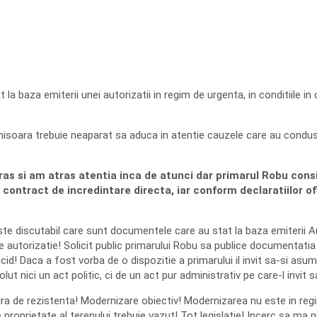
a baza emiterii unei autorizatii in regim de urgenta, in conditiile in 
isoara trebuie neaparat sa aduca in atentie cauzele care au condus 
ras si am atras atentia inca de atunci dar primarul Robu consid
 contract de incredintare directa, iar conform declaratiilor ofi
este discutabil care sunt documentele care au stat la baza emiterii A
de autorizatie! Solicit public primarului Robu sa publice documentatia
ucid! Daca a fost vorba de o dispozitie a primarului il invit sa-si as
ut nici un act politic, ci de un act pur administrativ pe care-l invit 
ra de rezistenta! Modernizare obiectiv! Modernizarea nu este in reg
e proprietate al terenului trebuie vazut! Tot legislatie! Incerc sa ma 