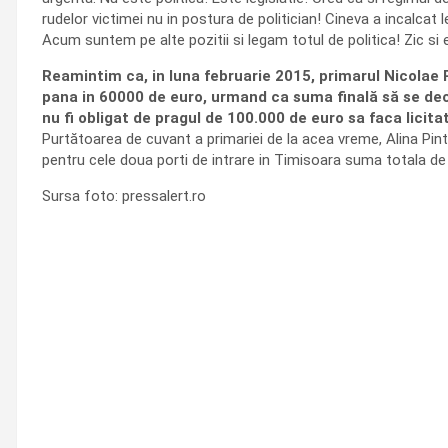
rudelor victimei nu in postura de politician! Cineva a incalcat 
Acum suntem pe alte pozitii si legam totul de politica! Zic si 
Reamintim ca, in luna februarie 2015, primarul Nicolae 
pana in 60000 de euro, urmand ca suma finală să se decida
nu fi obligat de pragul de 100.000 de euro sa faca licit
Purtătoarea de cuvant a primariei de la acea vreme, Alina Pinti
pentru cele doua porti de intrare in Timisoara suma totala de 7
Sursa foto: pressalert.ro