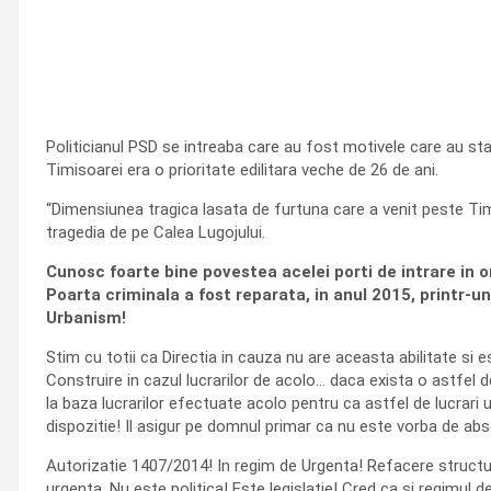
Politicianul PSD se intreaba care au fost motivele care au stat l
Timisoarei era o prioritate edilitara veche de 26 de ani.
“Dimensiunea tragica lasata de furtuna care a venit peste Tim
tragedia de pe Calea Lugojului.
Cunosc foarte bine povestea acelei porti de intrare in o
Poarta criminala a fost reparata, in anul 2015, printr-un
Urbanism!
Stim cu totii ca Directia in cauza nu are aceasta abilitate si 
Construire in cazul lucrarilor de acolo… daca exista o astfel 
la baza lucrarilor efectuate acolo pentru ca astfel de lucrari 
dispozitie! Il asigur pe domnul primar ca nu este vorba de absol
Autorizatie 1407/2014! In regim de Urgenta! Refacere structu
urgenta. Nu este politica! Este legislatie! Cred ca si regimul d