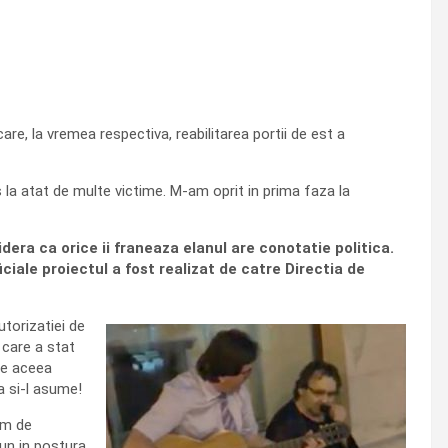
care, la vremea respectiva, reabilitarea portii de est a
la atat de multe victime. M-am oprit in prima faza la
era ca orice ii franeaza elanul are conotatie politica.
ciale proiectul a fost realizat de catre Directia de
utorizatiei de
 care a stat
ume aceea
sa si-l asume!
im de
pun in postura