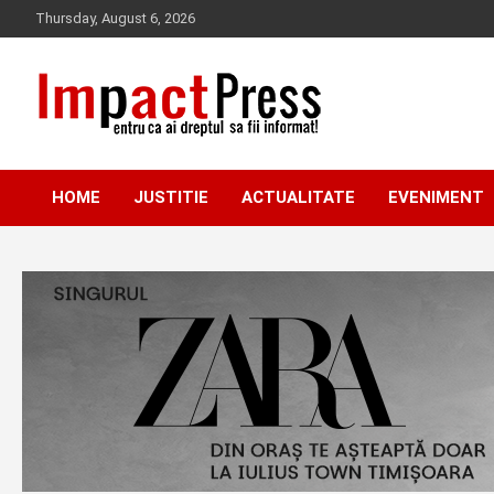
Skip
Thursday, August 6, 2026
to
content
Pentru ca ai dreptul sa fii informat!
IMPACTPRESS
HOME
JUSTITIE
ACTUALITATE
EVENIMENT