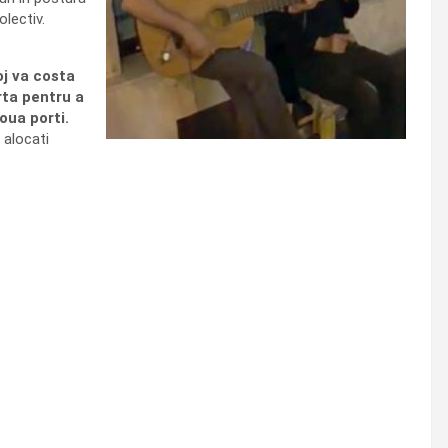
olectiv.
oj va costa
rta pentru a
oua porti.
 alocati