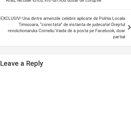
Arad, Nicolae Iotcu, intr-un nou dosar de coruptie
EXCLUSIV! Una dintre amenzile celebre aplicate de Politia Locala
Timisoara, “corectata” de instanta de judecata! Dreptul
revolutionarului Corneliu Vaida de a posta pe Facebook, doar
partial
Leave a Reply