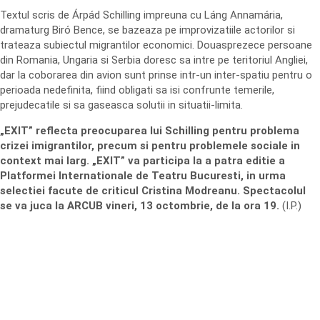
Textul scris de Árpád Schilling impreuna cu Láng Annamária,
dramaturg Biró Bence, se bazeaza pe improvizatiile actorilor si
trateaza subiectul migrantilor economici. Douasprezece persoane
din Romania, Ungaria si Serbia doresc sa intre pe teritoriul Angliei,
dar la coborarea din avion sunt prinse intr-un inter-spatiu pentru o
perioada nedefinita, fiind obligati sa isi confrunte temerile,
prejudecatile si sa gaseasca solutii in situatii-limita.
„EXIT” reflecta preocuparea lui Schilling pentru problema
crizei imigrantilor, precum si pentru problemele sociale in
context mai larg. „EXIT” va participa la a patra editie a
Platformei Internationale de Teatru Bucuresti, in urma
selectiei facute de criticul Cristina Modreanu. Spectacolul
se va juca la ARCUB vineri, 13 octombrie, de la ora 19.
(I.P.)