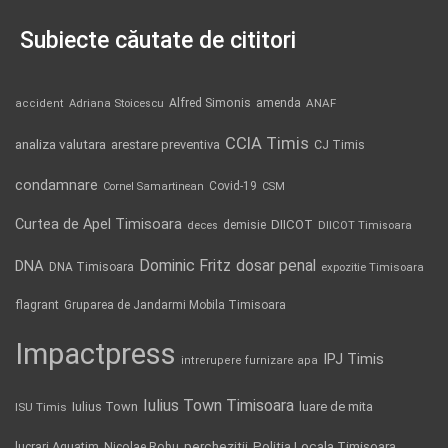
Subiecte căutate de cititori
Alfred Simonis
amenda
ANAF
accident
Adriana Stoicescu
CCIA Timis
analiza valutara
arestare preventiva
CJ Timis
condamnare
Covid-19
Cornel Samartinean
CSM
Curtea de Apel Timisoara
DIICOT
demisie
deces
DIICOT Timisoara
Dominic Fritz
DNA
dosar penal
DNA Timisoara
expozitie Timisoara
flagrant
Gruparea de Jandarmi Mobila Timisoara
Impactpress
IPJ Timis
intrerupere furnizare apa
Iulius Town Timisoara
Iulius Town
luare de mita
ISU Timis
Politia Locala Timisoara
lucrari Aquatim
perchezitii
Nicolae Robu