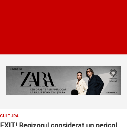
CULTURA
EXIT! Regizorul considerat un pericol