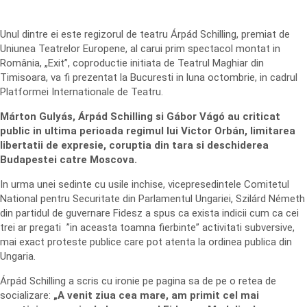
Unul dintre ei este regizorul de teatru Árpád Schilling, premiat de
Uniunea Teatrelor Europene, al carui prim spectacol montat in
România, „Exit”, coproductie initiata de Teatrul Maghiar din
Timisoara, va fi prezentat la Bucuresti in luna octombrie, in cadrul
Platformei Internationale de Teatru.
Márton Gulyás, Árpád Schilling si Gábor Vágó au criticat
public in ultima perioada regimul lui Victor Orbán, limitarea
libertatii de expresie, coruptia din tara si deschiderea
Budapestei catre Moscova.
In urma unei sedinte cu usile inchise, vicepresedintele Comitetul
National pentru Securitate din Parlamentul Ungariei, Szilárd Németh
din partidul de guvernare Fidesz a spus ca exista indicii cum ca cei
trei ar pregati ”in aceasta toamna fierbinte” activitati subversive,
mai exact proteste publice care pot atenta la ordinea publica din
Ungaria.
Árpád Schilling a scris cu ironie pe pagina sa de pe o retea de
socializare:
„A venit ziua cea mare, am primit cel mai