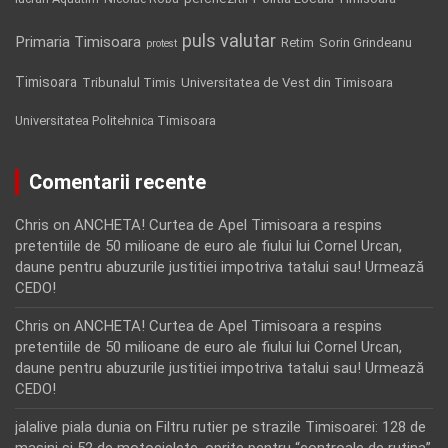
puls valutar
Primaria Timisoara
Retim
Sorin Grindeanu
protest
Timisoara
Tribunalul Timis
Universitatea de Vest din Timisoara
Universitatea Politehnica Timisoara
Comentarii recente
Chris
on
ANCHETA! Curtea de Apel Timisoara a respins
pretentiile de 50 milioane de euro ale fiului lui Cornel Urcan,
daune pentru abuzurile justitiei impotriva tatalui sau! Urmează
CEDO!
Chris
on
ANCHETA! Curtea de Apel Timisoara a respins
pretentiile de 50 milioane de euro ale fiului lui Cornel Urcan,
daune pentru abuzurile justitiei impotriva tatalui sau! Urmează
CEDO!
jalalive piala dunia
on
Filtru rutier pe strazile Timisoarei: 128 de
masini si 52 de motociclete, oprite pentru “controale de rutina”