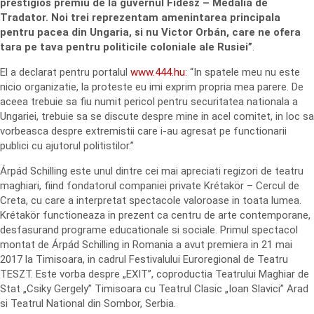
prestigios premiu de la guvernul Fidesz – Medalia de
Tradator. Noi trei reprezentam amenintarea principala
pentru pacea din Ungaria, si nu Victor Orbán, care ne ofera
tara pe tava pentru politicile coloniale ale Rusiei”
.
El a declarat pentru portalul
www.444.hu
: “In spatele meu nu este
nicio organizatie, la proteste eu imi exprim propria mea parere. De
aceea trebuie sa fiu numit pericol pentru securitatea nationala a
Ungariei, trebuie sa se discute despre mine in acel comitet, in loc sa
vorbeasca despre extremistii care i-au agresat pe functionarii
publici cu ajutorul politistilor.”
Árpád Schilling este unul dintre cei mai apreciati regizori de teatru
maghiari, fiind fondatorul companiei private Krétakör – Cercul de
Creta, cu care a interpretat spectacole valoroase in toata lumea.
Krétakör functioneaza in prezent ca centru de arte contemporane,
desfasurand programe educationale si sociale. Primul spectacol
montat de Árpád Schilling in Romania a avut premiera in 21 mai
2017 la Timisoara, in cadrul Festivalului Euroregional de Teatru
TESZT. Este vorba despre „EXIT”, coproductia Teatrului Maghiar de
Stat „Csiky Gergely” Timisoara cu Teatrul Clasic „Ioan Slavici” Arad
si Teatrul National din Sombor, Serbia.