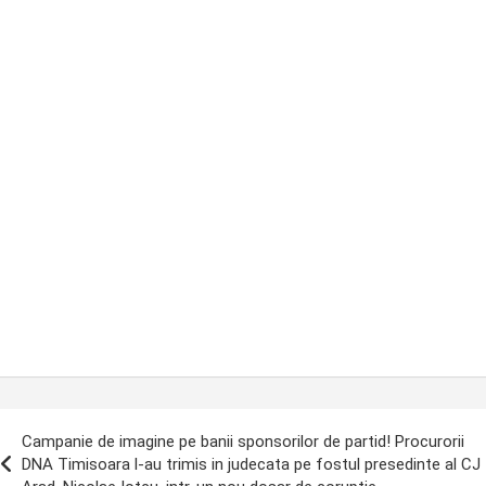
ost
Campanie de imagine pe banii sponsorilor de partid! Procurorii
avigation
DNA Timisoara l-au trimis in judecata pe fostul presedinte al CJ