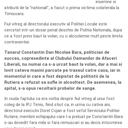
insemne si
atributii de la “nationali”, a facut o prima victima colaterala la
Timisoara.
Fiul vitreg al directorului executiv al Politiei Locale este
cercetat intr-un dosar penal deschis de Politia Nationala, dupa
ce a fost prins baut la volan, cu o alcoolemie mult peste limita
contraventiei.
Tanarul Constantin Dan Nicolae Bara, politician de
succes, copresedinte al Clubului Oamenilor de Afaceri
Liberali, nu numai ca s-a urcat baut la volan, dar a mai si
lovit cateva masini parcate pe traseul catre casa, iar in
momentul in care a fost depistat de politistii de la
Rutiera a refuzat sa sufle in alcooltest. De asemenea, la
spital, s-a opus recoltarii probelor de sange.
In ciuda faptului ca era vorba despre fiul vitreg al unui fost
coleg de la IPJ Timis, fiind stiut ca, in urma cu cativa ani,
directorul executiv Dorel Cojan a fost seful Serviciului Politiei
Rutiere, membrii echipajului care l-a preluat pe Constantin Bara
s-au dovedit fara mila si fara remuscari si au decis intocmirea