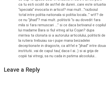
ca tu esti ocolit de astfel de dureri…care este situatia
“speciala” invocata in articol? mai mult….”razboiul
total intre politia nationala si politia locala…” wtf? de
ce nu “jihad”? mai mult…politistii “s-au dovedit fara
mila si fara remuscari ….” si ce daca betivanul e copilul
lui madame Bara si fiul vitreg al lui Cojan? dupa
mintea ta clonata si a autorului articolului, politistii de
la rutiera trebuiau sa-i pupe mana beizadelei
deceptionate in dragoste, ca altfel e “jihad” intre doua
institutii…vai de capul tau( daca-l ai…) si ai grija de
copiii tai vitregi, sa nu cada in patima alcoolului…
Leave a Reply