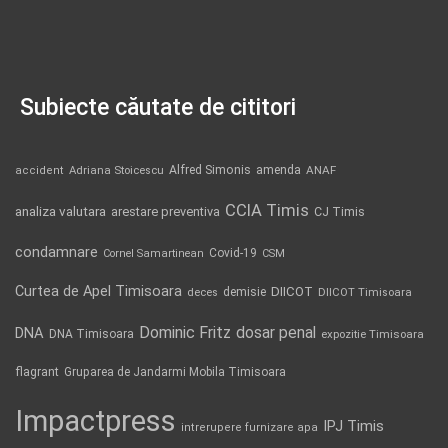
Subiecte căutate de cititori
Alfred Simonis
amenda
ANAF
accident
Adriana Stoicescu
CCIA Timis
analiza valutara
arestare preventiva
CJ Timis
condamnare
Covid-19
Cornel Samartinean
CSM
Curtea de Apel Timisoara
DIICOT
demisie
deces
DIICOT Timisoara
Dominic Fritz
DNA
dosar penal
DNA Timisoara
expozitie Timisoara
flagrant
Gruparea de Jandarmi Mobila Timisoara
Impactpress
IPJ Timis
intrerupere furnizare apa