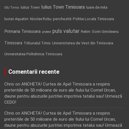
Iulius Town Timisoara
Iulius Town
luare de mita
ISU Timis
Politia Locala Timisoara
lucrari Aquatim
perchezitii
Nicolae Robu
puls valutar
Primaria Timisoara
Retim
Sorin Grindeanu
protest
Timisoara
Tribunalul Timis
Universitatea de Vest din Timisoara
Universitatea Politehnica Timisoara
Comentarii recente
Chris
on
ANCHETA! Curtea de Apel Timisoara a respins
pretentiile de 50 milioane de euro ale fiului lui Cornel Urcan,
daune pentru abuzurile justitiei impotriva tatalui sau! Urmează
CEDO!
Chris
on
ANCHETA! Curtea de Apel Timisoara a respins
pretentiile de 50 milioane de euro ale fiului lui Cornel Urcan,
daune pentru abuzurile justitiei impotriva tatalui sau! Urmează