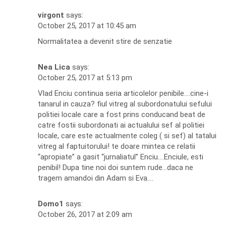
virgont
says:
October 25, 2017 at 10:45 am
Normalitatea a devenit stire de senzatie
Nea Lica
says:
October 25, 2017 at 5:13 pm
Vlad Enciu continua seria articolelor penibile….cine-i
tanarul in cauza? fiul vitreg al subordonatului sefului
politiei locale care a fost prins conducand beat de
catre fostii subordonati ai actualului sef al politiei
locale, care este actualmente coleg ( si sef) al tatalui
vitreg al faptuitorului! te doare mintea ce relatii
“apropiate” a gasit “jurnaliatul” Enciu….Enciule, esti
penibil! Dupa tine noi doi suntem rude…daca ne
tragem amandoi din Adam si Eva….
Domo1
says:
October 26, 2017 at 2:09 am