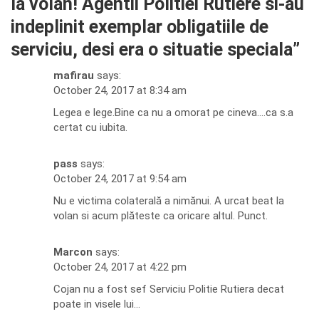
la volan! Agentii Politiei Rutiere si-au
indeplinit exemplar obligatiile de
serviciu, desi era o situatie speciala
”
mafirau
says:
October 24, 2017 at 8:34 am
Legea e lege.Bine ca nu a omorat pe cineva….ca s.a
certat cu iubita.
pass
says:
October 24, 2017 at 9:54 am
Nu e victima colaterală a nimănui. A urcat beat la
volan si acum plăteste ca oricare altul. Punct.
Marcon
says:
October 24, 2017 at 4:22 pm
Cojan nu a fost sef Serviciu Politie Rutiera decat
poate in visele lui…