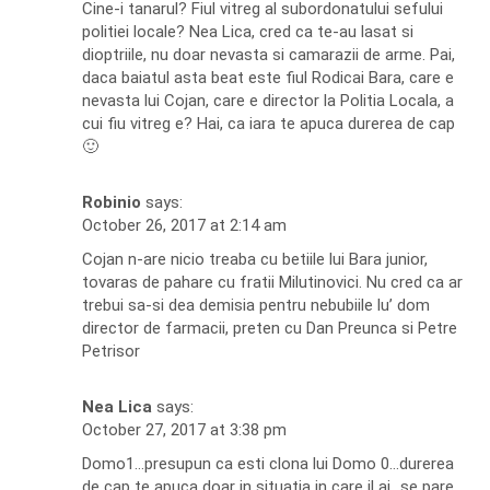
Cine-i tanarul? Fiul vitreg al subordonatului sefului
politiei locale? Nea Lica, cred ca te-au lasat si
dioptriile, nu doar nevasta si camarazii de arme. Pai,
daca baiatul asta beat este fiul Rodicai Bara, care e
nevasta lui Cojan, care e director la Politia Locala, a
cui fiu vitreg e? Hai, ca iara te apuca durerea de cap
🙂
Robinio
says:
October 26, 2017 at 2:14 am
Cojan n-are nicio treaba cu betiile lui Bara junior,
tovaras de pahare cu fratii Milutinovici. Nu cred ca ar
trebui sa-si dea demisia pentru nebubiile lu’ dom
director de farmacii, preten cu Dan Preunca si Petre
Petrisor
Nea Lica
says:
October 27, 2017 at 3:38 pm
Domo1…presupun ca esti clona lui Domo 0…durerea
de cap te apuca doar in situatia in care il ai…se pare