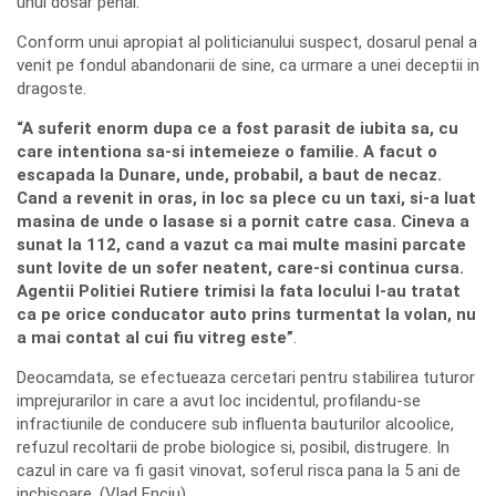
unui dosar penal.
Conform unui apropiat al politicianului suspect, dosarul penal a
venit pe fondul abandonarii de sine, ca urmare a unei deceptii in
dragoste.
“A suferit enorm dupa ce a fost parasit de iubita sa, cu
care intentiona sa-si intemeieze o familie. A facut o
escapada la Dunare, unde, probabil, a baut de necaz.
Cand a revenit in oras, in loc sa plece cu un taxi, si-a luat
masina de unde o lasase si a pornit catre casa. Cineva a
sunat la 112, cand a vazut ca mai multe masini parcate
sunt lovite de un sofer neatent, care-si continua cursa.
Agentii Politiei Rutiere trimisi la fata locului l-au tratat
ca pe orice conducator auto prins turmentat la volan, nu
a mai contat al cui fiu vitreg este”
.
Deocamdata, se efectueaza cercetari pentru stabilirea tuturor
imprejurarilor in care a avut loc incidentul, profilandu-se
infractiunile de conducere sub influenta bauturilor alcoolice,
refuzul recoltarii de probe biologice si, posibil, distrugere. In
cazul in care va fi gasit vinovat, soferul risca pana la 5 ani de
inchisoare. (Vlad Enciu)