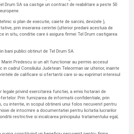
el Drum SA sa castige un contract de reabilitare a peste 50
 europene.
ehnic si plan de executie, caiete de sarcini, devizele ),
tive, prin inserarea cerintei (ulterior predarii acestuia de
e in situ, conditie care ii asigura firmei Tel Drum castigarea
in bani publici obtinut de Tel Drum SA.
, Marin Predescu si un alt functionar au permis accesul
c in cadrul Consiliului Judetean Teleorman iar ulterior, inainte
rintele de calificare si ofertantii care si-au exprimat interesul
r legale privind exercitarea functiei, a emis hotarari de
fertelor. Prin furnizarea de informatii confidentiale, prin
, cu intentie, in scopul obtinerii unui folos necuvenit pentru
isiei de intocmire a documentatiei pentru licitatia lucrarilor
ditii restrictive si incalcarea principiului tratamentului egal,
sta suma constituind un beneficiu necuvenit pentru firma