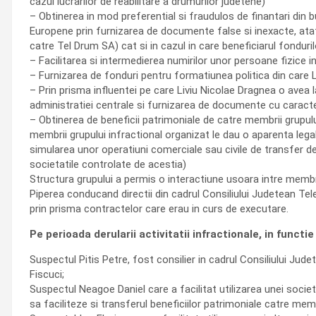
cazul lucrarilor de reabilitare a drumurilor judetene)
– Obtinerea in mod preferential si fraudulos de finantari din b
Europene prin furnizarea de documente false si inexacte, atat i
catre Tel Drum SA) cat si in cazul in care beneficiarul fonduri
– Facilitarea si intermedierea numirilor unor persoane fizice i
– Furnizarea de fonduri pentru formatiunea politica din care Li
– Prin prisma influentei pe care Liviu Nicolae Dragnea o avea la 
administratiei centrale si furnizarea de documente cu caracter
– Obtinerea de beneficii patrimoniale de catre membrii grupului 
membrii grupului infractional organizat le dau o aparenta legala 
simularea unor operatiuni comerciale sau civile de transfer de 
societatile controlate de acestia)
Structura grupului a permis o interactiune usoara intre membrii
Piperea conducand directii din cadrul Consiliului Judetean Tel
prin prisma contractelor care erau in curs de executare.
Pe perioada derularii activitatii infractionale, in funct
Suspectul Pitis Petre, fost consilier in cadrul Consiliului Jud
Fiscuci;
Suspectul Neagoe Daniel care a facilitat utilizarea unei societa
sa faciliteze si transferul beneficiilor patrimoniale catre memb