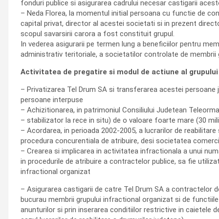
fonduri publice si asigurarea cadrului necesar castigarii aces
– Neda Florea, la momentul initial persoana cu functie de condu
capital privat, director al acestei societati si in prezent dire
scopul savarsirii carora a fost constituit grupul.
In vederea asigurarii pe termen lung a beneficiilor pentru memb
administrativ teritoriale, a societatilor controlate de membrii 
Activitatea de pregatire si modul de actiune al grupului
– Privatizarea Tel Drum SA si transferarea acestei persoane ju
persoane interpuse
– Achizitionarea, in patrimoniul Consiliului Judetean Teleorman, 
– stabilizator la rece in situ) de o valoare foarte mare (30 mil
– Acordarea, in perioada 2002-2005, a lucrarilor de reabilitare
procedura concurentiala de atribuire, desi societatea comercia
– Crearea si implicarea in activitatea infractionala a unui nu
in procedurile de atribuire a contractelor publice, sa fie utili
infractional organizat
– Asigurarea castigarii de catre Tel Drum SA a contractelor de 
bucurau membrii grupului infractional organizat si de functiile 
anunturilor si prin inserarea conditiilor restrictive in caietele 