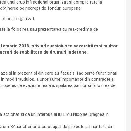
rea unui grup infractional organizat si complicitate la
 obtinerea pe nedrept de fonduri europene;
actional organizat;
itate la folosirea sau prezentarea cu rea-credinta de
ptembrie 2016, privind suspiciunea savarsirii mai multor
ucrari de reabilitare de drumuri judetene.
aza si in prezent si din care au facut si fac parte functionari
erea, in mod fraudulos, a unor sume importante din contractele
uropene, de evaziune fiscala, spalarea banilor si folosirea de
 actionat si ca un interpus al lui Liviu Nicolae Dragnea in
 Drum SA iar ulterior s-au ocupat de proiectele finantate din