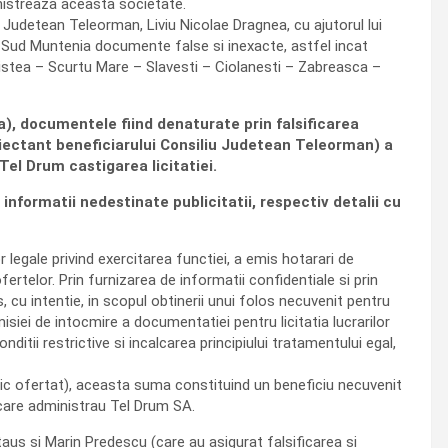
ministreaza aceasta societate.
ui Judetean Teleorman, Liviu Nicolae Dragnea, cu ajutorul lui
R Sud Muntenia documente false si inexacte, astfel incat
listea – Scurtu Mare – Slavesti – Ciolanesti – Zabreasca –
ra), documentele fiind denaturate prin falsificarea
oiectant beneficiarului Consiliu Judetean Teleorman) a
 Tel Drum castigarea licitatiei.
nformatii nedestinate publicitatii, respectiv detalii cu
r legale privind exercitarea functiei, a emis hotarari de
fertelor. Prin furnizarea de informatii confidentiale si prin
, cu intentie, in scopul obtinerii unui folos necuvenit pentru
isiei de intocmire a documentatiei pentru licitatia lucrarilor
ditii restrictive si incalcarea principiului tratamentului egal,
i mic ofertat), aceasta suma constituind un beneficiu necuvenit
e care administrau Tel Drum SA.
taus si Marin Predescu (care au asigurat falsificarea si