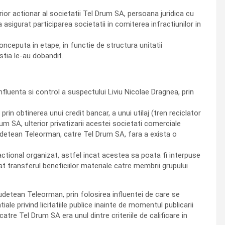
rior actionar al societatii Tel Drum SA, persoana juridica cu
 asigurat participarea societatii in comiterea infractiunilor in
onceputa in etape, in functie de structura unitatii
estia le-au dobandit.
fluenta si control a suspectului Liviu Nicolae Dragnea, prin
prin obtinerea unui credit bancar, a unui utilaj (tren reciclator
rum SA, ulterior privatizarii acestei societati comerciale
i Judetean Teleorman, catre Tel Drum SA, fara a exista o
actional organizat, astfel incat acestea sa poata fi interpuse
rat transferul beneficiilor materiale catre membrii grupului
 Judetean Teleorman, prin folosirea influentei de care se
ale privind licitatiile publice inainte de momentul publicarii
catre Tel Drum SA era unul dintre criteriile de calificare in