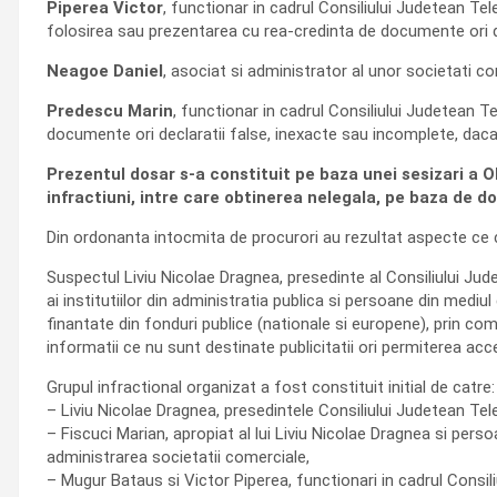
Piperea Victor
, functionar in cadrul Consiliului Judetean Tel
folosirea sau prezentarea cu rea-credinta de documente ori d
Neagoe Daniel
, asociat si administrator al unor societati co
Predescu Marin
, functionar in cadrul Consiliului Judetean T
documente ori declaratii false, inexacte sau incomplete, dac
Prezentul dosar s-a constituit pe baza unei sesizari a 
infractiuni, intre care obtinerea nelegala, pe baza de d
Din ordonanta intocmita de procurori au rezultat aspecte ce c
Suspectul Liviu Nicolae Dragnea, presedinte al Consiliului Jude
ai institutiilor din administratia publica si persoane din medi
finantate din fonduri publice (nationale si europene), prin com
informatii ce nu sunt destinate publicitatii ori permiterea ac
Grupul infractional organizat a fost constituit initial de catre:
– Liviu Nicolae Dragnea, presedintele Consiliului Judetean Te
– Fiscuci Marian, apropiat al lui Liviu Nicolae Dragnea si perso
administrarea societatii comerciale,
– Mugur Bataus si Victor Piperea, functionari in cadrul Consili