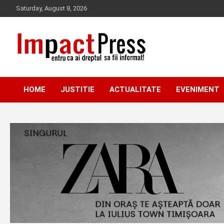
Skip
Saturday, August 8, 2026
to
content
Pentru ca ai dreptul sa fii informat!
IMPACTPRESS
HOME
JUSTITIE
ACTUALITATE
EVENIMENT