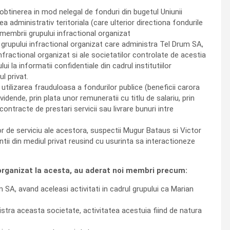
 obtinerea in mod nelegal de fonduri din bugetul Uniunii
 administrativ teritoriala (care ulterior directiona fondurile
 membrii grupului infractional organizat
or grupului infractional organizat care administra Tel Drum SA,
nfractional organizat si ale societatilor controlate de acestia
i la informatii confidentiale din cadrul institutiilor
l privat.
 utilizarea frauduloasa a fondurilor publice (beneficii carora
idende, prin plata unor remuneratii cu titlu de salariu, prin
ontracte de prestari servicii sau livrare bunuri intre
lor de serviciu ale acestora, suspectii Mugur Bataus si Victor
tii din mediul privat reusind cu usurinta sa interactioneze
al organizat la acesta, au aderat noi membri precum:
 SA, avand aceleasi activitati in cadrul grupului ca Marian
inistra aceasta societate, activitatea acestuia fiind de natura