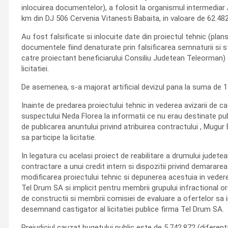
inlocuirea documentelor), a folosit la organismul intermedia
km din DJ 506 Cervenia Vitanesti Babaita, in valoare de 62.482
Au fost falsificate si inlocuite date din proiectul tehnic (plan
documentele fiind denaturate prin falsificarea semnaturii si sta
catre proiectant beneficiarului Consiliu Judetean Teleorman) ca
licitatiei.
De asemenea, s-a majorat artificial devizul pana la suma de 14
Inainte de predarea proiectului tehnic in vederea avizarii de
suspectului Neda Florea la informatii ce nu erau destinate publi
de publicarea anuntului privind atribuirea contractului , Mugur 
sa participe la licitatie.
In legatura cu acelasi proiect de reabilitare a drumului judetea
contractare a unui credit intern si dispozitii privind demararea
modificarea proiectului tehnic si depunerea acestuia in vederea 
Tel Drum SA si implicit pentru membrii grupului infractional or
de constructii si membrii comisiei de evaluare a ofertelor sa in
desemnand castigator al licitatiei publice firma Tel Drum SA.
Prejudiciul cauzat bugetului public este de 5.742.872 (diferen