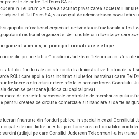
tor proiecte de catre Tel Drum SA si
cere in Tel Drum SA care a facilitat privatizarea societatii, iar ulte
ctor adjunct al Tel Drum SA; s-a ocupat de administrarea societatii si a
rii grupului infractional organizat, activitatea infractionala a fost c
grupului infractional organizat si de functiile si influenta pe care ac
 organizat a impus, in principal, urmatoarele etape:
ridice din proprietatea Consiliului Judetean Teleorman in sfera de in
atat din fonduri ale acestei unitati administrative teritoriale cat si 
iarde ROL) care apoi a fost inchiriat si ulterior instrainat catre Tel D
 si intretinere a structurii rutiere aflate in administrarea Consiliulu
la devenise persoana juridica cu capital privat
mar mare de societati comerciale controlate de membrii grupului infr
zate pentru crearea de circuite comerciale si financiare si sa fie asigu
lucrari finantate din fonduri publice, in special in cazul Consiliului
ocupate de unii dintre acestia, prin furnizarea informatiilor confidenti
de sarcini (utilajul pe care Consiliul Judetean Teleorman l-a instrainat 