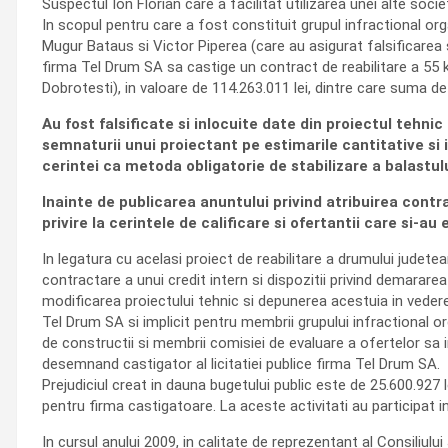
Suspectul Ion Florian care a facilitat utilizarea unei alte soci
In scopul pentru care a fost constituit grupul infractional orga
Mugur Bataus si Victor Piperea (care au asigurat falsificarea
firma Tel Drum SA sa castige un contract de reabilitare a 55
Dobrotesti), in valoare de 114.263.011 lei, dintre care suma 
Au fost falsificate si inlocuite date din proiectul tehni
semnaturii unui proiectant pe estimarile cantitative si
cerintei ca metoda obligatorie de stabilizare a balastului
Inainte de publicarea anuntului privind atribuirea contr
privire la cerintele de calificare si ofertantii care si-au 
In legatura cu acelasi proiect de reabilitare a drumului judetea
contractare a unui credit intern si dispozitii privind demararea
modificarea proiectului tehnic si depunerea acestuia in vederea 
Tel Drum SA si implicit pentru membrii grupului infractional or
de constructii si membrii comisiei de evaluare a ofertelor sa in
desemnand castigator al licitatiei publice firma Tel Drum SA.
Prejudiciul creat in dauna bugetului public este de 25.600.927
pentru firma castigatoare. La aceste activitati au participat 
In cursul anului 2009, in calitate de reprezentant al Consiliul