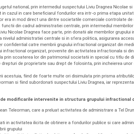
ugetul national, prin intermediul suspectului Liviu Dragnea Nicolae si
n cazul in care beneficiarul fondurilor era intr-o prima etapa unitatea
lor era in mod direct una dintre societatile comerciale controlate de
n functii din cadrul administratiei centrale, prin intermediul membril
viu Nicolae Dragnea face parte, prin donatii ale membrilor grupului i
nivelul administratiei centrale si in sfera politica, asigurarea accesulu
 confidential catre membrii grupului infractional organizat din mediu
infractional organizat, provenite din activitatea infractionala si din
prin scoaterea lor din patrimoniul societatii in special cu titlu de div
drepturi de proprietate sau drept de folosinta, prin incheierea unor c
 acestuia, fiind de foarte multe ori disimulata prin prisma atributii
eorman si fiind subordonati suspectului Liviu Dragnea, iar reprezentan
ie de modificarile intervenite in structura grupului infraction
etean Teleorman, care a preluat activitatea de administrare a Tel Drum
ti in activitatea ilicita de obtinere a fondurilor publice si care adm
rii grupului