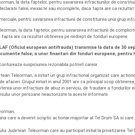
eorman, la data faptelor, pentru savarsirea infractiunilor de constitui
eclaratii false, inexacte sau incomplete, daca fapta are ca rezultat
merciale, pentru savarsirea infractiunii de constituirea unui grup infr
eleorman, la data faptelor, pentru savarsirea infractiunii de complic
a fapta are ca rezultat obtinerea pe nedrept de fonduri europene.
OLAF (Oficiul european antifrauda) transmise la data de 30 se
ocumente false, a unor finantari din fonduri europene, pentru l
ontureaza suspiciunea rezonabila potrivit careia:
tean Teleorman, a initiat un grup infractional organizat care actione
ul de afaceri. Grupul initiat in anul 2001 are ca principal scop obtin
iterea unor infractiuni de abuz in serviciu, de fraudare a fondurilor e
cesului unor persoane neautorizate la aceste informatii
leorman,
ana care a devenit scriptic actionar majoritar al Tel Drum SA si care a
ului Judetean Teleorman care au participat initial la privatizarea Tel