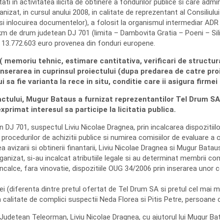
etati in activitatea ilicita de obtinere a fondurilor publice si care ad
nizat, in cursul anului 2008, in calitate de reprezentant al Consiliul
 si inlocuirea documentelor), a folosit la organismul intermediar AD
 km de drum judetean DJ 701 (limita – Dambovita Gratia – Poeni – Si
de 13.772.603 euro provenea din fonduri europene.
c ( memoriu tehnic, estimare cantitativa, verificari de structu
 inserarea in cuprinsul proiectului (dupa predarea de catre pr
 sa fie varianta la rece in situ, conditie care ii asigura firmei
actului, Mugur Bataus a furnizat reprezentantilor Tel Drum SA i
exprimat interesul sa participe la licitatia publica.
n DJ 701, suspectul Liviu Nicolae Dragnea, prin incalcarea dispozitiilo
 procedurilor de achizitii publice si numirea comisiilor de evaluare a o
avizarii si obtinerii finantarii, Liviu Nicolae Dragnea si Mugur Bataus
ganizat, si-au incalcat atributiile legale si au determinat membrii com
calce, fara vinovatie, dispozitiile OUG 34/2006 prin inserarea unor con
 lei (diferenta dintre pretul ofertat de Tel Drum SA si pretul cel ma
in calitate de complici suspectii Neda Florea si Pitis Petre, persoan
ui Judetean Teleorman, Liviu Nicolae Dragnea, cu ajutorul lui Mugur Ba