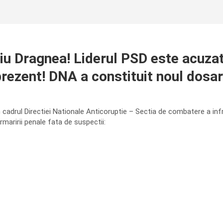
iu Dragnea! Liderul PSD este acuzat 
prezent! DNA a constituit noul dosa
n cadrul Directiei Nationale Anticoruptie – Sectia de combatere a infr
maririi penale fata de suspectii: