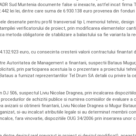
r ADR Sud Muntenia documente false si inexacte, astfel incat firma T
.442 lei lei, dintre care suma de 6.930.138 euro provenea din fonduri
sele desenate pentru profil transversal tip I, memoriul tehnic, design t
mpilei verificatorului de proiect, prin modificarea elementelor cantita
 metoda obligatorie de stabilizare a balastului sa fie varianta la rec
.132.923 euro, cu consecinta cresterii valorii contractului finantat d
 catre Autoritatea de Management a finantarii, suspectii Bataus Mugur
citatii, prin participarea acestuia la o prezentare a proiectului tehni
Bataus a furnizat reprezentantilor Tel Drum SA detalii cu privire la ce
n DJ 506, suspectul Liviu Nicolae Dragnea, prin incalcarea dispozitiilo
 procedurilor de achizitii publice si numirea comisiilor de evaluare a o
avizarii si obtinerii finantarii, Liviu Nicolae Dragnea si Mugur Bataus
ganizat, si-au incalcat atributiile legale si au determinat membrii com
calce, fara vinovatie, dispozitiile OUG 34/2006 prin inserarea unor con
ta dintre devizul real prevazut in proiect si devizul modificat), acea