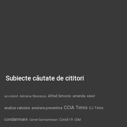
Subiecte căutate de cititori
Alfred Simonis
amenda
ANAF
accident
Adriana Stoicescu
CCIA Timis
analiza valutara
arestare preventiva
CJ Timis
condamnare
Covid-19
Cornel Samartinean
CSM