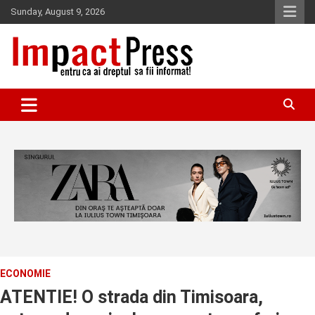
Skip
Sunday, August 9, 2026
to
content
Pentru ca ai dreptul sa fii informat!
IMPACTPRESS
ECONOMIE
ATENTIE! O strada din Timisoara,