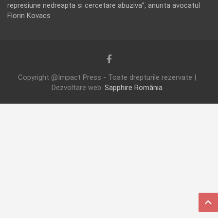
represiune nedreapta si cercetare abuziva”, anunta avocatul
Florin Kovacs
Copyright @Impact Press - Toate drepturile rezervate |
Dezvoltare web:
Sapphire România