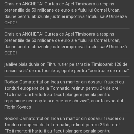
Chris
on
ANCHETA! Curtea de Apel Timisoara a respins
pretentiile de 50 milioane de euro ale fiului lui Cornel Urcan,
daune pentru abuzurile justitiei impotriva tatalui sau! Urmează
CEDO!
Chris
on
ANCHETA! Curtea de Apel Timisoara a respins
pretentiile de 50 milioane de euro ale fiului lui Cornel Urcan,
daune pentru abuzurile justitiei impotriva tatalui sau! Urmează
CEDO!
jalalive piala dunia
on
Filtru rutier pe strazile Timisoarei: 128 de
masini si 52 de motociclete, oprite pentru “controale de rutina”
Rodion Camatoritul
on
Inca un martor din dosarul fraudei cu
fonduri europene de la Tomnatic, retinut pentru 24 de ore!
“Toti martorii hartuiti au facut plangere penala pentru
represiune nedreapta si cercetare abuziva”, anunta avocatul
Florin Kovacs
Rodion Camatoritul
on
Inca un martor din dosarul fraudei cu
fonduri europene de la Tomnatic, retinut pentru 24 de ore!
“Toti martorii hartuiti au facut plangere penala pentru