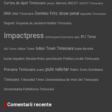
Curtea de Apel Timisoara
DIICOT
demisie
deces
DIICOT Timisoara
Dominic Fritz
DNA
dosar penal
DNA Timisoara
expozitie Timisoara
flagrant
Gruparea de Jandarmi Mobila Timisoara
Impactpress
IPJ Timis
intrerupere furnizare apa
Iulius Town Timisoara
Iulius Town
luare de mita
ISU Timis
Politia Locala Timisoara
lucrari Aquatim
perchezitii
Nicolae Robu
puls valutar
Primaria Timisoara
Retim
Sorin Grindeanu
protest
Timisoara
Tribunalul Timis
Universitatea de Vest din Timisoara
Universitatea Politehnica Timisoara
Comentarii recente