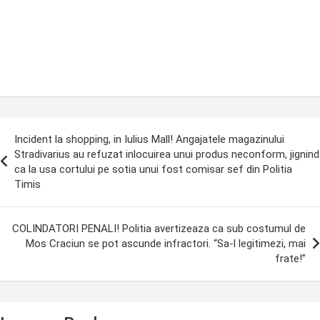
ost
Incident la shopping, in Iulius Mall! Angajatele magazinului
avigation
Stradivarius au refuzat inlocuirea unui produs neconform, jignind
ca la usa cortului pe sotia unui fost comisar sef din Politia
Timis
COLINDATORI PENALI! Politia avertizeaza ca sub costumul de
Mos Craciun se pot ascunde infractori. “Sa-l legitimezi, mai
frate!”