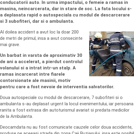
conducatorii auto. In urma impactului, o femeie a ramas in
masina, neincarcerata, dar in stare de soc. La fata locului s-
a deplasata rapid o autospeciala cu modul de descarcerare
si 3 subofiteri, dar si o ambulanta.
Al doilea accident a avut loc la doar 200
de metri de primul, insa a avut consecinte
mai grave.
Un barbat in varsta de aproximativ 30
de ani a accelerat, a pierdut controlul
volanului si a intrat intr-un stalp. A
ramas incarcerat intre fiarele
contorsionate ale masinii, motiv
pentru care a fost nevoie de interventia salvatorilor.
Doua autospeciale cu modul de descarcerare, 7 subofiteri si o
ambulanta s-au deplasat urgent la locul evenimentului, iar persoana
ranita a fost extrasa din autoturismul avariat si predata medicilor
de la Ambulanta.
Deocamdata nu au fost comunicate cauzele celor doua accidente,
produse pe aceeasi strada din zona Caii Buziasului, insa este posibil