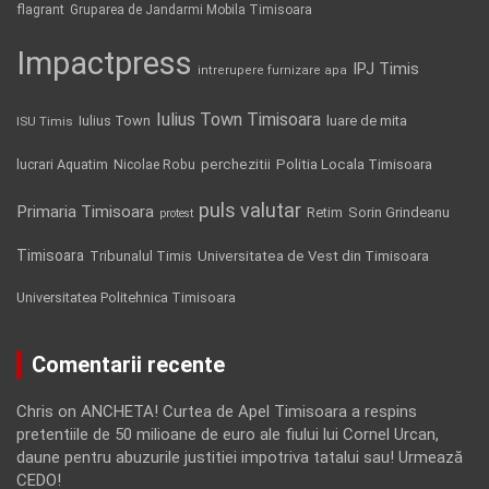
flagrant
Gruparea de Jandarmi Mobila Timisoara
Impactpress
IPJ Timis
intrerupere furnizare apa
Iulius Town Timisoara
Iulius Town
luare de mita
ISU Timis
Politia Locala Timisoara
lucrari Aquatim
perchezitii
Nicolae Robu
puls valutar
Primaria Timisoara
Retim
Sorin Grindeanu
protest
Timisoara
Tribunalul Timis
Universitatea de Vest din Timisoara
Universitatea Politehnica Timisoara
Comentarii recente
Chris
on
ANCHETA! Curtea de Apel Timisoara a respins
pretentiile de 50 milioane de euro ale fiului lui Cornel Urcan,
daune pentru abuzurile justitiei impotriva tatalui sau! Urmează
CEDO!