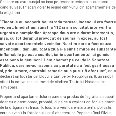
Cei care au avut curajul sa iasa pe terasa interioara, s-au socat
cand au vazut flacari violente iesind dintr-unul din apartamentele de
la etajul trei.
“Flacarile au acoperit balustrada terasei, incendiul era foarte
violent. Imediat am sunat la 112 si am solicitat interventia
urgenta a pompierilor. Aproape doua ore a durat interventia,
insa, cu tot deranjul provocat de spuma in exces, au fost
salvate apartamentele vecinilor. Nu stim care a fost cauza
incendiului, dar, luni, toata ziua s-a simtit miros de substante
inflamabile pe casa scarilor, iar in apartamentul lui gunoiul
este pana la genunchi. I-am chemat pe cei de la Sanatate
Publica, care ne-au raspuns ca paratul nu a fost gasit acasa
si, prin urmare, controlul tematic nu a putut fi efectuat”
, ne-a
declarat un locatar din blocul situat pe bv. Republicii nr. 8, un imobil
situat la cativa zeci de metri de cladirea Teatrului National din
Timisoara.
Proprietarul apartamentului in care s-a produs deflagratia a scapat
doar cu o atentionare, probabil, dupa ce a explicat ca focul a pornit
de la o tigara nestinsa. Totusi, la o verificare mai atenta, politistii
care au venit la fata locului ar fi observat ca Popescu Raul Silvius,