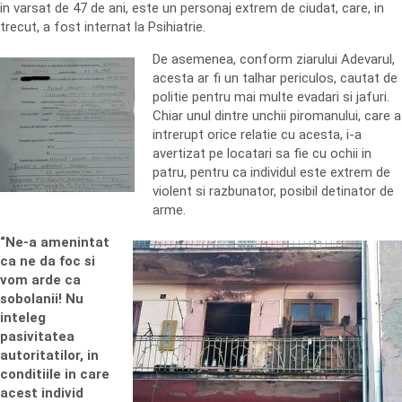
in varsat de 47 de ani, este un personaj extrem de ciudat, care, in
trecut, a fost internat la Psihiatrie.
De asemenea, conform ziarului Adevarul,
acesta ar fi un talhar periculos, cautat de
politie pentru mai multe evadari si jafuri.
Chiar unul dintre unchii piromanului, care a
intrerupt orice relatie cu acesta, i-a
avertizat pe locatari sa fie cu ochii in
patru, pentru ca individul este extrem de
violent si razbunator, posibil detinator de
arme.
“Ne-a amenintat
ca ne da foc si
vom arde ca
sobolanii! Nu
inteleg
pasivitatea
autoritatilor, in
conditiile in care
acest individ