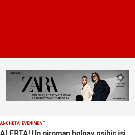
ANCHETA
EVENIMENT
ALERTA! Un piroman bolnav psihic isi