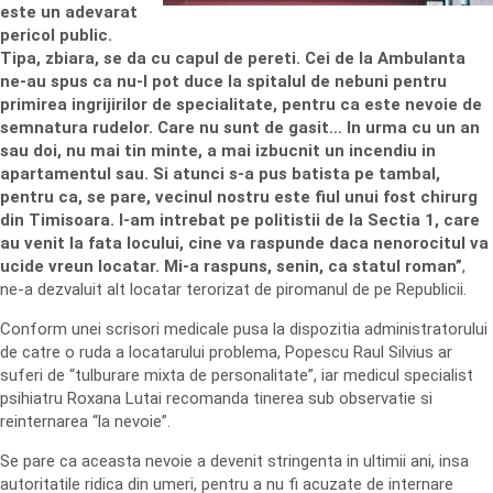
este un adevarat
pericol public.
Tipa, zbiara, se da cu capul de pereti. Cei de la Ambulanta
ne-au spus ca nu-l pot duce la spitalul de nebuni pentru
primirea ingrijirilor de specialitate, pentru ca este nevoie de
semnatura rudelor. Care nu sunt de gasit… In urma cu un an
sau doi, nu mai tin minte, a mai izbucnit un incendiu in
apartamentul sau. Si atunci s-a pus batista pe tambal,
pentru ca, se pare, vecinul nostru este fiul unui fost chirurg
din Timisoara. I-am intrebat pe politistii de la Sectia 1, care
au venit la fata locului, cine va raspunde daca nenorocitul va
ucide vreun locatar. Mi-a raspuns, senin, ca statul roman”
,
ne-a dezvaluit alt locatar terorizat de piromanul de pe Republicii.
Conform unei scrisori medicale pusa la dispozitia administratorului
de catre o ruda a locatarului problema, Popescu Raul Silvius ar
suferi de “tulburare mixta de personalitate”, iar medicul specialist
psihiatru Roxana Lutai recomanda tinerea sub observatie si
reinternarea “la nevoie”.
Se pare ca aceasta nevoie a devenit stringenta in ultimii ani, insa
autoritatile ridica din umeri, pentru a nu fi acuzate de internare