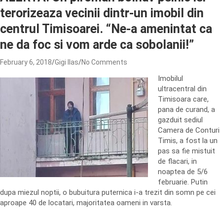
terorizeaza vecinii dintr-un imobil din
centrul Timisoarei. “Ne-a amenintat ca
ne da foc si vom arde ca sobolanii!”
February 6, 2018
Gigi Ilas
No Comments
Imobilul
ultracentral din
Timisoara care,
pana de curand, a
gazduit sediul
Camera de Conturi
Timis, a fost la un
pas sa fie mistuit
de flacari, in
noaptea de 5/6
februarie. Putin
dupa miezul noptii, o bubuitura puternica i-a trezit din somn pe cei
aproape 40 de locatari, majoritatea oameni in varsta.