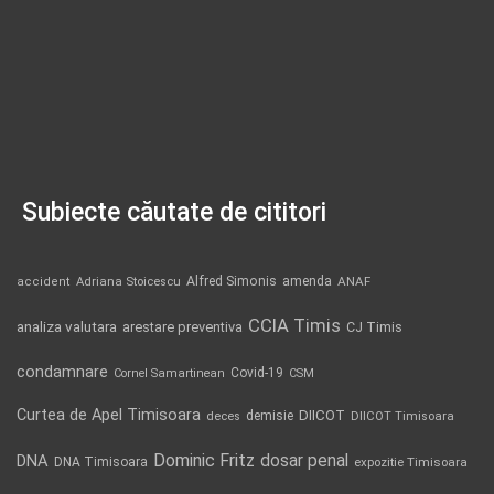
Subiecte căutate de cititori
Alfred Simonis
amenda
ANAF
accident
Adriana Stoicescu
CCIA Timis
analiza valutara
arestare preventiva
CJ Timis
condamnare
Covid-19
Cornel Samartinean
CSM
Curtea de Apel Timisoara
DIICOT
demisie
deces
DIICOT Timisoara
Dominic Fritz
DNA
dosar penal
DNA Timisoara
expozitie Timisoara