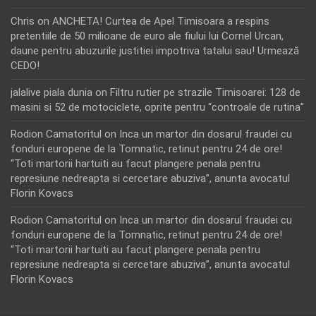
Chris
on
ANCHETA! Curtea de Apel Timisoara a respins
pretentiile de 50 milioane de euro ale fiului lui Cornel Urcan,
daune pentru abuzurile justitiei impotriva tatalui sau! Urmează
CEDO!
jalalive piala dunia
on
Filtru rutier pe strazile Timisoarei: 128 de
masini si 52 de motociclete, oprite pentru “controale de rutina”
Rodion Camatoritul
on
Inca un martor din dosarul fraudei cu
fonduri europene de la Tomnatic, retinut pentru 24 de ore!
“Toti martorii hartuiti au facut plangere penala pentru
represiune nedreapta si cercetare abuziva”, anunta avocatul
Florin Kovacs
Rodion Camatoritul
on
Inca un martor din dosarul fraudei cu
fonduri europene de la Tomnatic, retinut pentru 24 de ore!
“Toti martorii hartuiti au facut plangere penala pentru
represiune nedreapta si cercetare abuziva”, anunta avocatul
Florin Kovacs