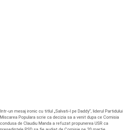
Intr-un mesaj ironic cu titlul „Salvati-l pe Daddy”, liderul Partidului
Miscarea Populara scrie ca decizia sa a venit dupa ce Comisia
condusa de Claudiu Manda a refuzat propunerea USR ca
presedintele PSD sa fie audiat de Comisie pe 20 martie.