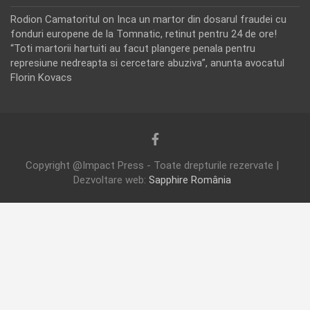
Rodion Camatoritul
on
Inca un martor din dosarul fraudei cu
fonduri europene de la Tomnatic, retinut pentru 24 de ore!
“Toti martorii hartuiti au facut plangere penala pentru
represiune nedreapta si cercetare abuziva”, anunta avocatul
Florin Kovacs
Copyright @Impact Press - Toate drepturile rezervate |
Dezvoltare web:
Sapphire România