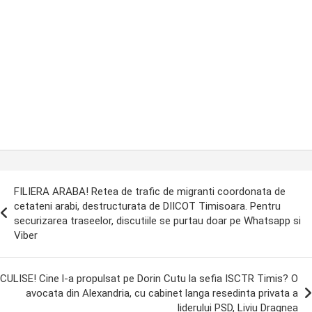
ost
FILIERA ARABA! Retea de trafic de migranti coordonata de
avigation
cetateni arabi, destructurata de DIICOT Timisoara. Pentru
securizarea traseelor, discutiile se purtau doar pe Whatsapp si
Viber
CULISE! Cine l-a propulsat pe Dorin Cutu la sefia ISCTR Timis? O
avocata din Alexandria, cu cabinet langa resedinta privata a
liderului PSD, Liviu Dragnea