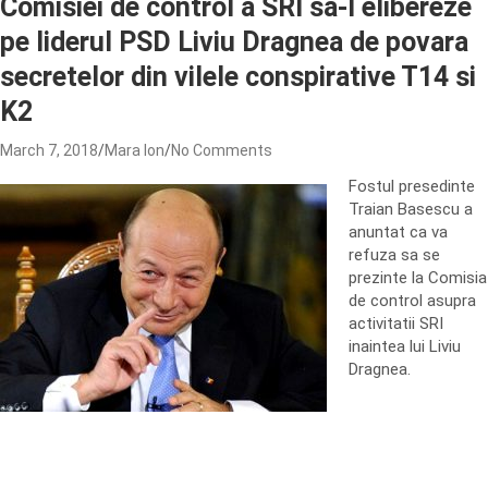
Comisiei de control a SRI sa-l elibereze
pe liderul PSD Liviu Dragnea de povara
secretelor din vilele conspirative T14 si
K2
March 7, 2018
Mara Ion
No Comments
Fostul presedinte
Traian Basescu a
anuntat ca va
refuza sa se
prezinte la Comisia
de control asupra
activitatii SRI
inaintea lui Liviu
Dragnea.