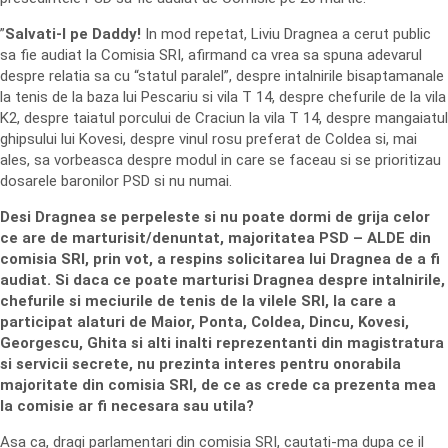
”
Salvati-l pe Daddy!
In mod repetat, Liviu Dragnea a cerut public
sa fie audiat la Comisia SRI, afirmand ca vrea sa spuna adevarul
despre relatia sa cu “statul paralel”, despre intalnirile bisaptamanale
la tenis de la baza lui Pescariu si vila T 14, despre chefurile de la vila
K2, despre taiatul porcului de Craciun la vila T 14, despre mangaiatul
ghipsului lui Kovesi, despre vinul rosu preferat de Coldea si, mai
ales, sa vorbeasca despre modul in care se faceau si se prioritizau
dosarele baronilor PSD si nu numai.
Desi Dragnea se perpeleste si nu poate dormi de grija celor
ce are de marturisit/denuntat, majoritatea PSD – ALDE din
comisia SRI, prin vot, a respins solicitarea lui Dragnea de a fi
audiat. Si daca ce poate marturisi Dragnea despre intalnirile,
chefurile si meciurile de tenis de la vilele SRI, la care a
participat alaturi de Maior, Ponta, Coldea, Dincu, Kovesi,
Georgescu, Ghita si alti inalti reprezentanti din magistratura
si servicii secrete, nu prezinta interes pentru onorabila
majoritate din comisia SRI, de ce as crede ca prezenta mea
la comisie ar fi necesara sau utila?
Asa ca, dragi parlamentari din comisia SRI, cautati-ma dupa ce il