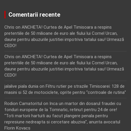
Comentarii recente
Chris
on
ANCHETA! Curtea de Apel Timisoara a respins
pretentiile de 50 milioane de euro ale fiului lui Cornel Urcan,
daune pentru abuzurile justitiei impotriva tatalui sau! Urmează
CEDO!
Chris
on
ANCHETA! Curtea de Apel Timisoara a respins
pretentiile de 50 milioane de euro ale fiului lui Cornel Urcan,
daune pentru abuzurile justitiei impotriva tatalui sau! Urmează
CEDO!
jalalive piala dunia
on
Filtru rutier pe strazile Timisoarei: 128 de
masini si 52 de motociclete, oprite pentru “controale de rutina”
Rodion Camatoritul
on
Inca un martor din dosarul fraudei cu
fonduri europene de la Tomnatic, retinut pentru 24 de ore!
“Toti martorii hartuiti au facut plangere penala pentru
represiune nedreapta si cercetare abuziva”, anunta avocatul
Florin Kovacs