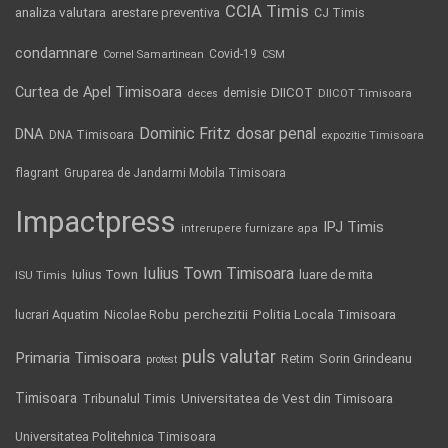
CCIA Timis
analiza valutara
arestare preventiva
CJ Timis
condamnare
Covid-19
Cornel Samartinean
CSM
Curtea de Apel Timisoara
DIICOT
demisie
deces
DIICOT Timisoara
Dominic Fritz
DNA
dosar penal
DNA Timisoara
expozitie Timisoara
flagrant
Gruparea de Jandarmi Mobila Timisoara
Impactpress
IPJ Timis
intrerupere furnizare apa
Iulius Town Timisoara
Iulius Town
luare de mita
ISU Timis
Politia Locala Timisoara
lucrari Aquatim
perchezitii
Nicolae Robu
puls valutar
Primaria Timisoara
Retim
Sorin Grindeanu
protest
Timisoara
Tribunalul Timis
Universitatea de Vest din Timisoara
Universitatea Politehnica Timisoara