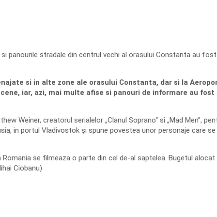
 panourile stradale din centrul vechi al orasului Constanta au fost 
ajate si in alte zone ale orasului Constanta, dar si la Aeropor
ene, iar, azi, mai multe afise si panouri de informare au fost
thew Weiner, creatorul serialelor „Clanul Soprano“ si „Mad Men”, pe
usia, in portul Vladivostok şi spune povestea unor personaje care se
n Romania se filmeaza o parte din cel de-al saptelea. Bugetul aloca
ihai Ciobanu)