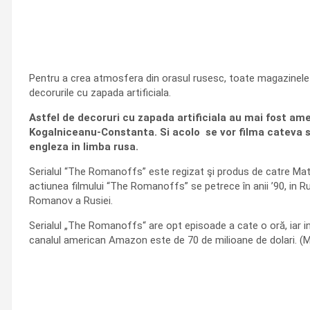
Pentru a crea atmosfera din orasul rusesc, toate magazinele si
decorurile cu zapada artificiala.
Astfel de decoruri cu zapada artificiala au mai fost amen
Kogalniceanu-Constanta. Si acolo se vor filma cateva sc
engleza in limba rusa.
Serialul “The Romanoffs” este regizat şi produs de catre Mat
actiunea filmului “The Romanoffs” se petrece în anii ’90, in R
Romanov a Rusiei.
Serialul „The Romanoffs“ are opt episoade a cate o oră, iar i
canalul american Amazon este de 70 de milioane de dolari. (M