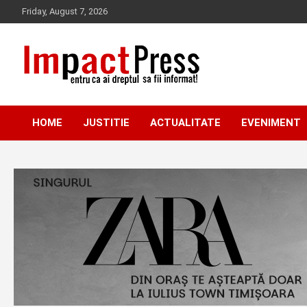
Skip
Friday, August 7, 2026
to
content
Pentru ca ai dreptul sa fii informat!
IMPACTPRESS
HOME
JUSTITIE
ACTUALITATE
EVENIMENT