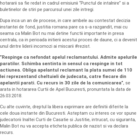
hotararii sa fie redat in cadrul emisiunii “Punctul de intalnire” si a
buletinelor de stiri pe parcursul unei zile intregi.
Dupa inca un an de procese, in care ambele au contestat decizia
instantei de fond, justitia romana pare ca s-a razgandit, mai cu
seama ca Malin Bot nu mai detine functii importante in presa
centrala, ca in perioada initierii acestui proces de daune, ci a devenit
unul dintre liderii incomozi ai miscarii #rezist.
”Respinge ca nefondat apelul reclamantului. Admite apelurile
paratilor. Schimba sentinta in sensul ca respinge in tot
actiunea. Obliga apelantul reclamant la plata sumei de 110
lei reprezentand cheltuieli de judecata, catre fiecare din
apelantii parati. Cu recurs in 30 zile de la comunicarea”
, se
arata in hotararea Curtii de Apel Bucuresti, pronuntata la data de
26.03.2018.
Cu alte cuvinte, dreptul la libera exprimare are definitii diferite la
cele doua instante din Bucuresti. Asteptam cu interes ce vor spune
judecatorii Inaltei Curti de Casatie si Justitie, intrucat, cu siguranta,
Malin Bot nu va accepta eticheta publica de nazist si va declara
recurs.