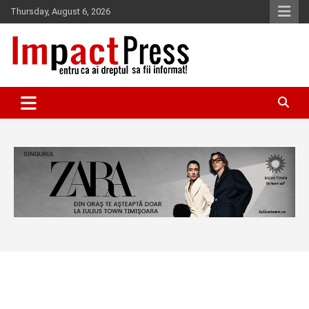
Skip
Thursday, August 6, 2026
to
content
Pentru ca ai dreptul sa fii informat!
IMPACTPRESS