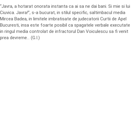
“Javra, a hotarat onorata instanta ca ai sa ne dai bani. Si mie si lui
Ciuvica. Javra!”, s-a bucurat, in stilul specific, saltimbacul media
Mircea Badea, in limitele imbratisate de judecatorii Curtii de Apel
Bucuresti, insa este foarte posibil ca spagatele verbale executate
in ringul media controlat de infractorul Dan Voiculescu sa fi venit
prea devreme… (G.I.)