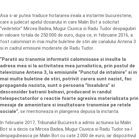
Asa s-ar putea traduce hotararea ireala a instantei bucurestene,
care a judecat apelul dosarului in care Malin Bot a solicitat
“vedetelor” Mircea Badea, Mugur Ciuvica si Radu Tudor despagubiri
in valoare totala de 250.000 de euro, dupa ce, in februarie 2016, a
fost calomniat in mai multe buletine de stiri ale canalului Antena 3
si in cadrul emisiunii moderate de Radu Tudor.
“Paratii au transmis informatii calomnioase si insulte la
adresa mea si la activitatea mea jurnalistica, prin postul de
televiziune Antena 3, la emisiunile ”Punctul de intalnire” si in
mai multe buletine de stiri, potrivit carora sunt nazist, fac
propaganda nazista, sunt o persoana ”Insalubra” si
desconsider batranii bolnavi, producand in randul
telespectatorilor o reactie foarte agresiva materializata prin
mesaje de amenintare si insultatoare transmise pe retele
sociale”
, se mentioneaza in plangerea depusa la instanta.
In februarie 2017, Tribunalul Bucuresti a admis actiunea lui Malin
Bot si a decis ca Mircea Badea, Mugur Ciuvica si Radu Tudor sa-l
despagubeasca pe Malin Bot cu cate 2.000 de euro, iar dispozitivul