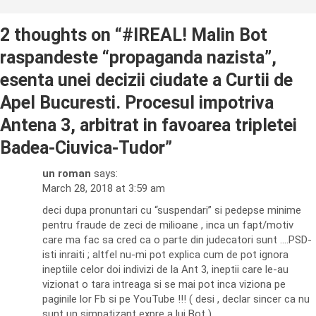
2 thoughts on “
#IREAL! Malin Bot
raspandeste “propaganda nazista”,
esenta unei decizii ciudate a Curtii de
Apel Bucuresti. Procesul impotriva
Antena 3, arbitrat in favoarea tripletei
Badea-Ciuvica-Tudor
”
un roman
says:
March 28, 2018 at 3:59 am
deci dupa pronuntari cu “suspendari” si pedepse minime
pentru fraude de zeci de milioane , inca un fapt/motiv
care ma fac sa cred ca o parte din judecatori sunt ….PSD-
isti inraiti ; altfel nu-mi pot explica cum de pot ignora
ineptiile celor doi indivizi de la Ant 3, ineptii care le-au
vizionat o tara intreaga si se mai pot inca viziona pe
paginile lor Fb si pe YouTube !!! ( desi , declar sincer ca nu
sunt un simpatizant expre a lui Bot )