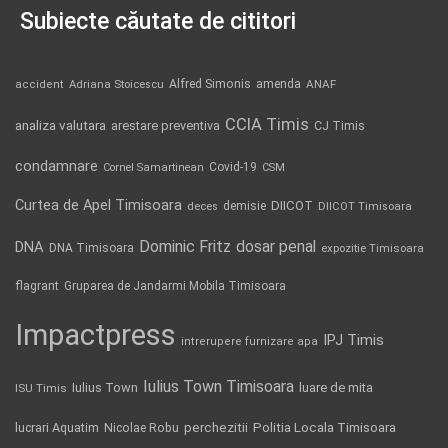
Subiecte căutate de cititori
Alfred Simonis
amenda
ANAF
accident
Adriana Stoicescu
CCIA Timis
analiza valutara
arestare preventiva
CJ Timis
condamnare
Covid-19
Cornel Samartinean
CSM
Curtea de Apel Timisoara
DIICOT
demisie
deces
DIICOT Timisoara
Dominic Fritz
DNA
dosar penal
DNA Timisoara
expozitie Timisoara
flagrant
Gruparea de Jandarmi Mobila Timisoara
Impactpress
IPJ Timis
intrerupere furnizare apa
Iulius Town Timisoara
Iulius Town
luare de mita
ISU Timis
Politia Locala Timisoara
lucrari Aquatim
perchezitii
Nicolae Robu