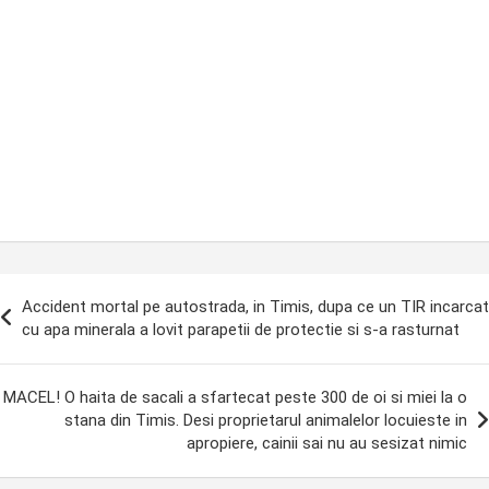
ost
Accident mortal pe autostrada, in Timis, dupa ce un TIR incarcat
avigation
cu apa minerala a lovit parapetii de protectie si s-a rasturnat
MACEL! O haita de sacali a sfartecat peste 300 de oi si miei la o
stana din Timis. Desi proprietarul animalelor locuieste in
apropiere, cainii sai nu au sesizat nimic