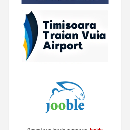
Gaseste un loc de munca cu
Jooble