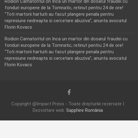
Rodion Camatoritul
on
Inca un martor din dosarul fraudei cu
fonduri europene de la Tomnatic, retinut pentru 24 de ore!
“Toti martorii hartuiti au facut plangere penala pentru
represiune nedreapta si cercetare abuziva”, anunta avocatul
Florin Kovacs
Rodion Camatoritul
on
Inca un martor din dosarul fraudei cu
fonduri europene de la Tomnatic, retinut pentru 24 de ore!
“Toti martorii hartuiti au facut plangere penala pentru
represiune nedreapta si cercetare abuziva”, anunta avocatul
Florin Kovacs
Copyright @Impact Press - Toate drepturile rezervate |
Dezvoltare web:
Sapphire România