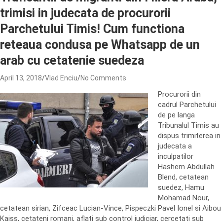
trimisi in judecata de procurorii
Parchetului Timis! Cum functiona
reteaua condusa pe Whatsapp de un
arab cu cetatenie suedeza
April 13, 2018
Vlad Enciu
No Comments
Procurorii din
cadrul Parchetului
de pe langa
Tribunalul Timis au
dispus trimiterea in
judecata a
inculpatilor
Hashem Abdullah
Blend, cetatean
suedez, Hamu
Mohamad Nour,
cetatean sirian, Zifceac Lucian-Vince, Pispeczki Pavel Ionel si Aibou
Kaiss, cetateni romani, aflati sub control judiciar, cercetati sub