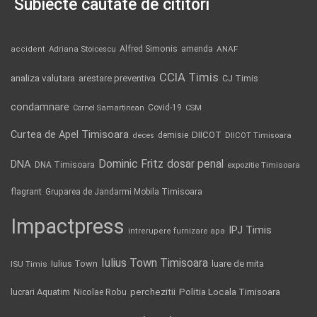
Subiecte căutate de cititori
Alfred Simonis
amenda
ANAF
accident
Adriana Stoicescu
CCIA Timis
analiza valutara
arestare preventiva
CJ Timis
condamnare
Covid-19
Cornel Samartinean
CSM
Curtea de Apel Timisoara
DIICOT
demisie
deces
DIICOT Timisoara
Dominic Fritz
DNA
dosar penal
DNA Timisoara
expozitie Timisoara
flagrant
Gruparea de Jandarmi Mobila Timisoara
Impactpress
IPJ Timis
intrerupere furnizare apa
Iulius Town Timisoara
Iulius Town
luare de mita
ISU Timis
Politia Locala Timisoara
lucrari Aquatim
perchezitii
Nicolae Robu