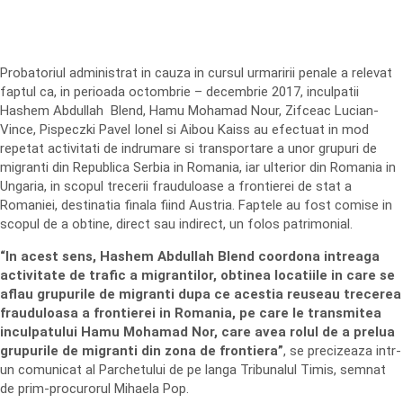
Probatoriul administrat in cauza in cursul urmaririi penale a relevat
faptul ca, in perioada octombrie – decembrie 2017, inculpatii
Hashem Abdullah Blend, Hamu Mohamad Nour, Zifceac Lucian-
Vince, Pispeczki Pavel Ionel si Aibou Kaiss au efectuat in mod
repetat activitati de indrumare si transportare a unor grupuri de
migranti din Republica Serbia in Romania, iar ulterior din Romania in
Ungaria, in scopul trecerii frauduloase a frontierei de stat a
Romaniei, destinatia finala fiind Austria. Faptele au fost comise in
scopul de a obtine, direct sau indirect, un folos patrimonial.
“In acest sens, Hashem Abdullah Blend coordona intreaga
activitate de trafic a migrantilor, obtinea locatiile in care se
aflau grupurile de migranti dupa ce acestia reuseau trecerea
frauduloasa a frontierei in Romania, pe care le transmitea
inculpatului Hamu Mohamad Nor, care avea rolul de a prelua
grupurile de migranti din zona de frontiera”
, se precizeaza intr-
un comunicat al Parchetului de pe langa Tribunalul Timis, semnat
de prim-procurorul Mihaela Pop.