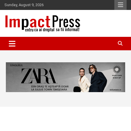
Skip
Sunday, August 9, 2026
to
content
Pentru ca ai dreptul sa fii informat!
IMPACTPRESS