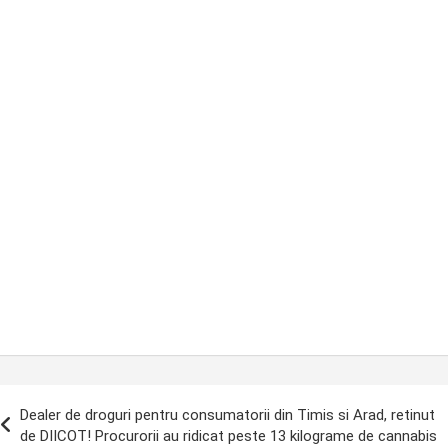
ost
Dealer de droguri pentru consumatorii din Timis si Arad, retinut
avigation
de DIICOT! Procurorii au ridicat peste 13 kilograme de cannabis