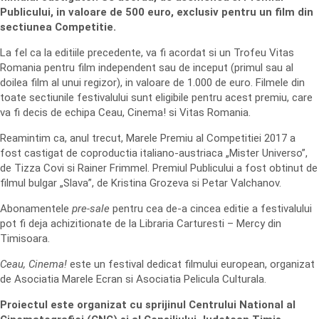
Publicului, in valoare de 500 euro, exclusiv pentru un film din
sectiunea Competitie.
La fel ca la editiile precedente, va fi acordat si un Trofeu Vitas
Romania pentru film independent sau de inceput (primul sau al
doilea film al unui regizor), in valoare de 1.000 de euro. Filmele din
toate sectiunile festivalului sunt eligibile pentru acest premiu, care
va fi decis de echipa Ceau, Cinema! si Vitas Romania.
Reamintim ca, anul trecut, Marele Premiu al Competitiei 2017 a
fost castigat de coproductia italiano-austriaca „Mister Universo”,
de Tizza Covi si Rainer Frimmel. Premiul Publicului a fost obtinut de
filmul bulgar „Slava”, de Kristina Grozeva si Petar Valchanov.
Abonamentele
pre-sale
pentru cea de-a cincea editie a festivalului
pot fi deja achizitionate de la Libraria Carturesti – Mercy din
Timisoara.
Ceau, Cinema!
este un festival dedicat filmului european, organizat
de Asociatia Marele Ecran si Asociatia Pelicula Culturala.
Proiectul este organizat cu sprijinul Centrului National al