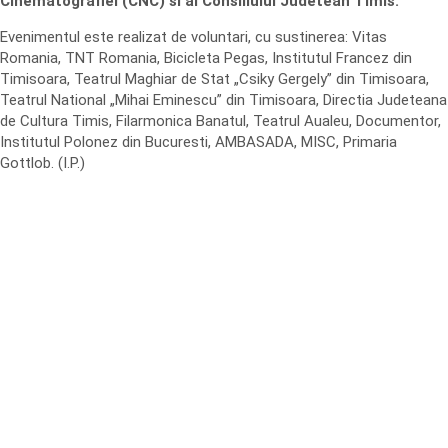
Cinematografiei (CNC) si al Consiliului Judetean Timis.
Evenimentul este realizat de voluntari, cu sustinerea: Vitas
Romania, TNT Romania, Bicicleta Pegas, Institutul Francez din
Timisoara, Teatrul Maghiar de Stat „Csiky Gergely” din Timisoara,
Teatrul National „Mihai Eminescu” din Timisoara, Directia Judeteana
de Cultura Timis, Filarmonica Banatul, Teatrul Aualeu, Documentor,
Institutul Polonez din Bucuresti, AMBASADA, MISC, Primaria
Gottlob. (I.P.)