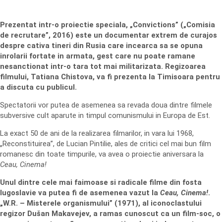
Prezentat intr-o proiectie speciala, „Convictions” („Comisia
de recrutare”, 2016) este un documentar extrem de curajos
despre cativa tineri din Rusia care incearca sa se opuna
inrolarii fortate in armata, gest care nu poate ramane
nesanctionat intr-o tara tot mai militarizata. Regizoarea
filmului, Tatiana Chistova, va fi prezenta la Timisoara pentru
a discuta cu publicul.
Spectatorii vor putea de asemenea sa revada doua dintre filmele
subversive cult aparute in timpul comunismului in Europa de Est.
La exact 50 de ani de la realizarea filmarilor, in vara lui 1968,
„Reconstituirea”, de Lucian Pintilie, ales de critici cel mai bun film
romanesc din toate timpurile, va avea o proiectie aniversara la
Ceau, Cinema!
Unul dintre cele mai faimoase si radicale filme din fosta
Iugoslavie va putea fi de asemenea vazut la
Ceau, Cinema!
.
„W.R. – Misterele organismului” (1971), al iconoclastului
regizor Dušan Makavejev, a ramas cunoscut ca un film-soc, o