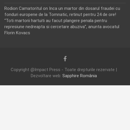
Rodion Camatoritul
on
Inca un martor din dosarul fraudei cu
fonduri europene de la Tomnatic, retinut pentru 24 de ore!
“Toti martorii hartuiti au facut plangere penala pentru
represiune nedreapta si cercetare abuziva”, anunta avocatul
Florin Kovacs
Copyright @Impact Press - Toate drepturile rezervate |
Dezvoltare web:
Sapphire România