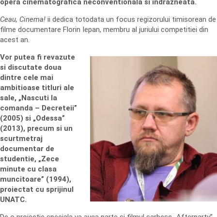
opera cinematografica neconventionala si indrazneata.
Ceau, Cinema!
ii dedica totodata un focus regizorului timisorean de
filme documentare Florin Iepan, membru al juriului competitiei din
acest an.
Vor putea fi revazute
si discutate doua
dintre cele mai
ambitioase titluri ale
sale, „Nascuti la
comanda – Decreteii”
(2005) si „Odessa”
(2013), precum si un
scurtmetraj
documentar de
studentie, „Zece
minute cu clasa
muncitoare” (1994),
proiectat cu sprijinul
UNATC.