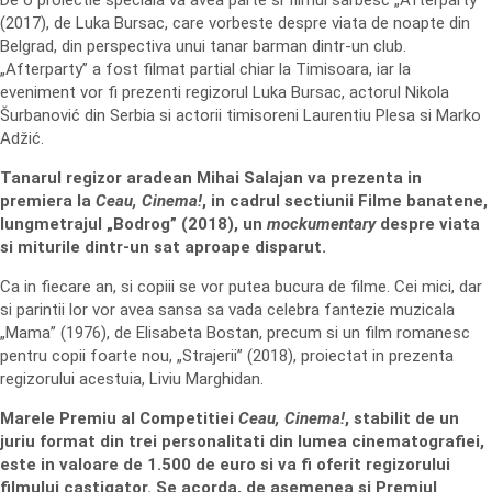
De o proiectie speciala va avea parte si filmul sarbesc „Afterparty”
(2017), de Luka Bursac, care vorbeste despre viata de noapte din
Belgrad, din perspectiva unui tanar barman dintr-un club.
„Afterparty” a fost filmat partial chiar la Timisoara, iar la
eveniment vor fi prezenti regizorul Luka Bursac, actorul Nikola
Šurbanović din Serbia si actorii timisoreni Laurentiu Plesa si Marko
Adžić.
Tanarul regizor aradean Mihai Salajan va prezenta in
premiera la
Ceau, Cinema!
, in cadrul sectiunii Filme banatene,
lungmetrajul „Bodrog” (2018), un
mockumentary
despre viata
si miturile dintr-un sat aproape disparut.
Ca in fiecare an, si copiii se vor putea bucura de filme. Cei mici, dar
si parintii lor vor avea sansa sa vada celebra fantezie muzicala
„Mama” (1976), de Elisabeta Bostan, precum si un film romanesc
pentru copii foarte nou, „Strajerii” (2018), proiectat in prezenta
regizorului acestuia, Liviu Marghidan.
Marele Premiu al Competitiei
Ceau, Cinema!
, stabilit de un
juriu format din trei personalitati din lumea cinematografiei,
este in valoare de 1.500 de euro si va fi oferit regizorului
filmului castigator. Se acorda, de asemenea si Premiul