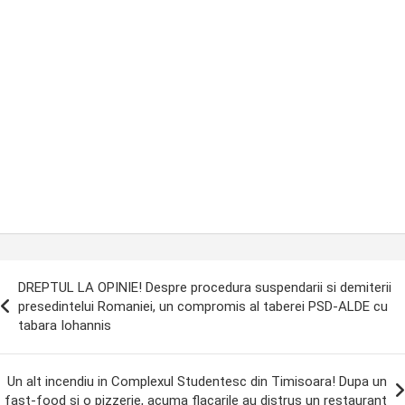
ost
DREPTUL LA OPINIE! Despre procedura suspendarii si demiterii
avigation
presedintelui Romaniei, un compromis al taberei PSD-ALDE cu
tabara Iohannis
Un alt incendiu in Complexul Studentesc din Timisoara! Dupa un
fast-food si o pizzerie, acuma flacarile au distrus un restaurant