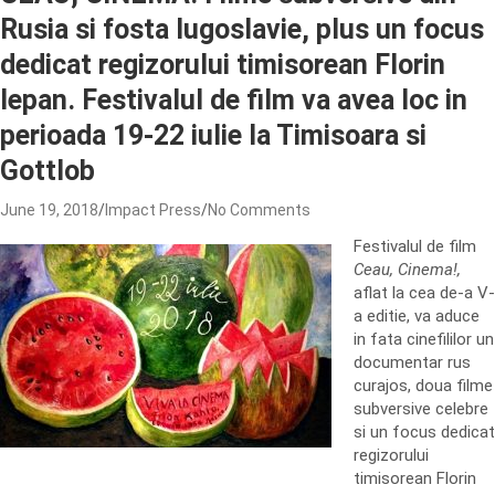
Rusia si fosta Iugoslavie, plus un focus
dedicat regizorului timisorean Florin
Iepan. Festivalul de film va avea loc in
perioada 19-22 iulie la Timisoara si
Gottlob
June 19, 2018
Impact Press
No Comments
Festivalul de film
Ceau, Cinema!,
aflat la cea de-a V-
a editie, va aduce
in fata cinefililor un
documentar rus
curajos, doua filme
subversive celebre
si un focus dedicat
regizorului
timisorean Florin