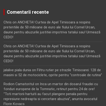
Comentarii recente
Chris
on
ANCHETA! Curtea de Apel Timisoara a respins
pretentiile de 50 milioane de euro ale fiului lui Cornel Urcan,
daune pentru abuzurile justitiei impotriva tatalui sau! Urmează
CEDO!
Chris
on
ANCHETA! Curtea de Apel Timisoara a respins
pretentiile de 50 milioane de euro ale fiului lui Cornel Urcan,
daune pentru abuzurile justitiei impotriva tatalui sau! Urmează
CEDO!
jalalive piala dunia
on
Filtru rutier pe strazile Timisoarei: 128 de
masini si 52 de motociclete, oprite pentru “controale de rutina”
Rodion Camatoritul
on
Inca un martor din dosarul fraudei cu
fonduri europene de la Tomnatic, retinut pentru 24 de ore!
“Toti martorii hartuiti au facut plangere penala pentru
represiune nedreapta si cercetare abuziva”, anunta avocatul
Florin Kovacs