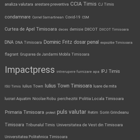
CCIA Timis
analiza valutara
arestare preventiva
CJ Timis
condamnare
Covid-19
Cornel Samartinean
CSM
Curtea de Apel Timisoara
DIICOT
demisie
deces
DIICOT Timisoara
Dominic Fritz
DNA
dosar penal
DNA Timisoara
expozitie Timisoara
flagrant
Gruparea de Jandarmi Mobila Timisoara
Impactpress
IPJ Timis
intrerupere furnizare apa
Iulius Town Timisoara
Iulius Town
luare de mita
ISU Timis
Politia Locala Timisoara
lucrari Aquatim
perchezitii
Nicolae Robu
puls valutar
Primaria Timisoara
Retim
Sorin Grindeanu
protest
Timisoara
Tribunalul Timis
Universitatea de Vest din Timisoara
Universitatea Politehnica Timisoara