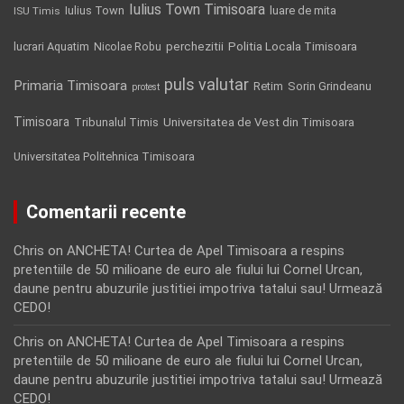
Iulius Town Timisoara
Iulius Town
luare de mita
ISU Timis
Politia Locala Timisoara
lucrari Aquatim
perchezitii
Nicolae Robu
puls valutar
Primaria Timisoara
Retim
Sorin Grindeanu
protest
Timisoara
Tribunalul Timis
Universitatea de Vest din Timisoara
Universitatea Politehnica Timisoara
Comentarii recente
Chris
on
ANCHETA! Curtea de Apel Timisoara a respins
pretentiile de 50 milioane de euro ale fiului lui Cornel Urcan,
daune pentru abuzurile justitiei impotriva tatalui sau! Urmează
CEDO!
Chris
on
ANCHETA! Curtea de Apel Timisoara a respins
pretentiile de 50 milioane de euro ale fiului lui Cornel Urcan,
daune pentru abuzurile justitiei impotriva tatalui sau! Urmează
CEDO!