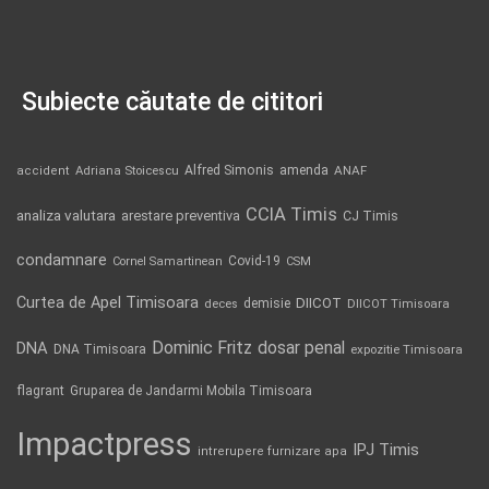
Subiecte căutate de cititori
Alfred Simonis
amenda
ANAF
accident
Adriana Stoicescu
CCIA Timis
analiza valutara
arestare preventiva
CJ Timis
condamnare
Covid-19
Cornel Samartinean
CSM
Curtea de Apel Timisoara
DIICOT
demisie
deces
DIICOT Timisoara
Dominic Fritz
DNA
dosar penal
DNA Timisoara
expozitie Timisoara
flagrant
Gruparea de Jandarmi Mobila Timisoara
Impactpress
IPJ Timis
intrerupere furnizare apa