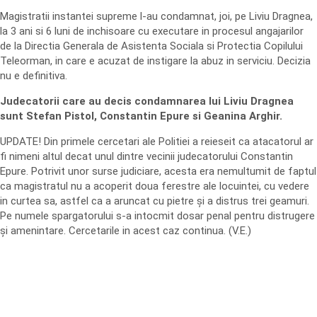
Magistratii instantei supreme l-au condamnat, joi, pe Liviu Dragnea,
la 3 ani si 6 luni de inchisoare cu executare in procesul angajarilor
de la Directia Generala de Asistenta Sociala si Protectia Copilului
Teleorman, in care e acuzat de instigare la abuz in serviciu. Decizia
nu e definitiva.
Judecatorii care au decis condamnarea lui Liviu Dragnea
sunt Stefan Pistol, Constantin Epure si Geanina Arghir.
UPDATE! Din primele cercetari ale Politiei a reieseit ca atacatorul ar
fi nimeni altul decat unul dintre vecinii judecatorului Constantin
Epure. Potrivit unor surse judiciare, acesta era nemultumit de faptul
ca magistratul nu a acoperit doua ferestre ale locuintei, cu vedere
in curtea sa, astfel ca a aruncat cu pietre și a distrus trei geamuri.
Pe numele spargatorului s-a intocmit dosar penal pentru distrugere
și amenintare. Cercetarile in acest caz continua. (V.E.)