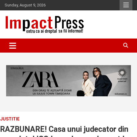
Skip
Sunday, August 9, 2026
to
content
Pentru ca ai dreptul sa fii informat!
IMPACTPRESS
JUSTITIE
RAZBUNARE! Casa unui judecator din