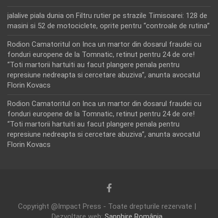
jalalive piala dunia
on
Filtru rutier pe strazile Timisoarei: 128 de
masini si 52 de motociclete, oprite pentru “controale de rutina”
Rodion Camatoritul
on
Inca un martor din dosarul fraudei cu
fonduri europene de la Tomnatic, retinut pentru 24 de ore!
“Toti martorii hartuiti au facut plangere penala pentru
represiune nedreapta si cercetare abuziva”, anunta avocatul
Florin Kovacs
Rodion Camatoritul
on
Inca un martor din dosarul fraudei cu
fonduri europene de la Tomnatic, retinut pentru 24 de ore!
“Toti martorii hartuiti au facut plangere penala pentru
represiune nedreapta si cercetare abuziva”, anunta avocatul
Florin Kovacs
Copyright @Impact Press - Toate drepturile rezervate |
Dezvoltare web:
Sapphire România