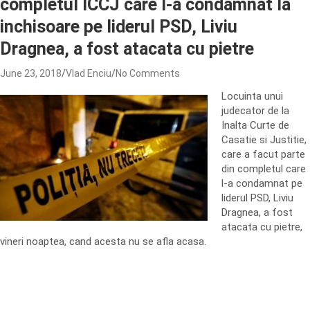
completul ICCJ care l-a condamnat la
inchisoare pe liderul PSD, Liviu
Dragnea, a fost atacata cu pietre
June 23, 2018
Vlad Enciu
No Comments
Locuinta unui
judecator de la
Inalta Curte de
Casatie si Justitie,
care a facut parte
din completul care
l-a condamnat pe
liderul PSD, Liviu
Dragnea, a fost
atacata cu pietre,
vineri noaptea, cand acesta nu se afla acasa.